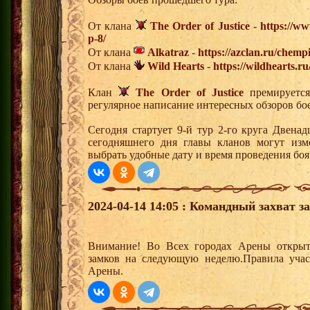
От клана
The Order of Justice
-
https://ww
p-8/
От клана
Alkatraz
-
https://azclan.ru/chemp
От клана
Wild Hearts
-
https://wildhearts.r
Клан
The Order of Justice
премируется
регулярное написание интересных обзоров бо
Сегодня стартует 9-й тур 2-го круга Двена
сегодняшнего дня главы кланов могут изм
выбрать удобные дату и время проведения боя
2024-04-14 14:05 : Командный захват з
Внимание! Во Всех городах Арены открыт
замков на следующую неделю.Правила учас
Арены.