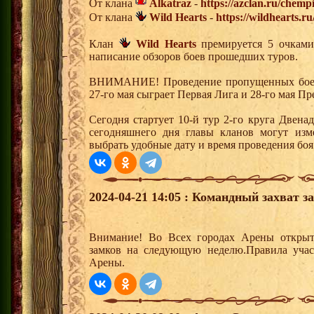
От клана
Alkatraz
-
https://azclan.ru/chemp
От клана
Wild Hearts
-
https://wildhearts.r
Клан
Wild Hearts
премируется 5 очками 
написание обзоров боев прошедших туров.
ВНИМАНИЕ! Проведение пропущенных боев 5
27-го мая сыграет Первая Лига и 28-го мая Пр
Сегодня стартует 10-й тур 2-го круга Двен
сегодняшнего дня главы кланов могут изм
выбрать удобные дату и время проведения боя
2024-04-21 14:05 : Командный захват з
Внимание! Во Всех городах Арены открыт
замков на следующую неделю.Правила учас
Арены.