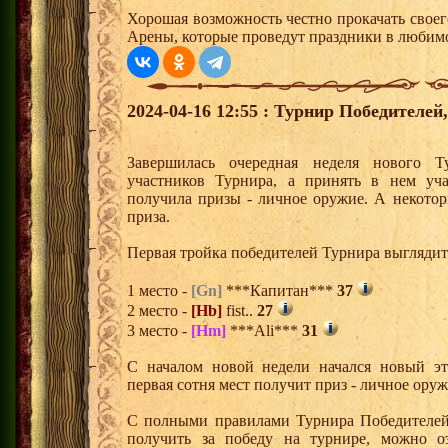
Хорошая возможность честно прокачать своег
Арены, которые проведут праздники в любим
2024-04-16 12:55 : Турнир Победителе
Завершилась очередная неделя нового Т
участников Турнира, а принять в нем уч
получила призы - личное оружие. А некото
приза.
Первая тройка победителей Турнира выгляди
1 место -
[Gn]
***Капитан***
37
2 место -
[Hb]
fist..
27
3 место -
[Hm]
***Ali***
31
С началом новой недели начался новый эта
первая сотня мест получит приз - личное ору
С полными правилами Турнира Победителей,
получить за победу на турнире, можно о