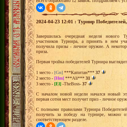
Всего обработано 12 заявок. Поздравляем с ус
2024-04-23 12:01 : Турнир Победителе
Завершилась очередная неделя нового Т
участников Турнира, а принять в нем уч
получила призы - личное оружие. А некото
приза.
Первая тройка победителей Турнира выгляди
1 место -
[Gn]
***Капитан***
37
2 место -
[Hm]
***Ali***
31
3 место -
[El]
-TheBoss-
37
С началом новой недели начался новый эта
первая сотня мест получит приз - личное ору
С полными правилами Турнира Победителей,
получить за победу на турнире, можно о
соответствующем разделе.