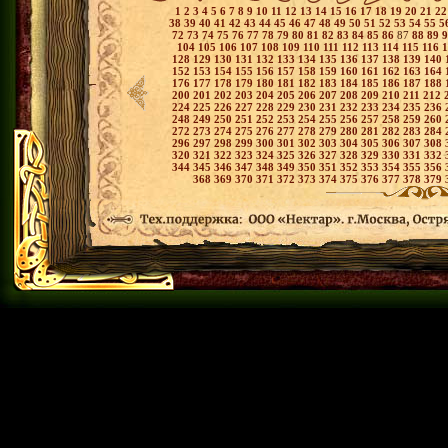
1
2
3
4
5
6
7
8
9
10
11
12
13
14
15
16
17
18
19
20
21
2
38
39
40
41
42
43
44
45
46
47
48
49
50
51
52
53
54
55
5
72
73
74
75
76
77
78
79
80
81
82
83
84
85
86
87
88
89
104
105
106
107
108
109
110
111
112
113
114
115
116
128
129
130
131
132
133
134
135
136
137
138
139
140
152
153
154
155
156
157
158
159
160
161
162
163
164
176
177
178
179
180
181
182
183
184
185
186
187
188
200
201
202
203
204
205
206
207
208
209
210
211
212
224
225
226
227
228
229
230
231
232
233
234
235
236
248
249
250
251
252
253
254
255
256
257
258
259
260
272
273
274
275
276
277
278
279
280
281
282
283
284
296
297
298
299
300
301
302
303
304
305
306
307
308
320
321
322
323
324
325
326
327
328
329
330
331
332
344
345
346
347
348
349
350
351
352
353
354
355
356
368
369
370
371
372
373
374
375
376
377
378
379