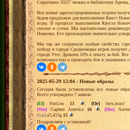
Соратники 2025" можно в библиотеке Арены, 
Все новые зарегистрированные игроки получ
будем предложен для выполнение Квест Нович
игры. В процессе выполнения Квеста Нович
свитки и сотки. Мы настоятельно рекоменд
Новичка. Его прохождение значительно ускори
Мы так же сохранили особые свойства горо
победу в городе Среднеморье игрок получит 
городе Утес Дракона 10% к опыту за бой. Вс
возможностью и проводить бои в указанных г
2025-05-29 12:04 : Новые образы
Сегодня были установлены все новые образ
Всего утверждено 7 заявок:
[El]
FinGon
13
,
[Or]
!nex.axus
[Hm]
Capitan America
16
,
[Hm]
Анти
[Gn]
a5.455g
15
Поздравляем с установкой!