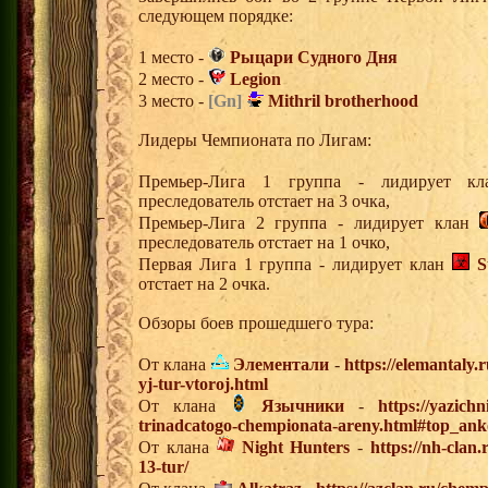
следующем порядке:
1 место -
Рыцари Судного Дня
2 место -
Legion
3 место -
[Gn]
Mithril brotherhood
Лидеры Чемпионата по Лигам:
Премьер-Лига 1 группа - лидирует 
преследователь отстает на 3 очка,
Премьер-Лига 2 группа - лидирует клан
преследователь отстает на 1 очко,
Первая Лига 1 группа - лидирует клан
S
отстает на 2 очка.
Обзоры боев прошедшего тура:
От клана
Элементали
-
https://elemantaly.
yj-tur-vtoroj.html
От клана
Язычники
-
https://yazich
trinadcatogo-chempionata-areny.html#top_ank
От клана
Night Hunters
-
https://nh-clan
13-tur/