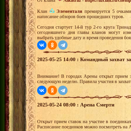
От клана
Alkatraz
-
https://azclan.ru/chem
Клан
Элементали
премируется 5 очками 
написание обзоров боев прошедших туров.
Сегодня стартует 14-й тур 2-го круга Трин
сегодняшнего дня главы кланов могут изм
выбрать удобные дату и время проведения боя
2025-05-25 14:00 : Командный захват з
Внимание! В городах Арены открыт прием з
следующую неделю. Правила участия в захват
2025-05-24 08:00 : Арена Смерти
Открыт прием ставок на участие в поединка
Расписание поединков можно посмотреть на А