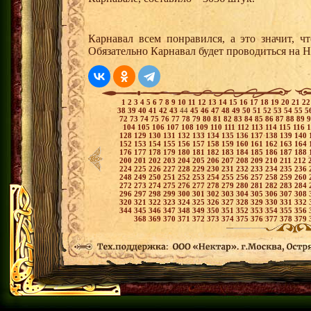
Карнавал всем понравился, а это значит, ч
Обязательно Карнавал будет проводиться на 
1
2
3
4
5
6
7
8
9
10
11
12
13
14
15
16
17
18
19
20
21
2
38
39
40
41
42
43
44
45
46
47
48
49
50
51
52
53
54
55
5
72
73
74
75
76
77
78
79
80
81
82
83
84
85
86
87
88
89
104
105
106
107
108
109
110
111
112
113
114
115
116
128
129
130
131
132
133
134
135
136
137
138
139
140
152
153
154
155
156
157
158
159
160
161
162
163
164
176
177
178
179
180
181
182
183
184
185
186
187
188
200
201
202
203
204
205
206
207
208
209
210
211
212
224
225
226
227
228
229
230
231
232
233
234
235
236
248
249
250
251
252
253
254
255
256
257
258
259
260
272
273
274
275
276
277
278
279
280
281
282
283
284
296
297
298
299
300
301
302
303
304
305
306
307
308
320
321
322
323
324
325
326
327
328
329
330
331
332
344
345
346
347
348
349
350
351
352
353
354
355
356
368
369
370
371
372
373
374
375
376
377
378
379