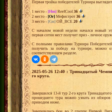
Первая тройка победителей Турнира выгляди
1 место -
[Hm]
ReefCool
36
2 место -
[Or]
Мефистрот
36
3 место -
[Gn]
ОЙ_ВСЕ
20
С началом новой недели начался новый эта
первая сотня мест получит приз - личное ору
С полными правилами Турнира Победителей,
получить за победу на турнире, можно о
соответствующем разделе.
2025-05-26 12:40 : Тринадцатый Чемпи
го круга.
Завершился 13-й тур 2-го круга Тринадцатог
прошедшего тура можно узнать из обзоров
приводим ниже.
Завершились бои во 2 группе Первой Лиги