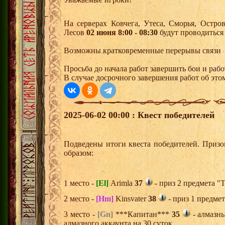
На серверах Ковчега, Утеса, Сморья, Остр
Лесов
02 июня 8:00 - 08:30
будут проводиться
Возможны кратковременные перерывы связи
Просьба до начала работ завершить бои и рабо
В случае досрочного завершения работ об этом
2025-06-02 00:00 : Квест победителей
Подведены итоги квеста победителей. Приз
образом:
1 место -
[El]
Arimla
37
- приз 2 предмета "
2 место -
[Hm]
Kinsvater
38
- приз 1 предмет
3 место -
[Gn]
***Капитан***
35
- алмазн
алмазного аккаунта на 30 суток,