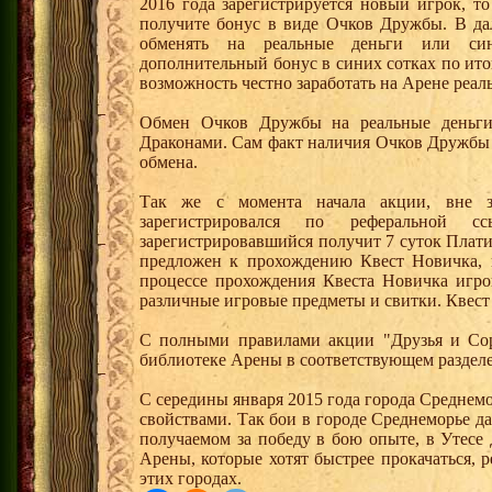
2016 года зарегистрируется новый игрок, 
получите бонус в виде Очков Дружбы. В д
обменять на реальные деньги или си
дополнительный бонус в синих сотках по ито
возможность честно заработать на Арене реал
Обмен Очков Дружбы на реальные деньги 
Драконами. Сам факт наличия Очков Дружбы 
обмена.
Так же с момента начала акции, вне з
зарегистрировался по реферальной 
зарегистрировавшийся получит 7 суток Плати
предложен к прохождению Квест Новичка, 
процессе прохождения Квеста Новичка игро
различные игровые предметы и свитки. Квест
С полными правилами акции "Друзья и Сор
библиотеке Арены в соответствующем разделе
С середины января 2015 года города Среднем
свойствами. Так бои в городе Среднеморье 
получаемом за победу в бою опыте, в Утесе
Арены, которые хотят быстрее прокачаться, 
этих городах.