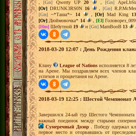
,
[Gn]
Qwerty UP
20
,
[Gn]
ApeLbS
[Or]
DRUNK3RS0N
16
,
[Gn]
R.P.McMe
[Gn]
~*Таша*~
14
,
[Or]
Mad King
1
[Or]
Дюймовочка*
14
,
[El]
Головорез_00
[Hm]
Шебутной
19
и
[Gn]
MamBooB
13
.
2018-03-20 12:07 : День Рождения клан
Клану
League of Nations
исполняется 8 ле
на Арене. Мы поздравляем всех членов кл
успехов и процветания на Арене.
2018-03-19 12:25 : Шестой Чемпионат А
Завершился 24-ый тур Шестого Чемпионата
важный поединок между старыми соперн
Сумеречный Дозор
. Победу одержал к
первое место и оторвавшись от преследова