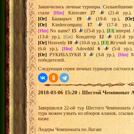
Закончились личные турниры. Сильнейшими и
стали
[Hm]
Kinsvater
27
(21-й ур.)
[Or]
Башырыч
19
(19-й ур.),
[Or
[Or]
Kindercompany
17
(17-й ур.)
[Hm]
No name?
15
(15-й ур.),
[El]
intrepid.
(13-й ур.),
[Gn]
Кондитер
12
(12-й ур
[Or]
Heavenly
10
(10-й ур.),
[El]
Жгучий пе
(6-й ур.),
[Hm]
Adovddd
6
(5-й ур.)
[Or]
РУКИБАЗУКИ
3
(3-й ур.),
[Hm]
Mr
победителей.
Следующая серия личных турниров состоится 
2018-03-06 15:20 : Шестой Чемпионат 
Завершился 22-ой тур Шестого Чемпионата 
тура можно узнать из обзоров кланов, ссылк
ниже.
Лидеры Чемпионата по Лигам: