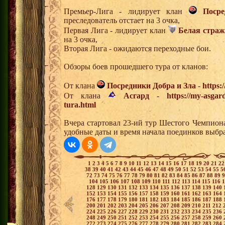
Премьер-Лига - лидирует клан
Поср
преследователь отстает на 3 очка,
Первая Лига - лидирует клан
Белая страж
на 3 очка,
Вторая Лига - ожидаются переходные бои.
Обзоры боев прошедшего тура от кланов:
От клана
Посредники Добра и Зла
-
https:
От клана
Асгард
-
https://my-asgar
tura.html
Вчера стартовал 23-ий тур Шестого Чемпион
удобные даты и время начала поединков выбр
1
2
3
4
5
6
7
8
9
10
11
12
13
14
15
16
17
18
19
20
21
2
38
39
40
41
42
43
44
45
46
47
48
49
50
51
52
53
54
55
5
72
73
74
75
76
77
78
79
80
81
82
83
84
85
86
87
88
89
104
105
106
107
108
109
110
111
112
113
114
115
116
128
129
130
131
132
133
134
135
136
137
138
139
140
152
153
154
155
156
157
158
159
160
161
162
163
164
176
177
178
179
180
181
182
183
184
185
186
187
188
200
201
202
203
204
205
206
207
208
209
210
211
212
224
225
226
227
228
229
230
231
232
233
234
235
236
248
249
250
251
252
253
254
255
256
257
258
259
260
272
273
274
275
276
277
278
279
280
281
282
283
284