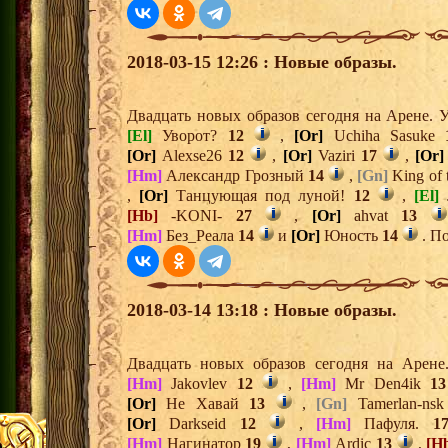
2018-03-15 12:26 : Новые образы.
Двадцать новых образов сегодня на Арене.
[El]
Уворот?
12
,
[Or]
Uchiha Sasuke
[Or]
Alexse26
12
,
[Or]
Vaziri
17
,
[Or]
[Hm]
Александр Грозный
14
,
[Gn]
King of 
,
[Or]
Танцующая под луной!
12
,
[El]
[Hb]
-KONI-
27
,
[Or]
ahvat
13
[Hm]
Без_Реала
14
и
[Or]
Юность
14
. По
2018-03-14 13:18 : Новые образы.
Двадцать новых образов сегодня на Арен
[Hm]
Jakovlev
12
,
[Hm]
Mr Den4ik
13
[Or]
Не Хавай
13
,
[Gn]
Tamerlan-ns
[Or]
Darkseid
12
,
[Hm]
Пафуля.
1
[Hm]
Нагинатор
19
,
[Hm]
Ardic
13
,
[H