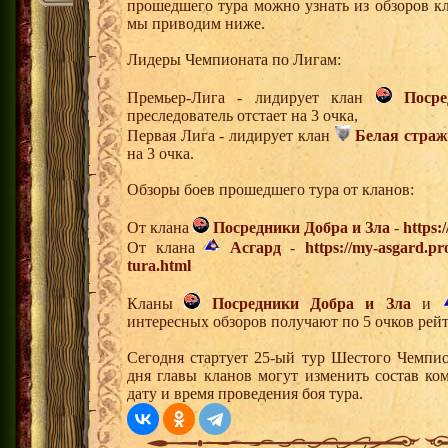
прошедшего тура можно узнать из обзоров к
мы приводим ниже.
Лидеры Чемпионата по Лигам:
Премьер-Лига - лидирует клан
Поср
преследователь отстает на 3 очка,
Первая Лига - лидирует клан
Белая страж
на 3 очка.
Обзоры боев прошедшего тура от кланов:
От клана
Посредники Добра и Зла
-
https:
От клана
Асгард
-
https://my-asgard.pr
tura.html
Кланы
Посредники Добра и Зла
и
интересных обзоров получают по 5 очков рейт
Сегодня стартует 25-ый тур Шестого Чемпи
дня главы кланов могут изменить состав к
дату и время проведения боя тура.