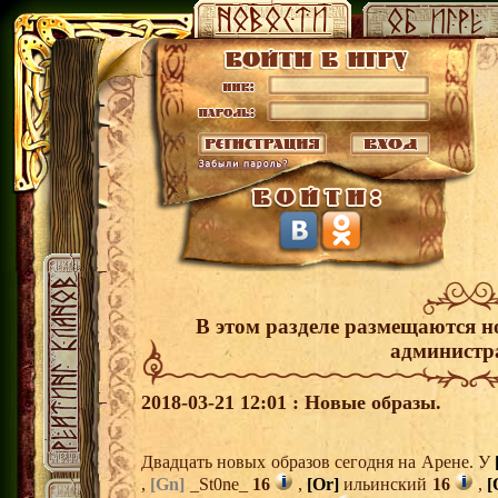
В этом разделе размещаются н
администр
2018-03-21 12:01 : Новые образы.
Двадцать новых образов сегодня на Арене. У
,
[Gn]
_St0ne_
16
,
[Or]
ильинский
16
,
[