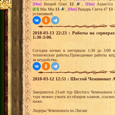
[Hm]
Вещий Олег
12
,
[Hm]
Azaze11
[El]
Mia Mia
13
,
[Hm]
Рыцарь Света 47
13
установкой.
2018-03-13 22:23 : Работы на сервера
1:30-3:00.
Сегодня ночью в интервале 1:30 до 3:00 н
технические работы.Проводимые работы зат
за неудобства.
2018-03-12 12:51 : Шестой Чемпионат 
Завершился 23-ий тур Шестого Чемпионата 
тура можно узнать из обзоров кланов, ссылк
ниже.
Лидеры Чемпионата по Лигам: