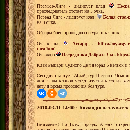
Премьер-Лига - лидирует клан
Поср
преследователь отстает на 3 очка,
Первая Лига - лидирует клан
Белая страж
на 3 очка.
Обзоры боев прошедшего тура от кланов:
От клана
Асгард
-
https://my-asga
tura.html
От клана
Посредники Добра и Зла
-
https:
Клан Рыцари Судного Дня набрал 5 неявок и 
Сегодня стартует 24-ый тур Шестого Чемпи
дня главы кланов могут изменить состав к
дату и время проведения боя тура.
2018-03-11 14:00 : Командный захват з
Внимание! Во Всех городах Арены открыт
замков на следующую неделю.Правила учас