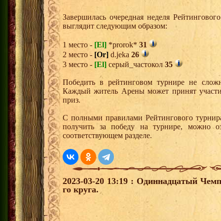
Завершилась очередная неделя Рейтингового
выглядит следующим образом:
1 место -
[El]
*prorok*
31
2 место -
[Or]
d.jeka
26
3 место -
[El]
серый_частокол
35
Победить в рейтинговом турнире не сложн
Каждый житель Арены может принят участи
приз.
С полными правилами Рейтингового турнира
получить за победу на турнире, можно о
соответствующем разделе.
2023-03-20 13:19 : Одиннадцатый Чемп
го круга.