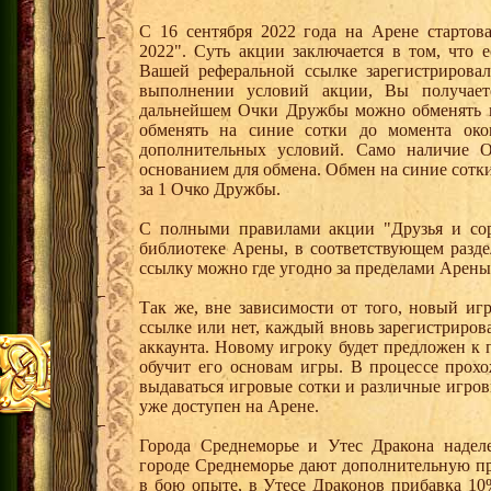
С 16 сентября 2022 года на Арене стартов
2022". Суть акции заключается в том, что е
Вашей реферальной ссылке зарегистрирова
выполнении условий акции, Вы получае
дальнейшем Очки Дружбы можно обменять 
обменять на синие сотки до момента око
дополнительных условий. Само наличие О
основанием для обмена. Обмен на синие сотки 
за 1 Очко Дружбы.
С полными правилами акции "Друзья и сор
библиотеке Арены, в соответствующем разде
ссылку можно где угодно за пределами Арены
Так же, вне зависимости от того, новый иг
ссылке или нет, каждый вновь зарегистриро
аккаунта. Новому игроку будет предложен к
обучит его основам игры. В процессе прох
выдаваться игровые сотки и различные игро
уже доступен на Арене.
Города Среднеморье и Утес Дракона надел
городе Среднеморье дают дополнительную пр
в бою опыте, в Утесе Драконов прибавка 10