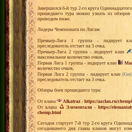
Завершился 6-й тур 2-го круга Одиннадцатог
прошедшего тура можно узнать из обзоров
приводим ниже.
Лидеры Чемпионата по Лигам:
Премьер-Лига 1 группа - лидирует 
преследователь отстает на 3 очка,
Премьер-Лига 2 группа - лидирует клан
максимальное количество очков,
Первая Лига 1 группа - лидирует клан
Ма
количество очков,
Первая Лига 2 группа - лидирует клан
[Gn]
преследователь отстает на 3 очка.
Обзоры боев прошедшего тура:
От клана
Alkatraz
-
https://azclan.ru/chemp
От клана
Элементали
-
https://elemanta
chemp.html
Сегодня стартует 7-й тур 2-го круга Одинн
сегодняшнего дня главы кланов могут изм