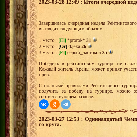
2023-03-28 12:49 : Итоги очередной не
Завершилась очередная неделя Рейтингового
выглядит следующим образом:
1 место -
[El]
*prorok*
31
2 место -
[Or]
d.jeka
26
3 место -
[El]
серый_частокол
35
Победить в рейтинговом турнире не сложн
Каждый житель Арены может принят участи
приз.
С полными правилами Рейтингового турнира
получить за победу на турнире, можно о
соответствующем разделе.
2023-03-27 12:53 : Одиннадцатый Чемп
го круга.