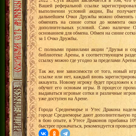
2022". Суть акции заключается в том, что е
Вашей реферальной ссылке зарегистрирова
выполнении условий акции, Вы получае
дальнейшем Очки Дружбы можно обменять 
обменять на синие сотки до момента око
дополнительных условий. Само наличие О
основанием для обмена. Обмен на синие сотки 
за 1 Очко Дружбы.
С полными правилами акции "Друзья и сор
библиотеке Арены, в соответствующем разде
ссылку можно где угодно за пределами Арены
Так же, вне зависимости от того, новый иг
ссылке или нет, каждый вновь зарегистриро
аккаунта. Новому игроку будет предложен к
обучит его основам игры. В процессе прох
выдаваться игровые сотки и различные игро
уже доступен на Арене.
Города Среднеморье и Утес Дракона надел
городе Среднеморье дают дополнительную пр
в бою опыте, в Утесе Драконов прибавка 10
быстрее прокачаться, рекомендуется проводит