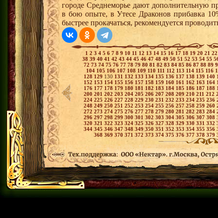
городе Среднеморье дают дополнительную пр
в бою опыте, в Утесе Драконов прибавка 10
быстрее прокачаться, рекомендуется проводит
1
2
3
4
5
6
7
8
9
10
11
12
13
14
15
16
17
18
19
20
21
2
38
39
40
41
42
43
44
45
46
47
48
49
50
51
52
53
54
55
5
72
73
74
75
76
77
78
79
80
81
82
83
84
85
86
87
88
89
104
105
106
107
108
109
110
111
112
113
114
115
116
128
129
130
131
132
133
134
135
136
137
138
139
140
152
153
154
155
156
157
158
159
160
161
162
163
164
176
177
178
179
180
181
182
183
184
185
186
187
188
200
201
202
203
204
205
206
207
208
209
210
211
212
224
225
226
227
228
229
230
231
232
233
234
235
236
248
249
250
251
252
253
254
255
256
257
258
259
260
272
273
274
275
276
277
278
279
280
281
282
283
284
296
297
298
299
300
301
302
303
304
305
306
307
308
320
321
322
323
324
325
326
327
328
329
330
331
332
344
345
346
347
348
349
350
351
352
353
354
355
356
368
369
370
371
372
373
374
375
376
377
378
379