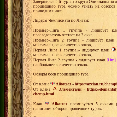
Завершился 5-й тур 2-го круга Одиннадцатог
прошедшего тура можно узнать из обзоров
приводим ниже.
Лидеры Чемпионата по Лигам:
Премьер-Лига 1 группа - лидирует 
преследователь отстает на 3 очка,
Премьер-Лига 2 группа - лидирует кла
максимальное количество очков,
Первая Лига 1 группа - лидирует клан
максимальное количество очков,
Первая Лига 2 группа - лидирует клан
[Hm]
наибольшее количество очков.
Обзоры боев прошедшего тура:
От клана
Alkatraz
-
https://azclan.ru/chemp
От клана
Элементали
-
https://elemanta
chemp.html
Клан
Alkatraz
премируется 5 очками р
написание обзоров прошедших туров.