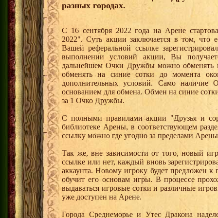
разных городах.
С 16 сентября 2022 года на Арене стартов
2022". Суть акции заключается в том, что е
Вашей реферальной ссылке зарегистрирова
выполнении условий акции, Вы получае
дальнейшем Очки Дружбы можно обменять 
обменять на синие сотки до момента око
дополнительных условий. Само наличие О
основанием для обмена. Обмен на синие сотки 
за 1 Очко Дружбы.
С полными правилами акции "Друзья и сор
библиотеке Арены, в соответствующем разде
ссылку можно где угодно за пределами Арены
Так же, вне зависимости от того, новый иг
ссылке или нет, каждый вновь зарегистриро
аккаунта. Новому игроку будет предложен к
обучит его основам игры. В процессе прох
выдаваться игровые сотки и различные игро
уже доступен на Арене.
Города Среднеморье и Утес Дракона надел