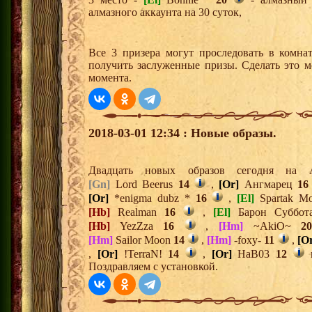
алмазного аккаунта на 30 суток,
Все 3 призера могут проследовать в комна
получить заслуженные призы. Сделать это м
момента.
2018-03-01 12:34 : Новые образы.
Двадцать новых образов сегодня н
[Gn]
Lord Beerus
14
,
[Or]
Ангмарец
16
[Or]
*enigma dubz *
16
,
[El]
Spartak M
[Hb]
Realman
16
,
[El]
Барон Суббо
[Hb]
YezZza
16
,
[Hm]
~AkiO~
2
[Hm]
Sailor Moon
14
,
[Hm]
-foxy-
11
,
[O
,
[Or]
!TerraN!
14
,
[Or]
HaB03
12
Поздравляем с установкой.