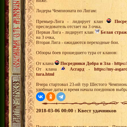
ниже.
Лидеры Чемпионата по Лигам:
Премьер-Лига - лидирует клан
Поср
преследователь отстает на 3 очка,
Первая Лига - лидирует клан
Белая страж
на 3 очка,
Вторая Лига - ожидаются переходные бои.
Обзоры боев прошедшего тура от кланов:
От клана
Посредники Добра и Зла
-
https:
От клана
Асгард
-
https://my-asgar
tura.html
Вчера стартовал 23-ий тур Шестого Чемпион
удобные даты и время начала поединков выбр
2018-03-06 00:00 : Квест удачников
Подведены итоги квеста удачников. Призо