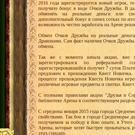
2016 года зарегистрируется новый игрок, 
получите бонус в виде Очков Дружбы. В д
обменять на реальные деньги или си
дополнительный бонус в синих сотках по ито
возможность честно заработать на Арене реал
Обмен Очков Дружбы на реальные деньги 
Драконами. Сам факт наличия Очков Дружбы 
обмена.
Так же с момента начала акции, вне з
зарегистрировался по реферальной 
зарегистрировавшийся получит 7 суток Плати
предложен к прохождению Квест Новичка, 
процессе прохождения Квеста Новичка игро
различные игровые предметы и свитки. Квест
С полными правилами акции "Друзья и Сор
библиотеке Арены в соответствующем разделе
С середины января 2015 года города Среднем
свойствами. Так бои в городе Среднеморье 
получаемом за победу в бою опыте, в Утесе
Арены, которые хотят быстрее прокачаться, 
этих городах.