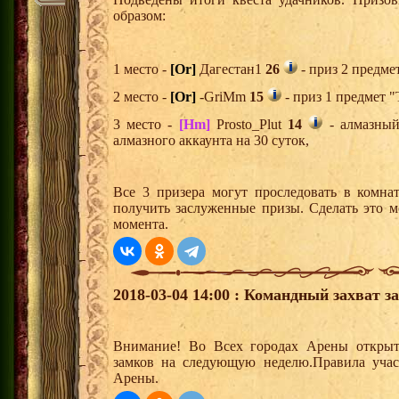
образом:
1 место -
[Or]
Дагестан1
26
- приз 2 предме
2 место -
[Or]
-GriMm
15
- приз 1 предмет "
3 место -
[Hm]
Prosto_Plut
14
- алмазный
алмазного аккаунта на 30 суток,
Все 3 призера могут проследовать в комна
получить заслуженные призы. Сделать это м
момента.
2018-03-04 14:00 : Командный захват з
Внимание! Во Всех городах Арены открыт
замков на следующую неделю.Правила учас
Арены.