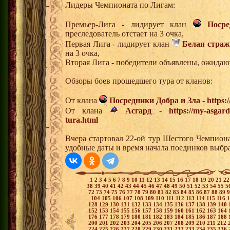
Лидеры Чемпионата по Лигам:
Премьер-Лига - лидирует клан
Поср
преследователь отстает на 3 очка,
Первая Лига - лидирует клан
Белая страж
на 3 очка,
Вторая Лига - победители объявлены, ожидаю
Обзоры боев прошедшего тура от кланов:
От клана
Посредники Добра и Зла
-
https:
От клана
Асгард
-
https://my-asgar
tura.html
Вчера стартовал 22-ой тур Шестого Чемпион
удобные даты и время начала поединков выбр
1
2
3
4
5
6
7
8
9
10
11
12
13
14
15
16
17
18
19
20
21
2
38
39
40
41
42
43
44
45
46
47
48
49
50
51
52
53
54
55
5
72
73
74
75
76
77
78
79
80
81
82
83
84
85
86
87
88
89
104
105
106
107
108
109
110
111
112
113
114
115
116
128
129
130
131
132
133
134
135
136
137
138
139
140
152
153
154
155
156
157
158
159
160
161
162
163
164
176
177
178
179
180
181
182
183
184
185
186
187
188
200
201
202
203
204
205
206
207
208
209
210
211
212
224
225
226
227
228
229
230
231
232
233
234
235
236