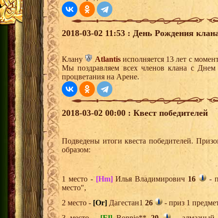
2018-03-02 11:53 : День Рождения клана
Клану
Atlantis
исполняется 13 лет с момен
Мы поздравляем всех членов клана с Днем
процветания на Арене.
2018-03-02 00:00 : Квест победителей
Подведены итоги квеста победителей. Приз
образом:
1 место -
[Hm]
Илья Владимирович
16
- п
место",
2 место -
[Or]
Дагестан1
26
- приз 1 предме
3 место -
[El]
Bonnie**
20
- алмазный 