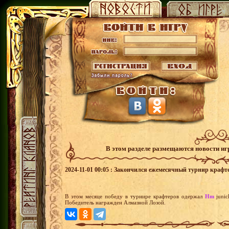
В этом разделе размещаются новости и
2024-11-01 00:05 : Закончился ежемесячный турнир крафт
В этом месяце победу в турнире крафтеров одержал
Hm
juni
Победитель награжден Алмазной Лозой.