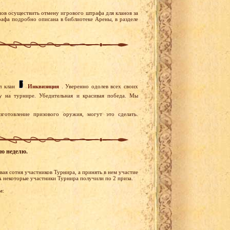
ов осуществить отмену игрового штрафа для кланов за
афа подробно описана в библиотеке Арены, в разделе
л клан
Инквизиция
. Уверенно одолев всех своих
 на турнире. Убедительная и красивая победа. Мы
готовление призового оружия, могут это сделать.
ую неделю.
ая сотня участников Турнира, а принять в нем участие
А некоторые участники Турнира получили по 2 приза.
м: