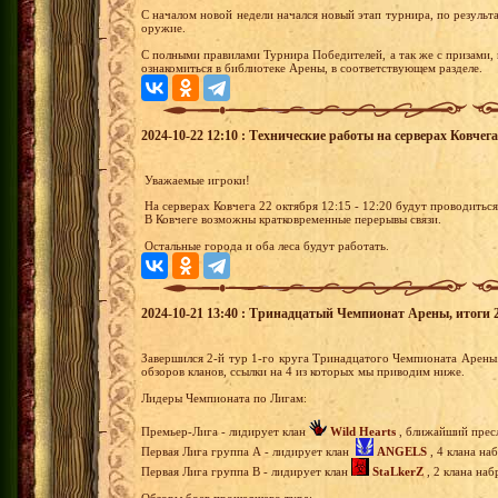
С началом новой недели начался новый этап турнира, по результа
оружие.
С полными правилами Турнира Победителей, а так же с призами,
ознакомиться в библиотеке Арены, в соответствующем разделе.
2024-10-22 12:10 : Технические работы на серверах Ковчега 
Уважаемые игроки!
На серверах Ковчега 22 октября 12:15 - 12:20 будут проводитьс
В Ковчеге возможны кратковременные перерывы связи.
Остальные города и оба леса будут работать.
2024-10-21 13:40 : Тринадцатый Чемпионат Арены, итоги 2-
Завершился 2-й тур 1-го круга Тринадцатого Чемпионата Арены
обзоров кланов, ссылки на 4 из которых мы приводим ниже.
Лидеры Чемпионата по Лигам:
Премьер-Лига - лидирует клан
Wild Hearts
, ближайший пресл
Первая Лига группа А - лидирует клан
ANGELS
, 4 клана на
Первая Лига группа В - лидирует клан
StaLkerZ
, 2 клана наб