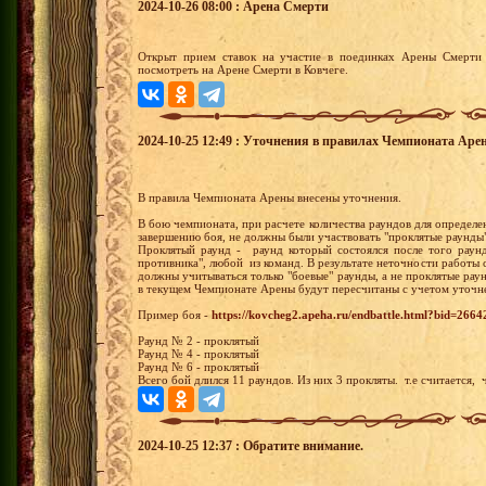
2024-10-26 08:00 : Арена Смерти
Открыт прием ставок на участие в поединках Арены Смерти 
посмотреть на Арене Смерти в Ковчеге.
2024-10-25 12:49 : Уточнения в правилах Чемпионата Аре
В правила Чемпионата Арены внесены уточнения.
В бою чемпионата, при расчете количества раундов для определен
завершению боя, не должны были участвовать "проклятые раунды"
Проклятый раунд - раунд который состоялся после того раунд
противника", любой из команд. В результате неточности работы 
должны учитываться только "боевые" раунды, а не проклятые рау
в текущем Чемпионате Арены будут пересчитаны с учетом уточн
Пример боя -
https://kovcheg2.apeha.ru/endbattle.html?bid=26
Раунд № 2 - проклятый
Раунд № 4 - проклятый
Раунд № 6 - проклятый
Всего бой длился 11 раундов. Из них 3 прокляты. т.е считается, 
2024-10-25 12:37 : Обратите внимание.