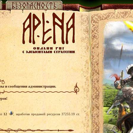
гры и сообщения администрации.
еров!
chi
12
, заработав продажей ресурсов 37255.19 ст.