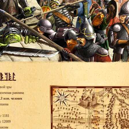
вой эры
иземная равнина
.3 млн. человек
ешена
:
1181
:
12009
висим