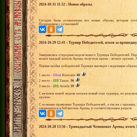
2024-10-31 11:52 : Новые образы.
Сегодня были установлены все новые образы, которые соот
Поздравляем с установкой!
2024-10-29 12:41 : Турнир Победителей, итоги за прошедш
Завершилась очередная неделя нового Турнира Победителей. Перв
может каждый житель Арены, получила призы - личное оружие. 
Первая тройка победителей Турнира выглядит следующим образо
1 место -
[Hm]
Kinsvater
40
2 место -
[El]
Tamas.
36
3 место -
[El]
Arimla
39
С началом новой недели начался новый этап турнира, по результа
оружие.
С полными правилами Турнира Победителей, а так же с призами,
ознакомиться в библиотеке Арены, в соответствующем разделе.
2024-10-28 13:56 : Тринадцатый Чемпионат Арены, итоги 3-