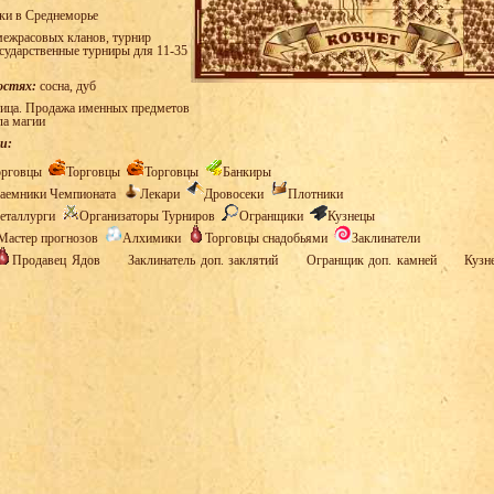
ки в Среднеморье
ежрасовых кланов, турнир
осударственные турниры для 11-35
остях:
сосна, дуб
ица. Продажа именных предметов
ла магии
и:
орговцы
Торговцы
Торговцы
Банкиры
аемники Чемпионата
Лекари
Дровосеки
Плотники
еталлурги
Организаторы Турниров
Огранщики
Кузнецы
Мастер прогнозов
Алхимики
Торговцы снадобьями
Заклинатели
Продавец Ядов
Заклинатель доп. заклятий
Огранщик доп. камней
Кузн