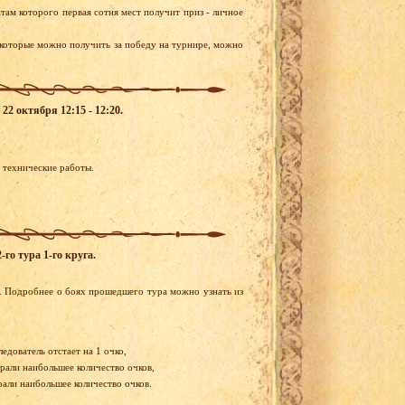
там которого первая сотня мест получит приз - личное
 которые можно получить за победу на турнире, можно
22 октября 12:15 - 12:20.
я технические работы.
го тура 1-го круга.
. Подробнее о боях прошедшего тура можно узнать из
едователь отстает на 1 очко,
брали наибольшее количество очков,
рали наибольшее количество очков.