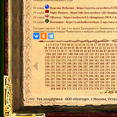
Обзоры боев прошедшего тура:
От клана
Царство Небесное
-
https://zarctvo.ru/archives/157
От клана
Night Hunters
-
https://nh-clan.ru/obzor-xiii-chempi
От клана
Alkatraz
-
https://azclan.ru/13-chempionat-2024-1-k
От клана
Язычники
-
https://yazichniki.ru/obzor-2-ogo-tura
Сегодня стартует 3-й тур 1-го круга Тринадцатого Чемпионата 
изменить состав команды Чемпионата и выбрать удобные дату и в
1
2
3
4
5
6
7
8
9
10
11
12
13
14
15
16
17
18
19
20
21
2
38
39
40
41
42
43
44
45
46
47
48
49
50
51
52
53
54
55
5
72
73
74
75
76
77
78
79
80
81
82
83
84
85
86
87
88
89
104
105
106
107
108
109
110
111
112
113
114
115
116
128
129
130
131
132
133
134
135
136
137
138
139
140
152
153
154
155
156
157
158
159
160
161
162
163
164
176
177
178
179
180
181
182
183
184
185
186
187
188
200
201
202
203
204
205
206
207
208
209
210
211
212
224
225
226
227
228
229
230
231
232
233
234
235
236
248
249
250
251
252
253
254
255
256
257
258
259
260
272
273
274
275
276
277
278
279
280
281
282
283
284
296
297
298
299
300
301
302
303
304
305
306
307
308
320
321
322
323
324
325
326
327
328
329
330
331
332
344
345
346
347
348
349
350
351
352
353
354
355
356
368
369
370
371
372
373
374
375
376
377
378
379