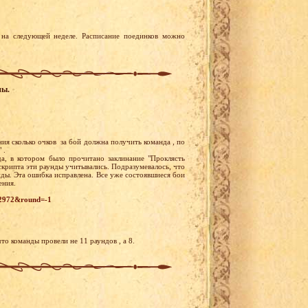
на следующей неделе. Расписание поединков можно
ны.
ия сколько очков за бой должна получить команда , по
 .
а, в котором было прочитано заклинание "Проклясть
скрипта эти раунды учитывались. Подразумевалось, что
нды. Эта ошибка исправлена. Все уже состоявшиеся бои
ения.
642972&round=-1
что команды провели не 11 раундов , а 8.