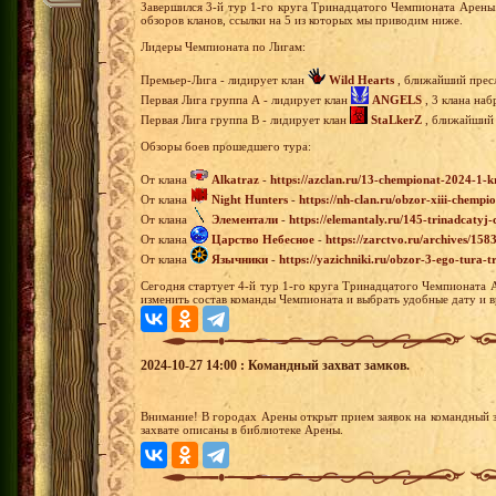
Завершился 3-й тур 1-го круга Тринадцатого Чемпионата Арены
обзоров кланов, ссылки на 5 из которых мы приводим ниже.
Лидеры Чемпионата по Лигам:
Премьер-Лига - лидирует клан
Wild Hearts
, ближайший пресл
Первая Лига группа А - лидирует клан
ANGELS
, 3 клана наб
Первая Лига группа В - лидирует клан
StaLkerZ
, ближайший 
Обзоры боев прошедшего тура:
От клана
Alkatraz
-
https://azclan.ru/13-chempionat-2024-1-k
От клана
Night Hunters
-
https://nh-clan.ru/obzor-xiii-chempi
От клана
Элементали
-
https://elemantaly.ru/145-trinadcatyj
От клана
Царство Небесное
-
https://zarctvo.ru/archives/158
От клана
Язычники
-
https://yazichniki.ru/obzor-3-ego-tura
Сегодня стартует 4-й тур 1-го круга Тринадцатого Чемпионата 
изменить состав команды Чемпионата и выбрать удобные дату и в
2024-10-27 14:00 : Командный захват замков.
Внимание! В городах Арены открыт прием заявок на командный з
захвате описаны в библиотеке Арены.