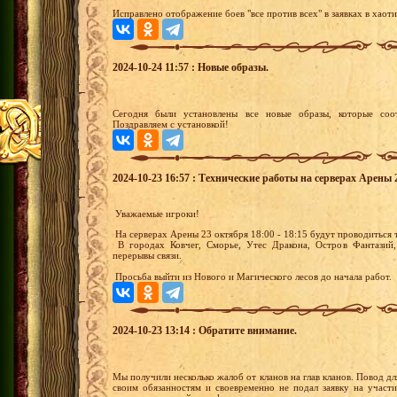
Исправлено отображение боев "все против всех" в заявках в хаот
2024-10-24 11:57 : Новые образы.
Сегодня были установлены все новые образы, которые соот
Поздравляем с установкой!
2024-10-23 16:57 : Технические работы на серверах Арены 2
Уважаемые игроки!
На серверах Арены 23 октября 18:00 - 18:15 будут проводиться
В городах Ковчег, Сморье, Утес Дракона, Остров Фантазий,
перерывы связи.
Просьба выйти из Нового и Магического лесов до начала работ.
2024-10-23 13:14 : Обратите внимание.
Мы получили несколько жалоб от кланов на глав кланов. Повод дл
своим обязанностям и своевременно не подал заявку на участи