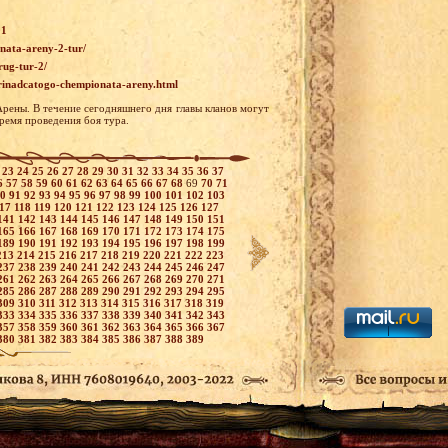
01
onata-areny-2-tur/
rug-tur-2/
-trinadcatogo-chempionata-areny.html
Арены. В течение сегодняшнего дня главы кланов могут
ремя проведения боя тура.
2
23
24
25
26
27
28
29
30
31
32
33
34
35
36
37
6
57
58
59
60
61
62
63
64
65
66
67
68
69
70
71
90
91
92
93
94
95
96
97
98
99
100
101
102
103
117
118
119
120
121
122
123
124
125
126
127
141
142
143
144
145
146
147
148
149
150
151
165
166
167
168
169
170
171
172
173
174
175
189
190
191
192
193
194
195
196
197
198
199
213
214
215
216
217
218
219
220
221
222
223
237
238
239
240
241
242
243
244
245
246
247
261
262
263
264
265
266
267
268
269
270
271
285
286
287
288
289
290
291
292
293
294
295
309
310
311
312
313
314
315
316
317
318
319
333
334
335
336
337
338
339
340
341
342
343
357
358
359
360
361
362
363
364
365
366
367
380
381
382
383
384
385
386
387
388
389