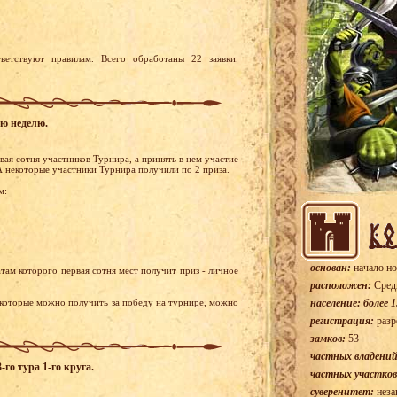
ветствуют правилам. Всего обработаны 22 заявки.
ую неделю.
ая сотня участников Турнира, а принять в нем участие
А некоторые участники Турнира получили по 2 приза.
м:
основан:
начало но
там которого первая сотня мест получит приз - личное
расположен:
Сред
 которые можно получить за победу на турнире, можно
население: более 1
регистрация:
разр
замков:
53
частных владений
го тура 1-го круга.
частных участков
суверенитет:
неза