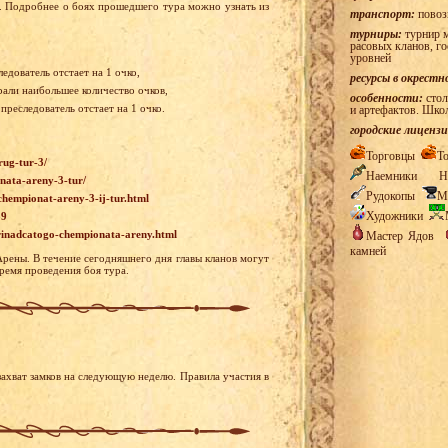
. Подробнее о боях прошедшего тура можно узнать из
транспорт:
повоз
турниры:
турнир м
расовых кланов, г
уровней
едователь отстает на 1 очко,
ресурсы в окрестн
рали наибольшее количество очков,
особенности:
стол
преследователь отстает на 1 очко.
и артефактов. Шко
городские лицензи
Торговцы
Т
rug-tur-3/
Наемники
Н
onata-areny-3-tur/
Рудокопы
М
-chempionat-areny-3-ij-tur.html
Художники
39
-trinadcatogo-chempionata-areny.html
Мастер Ядов
камней
Арены. В течение сегодняшнего дня главы кланов могут
ремя проведения боя тура.
ахват замков на следующую неделю. Правила участия в