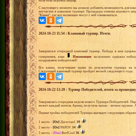
получили игровой штраф.
С настоящего момента мы решили добавить возможность для клан
неучастие в клановом турнире. Процедура отмены игрового штр
"Кланы", где все желающие могут с ней ознакомиться.
2024-10-23 11:54 : Клановый турнир. Итоги.
Завершился очередной клановый турнир. Победу в нем одержа
соперников, клан
Инквизиция
заслуженно одержал победу
поздравляем победителей!
Все кланы, получившие право по результатам турнира на из
Следующий клановый турнир пройдет весной следующего года.
2024-10-22 12:28 : Турнир Победителей, итоги за прошедш
Завершилась очередная неделя нового Турнира Победителей. Перв
может каждый житель Арены, получила призы - личное оружие. 
Первая тройка победителей Турнира выглядит следующим образо
1 место -
[Or]
Дагестан1
39
2 место -
[Or]
PAPOV
34
3 место -
[Hm]
ReefCool
36