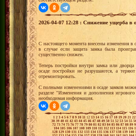
2026-04-07 12:28 : Снижение ущерба в 
С настоящего момента внесены изменения в 
в случае если защита замка была проигр
существенно снижен.
Теперь постройки внутри замка или дворца
осаде постройки не разрушаются, а теряю
отремонтировать.
С полными изменениями в осаде замков можн
разделе "Изменения и дополнения игрового 
необходимая информация.
1
2
3
4
5
6
7
8
9
10
11
12
13
14
15
16
17
18
19
20
21
2
38
39
40
41
42
43
44
45
46
47
48
49
50
51
52
53
54
55
5
72
73
74
75
76
77
78
79
80
81
82
83
84
85
86
87
88
89
104
105
106
107
108
109
110
111
112
113
114
115
116
128
129
130
131
132
133
134
135
136
137
138
139
140
152
153
154
155
156
157
158
159
160
161
162
163
164