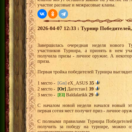
участие расовые и межрасовые кланы.
2026-04-07 12:33 : Турнир Победителе
Завершилась очередная неделя нового Т
участников Турнира, а принять в нем уч
получила призы - личное оружие. А некото
приза.
Первая тройка победителей Турнира выгляди
1 место -
[Gn]
eX_ASUS
35
2 место -
[Or]
Дагестан1
39
3 место -
[El]
Baldalarikk
29
С началом новой недели начался новый эта
первая сотня мест получит приз - личное ору
С полными правилами Турнира Победителей,
получить за победу на турнире, можно о
соответствующем разделе.