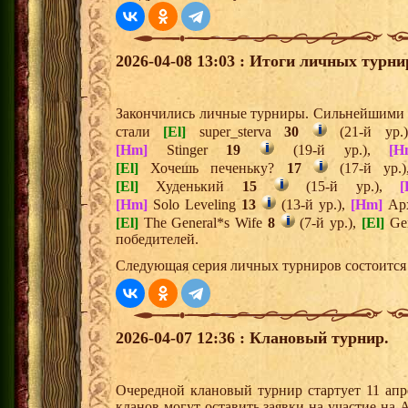
2026-04-08 13:03 : Итоги личных турни
Закончились личные турниры. Сильнейшими и
стали
[El]
super_sterva
30
(21-й ур.
[Hm]
Stinger
19
(19-й ур.),
[H
[El]
Хочешь печеньку?
17
(17-й ур.
[El]
Худенький
15
(15-й ур.),
[
[Hm]
Solo Leveling
13
(13-й ур.),
[Hm]
Арх
[El]
The General*s Wife
8
(7-й ур.),
[El]
Gen
победителей.
Следующая серия личных турниров состоится 
2026-04-07 12:36 : Клановый турнир.
Очередной клановый турнир стартует 11 апр
кланов могут оставить заявки на участие на