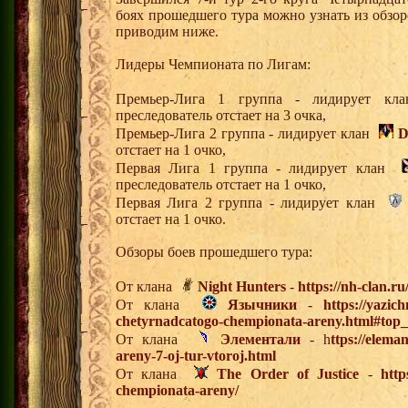
боях прошедшего тура можно узнать из обзор
приводим ниже.
Лидеры Чемпионата по Лигам:
Премьер-Лига 1 группа - лидирует 
преследователь отстает на 3 очка,
Премьер-Лига 2 группа - лидирует клан
D
отстает на 1 очко,
Первая Лига 1 группа - лидирует клан
преследователь отстает на 1 очко,
Первая Лига 2 группа - лидирует клан
отстает на 1 очко.
Обзоры боев прошедшего тура:
От клана
Night Hunters
-
https://nh-clan.ru
От клана
Язычники
-
https://yazic
chetyrnadcatogo-chempionata-areny.html#top
От клана
Элементали
- h
ttps://elema
areny-7-oj-tur-vtoroj.html
От клана
The Order of Justice
-
http
chempionata-areny/