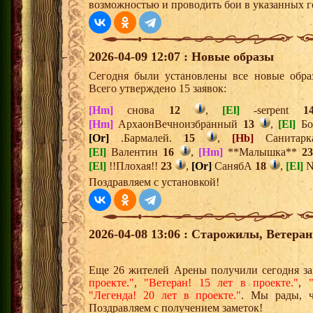
возможностью и проводить бои в указанных г
2026-04-09 12:07 : Новые образы
Сегодня были установлены все новые образ
Всего утверждено 15 заявок:
[Hm]
снова
12
,
[El]
-serpent
1
[Hm]
АрхаонВечноизбранный
13
,
[El]
Бо
[Or]
.Бармалей.
15
,
[Hb]
Санитар
[El]
Валентин
16
,
[Hm]
**Малышка**
2
[El]
!!Плохая!!
23
,
[Or]
СанябА
18
,
[El]
N
Поздравляем с установкой!
2026-04-08 13:06 : Старожилы, Ветера
Еще 26 жителей Арены получили сегодня з
проекте."
,
"Ветеран! 15 лет в проекте."
,
"Легенда! 20 лет в проекте."
. Мы рады, 
Поздравляем с получением заметок!