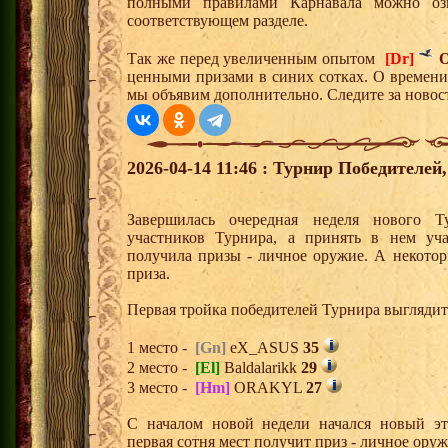
полными правилами Карнавала можно оз
соответствующем разделе.
Так же перед увеличенным опытом
[Dr]
О
ценными призами в синих сотках. О времени
мы объявим дополнительно. Следите за новос
2026-04-14 11:46 : Турнир Победителе
Завершилась очередная неделя нового Т
участников Турнира, а принять в нем уч
получила призы - личное оружие. А некото
приза.
Первая тройка победителей Турнира выгляди
1 место -
[Gn]
eX_ASUS
35
2 место -
[El]
Baldalarikk
29
3 место -
[Hm]
ORAKYL
27
С началом новой недели начался новый эта
первая сотня мест получит приз - личное ору