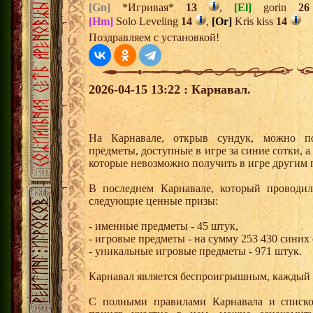
[Gn]
*Игривая*
13
,
[El]
gorin
26
[Hm]
Solo Leveling
14
,
[Or]
Kris kiss
14
Поздравляем с установкой!
2026-04-15 13:22 : Карнавал.
На Карнавале, открыв сундук, можно п
предметы, доступные в игре за синие сотки, 
которые невозможно получить в игре другим 
В последнем Карнавале, который проводи
следующие ценные призы:
- именные предметы - 45 штук,
- игровые предметы - на сумму 253 430 синих
- уникальные игровые предметы - 971 штук.
Карнавал является беспроигрышным, каждый 
С полными правилами Карнавала и списко