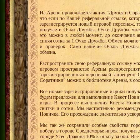
На Арене продолжается акция "Друзья и Сора
что если по Вашей реферальной ссылке, кот
зарегистрируется новый игровой персонаж, 
получаете Очки Дружбы. Очки Дружбы можн
это можно в любой момент, до окончания а
синяя сотка за 1 Очко Дружбы. Обмен можно
и проверок. Само наличие Очков Дружбы 
обмена.
Распространять свою реферальную ссылку мо
игровом пространстве Арены распространя
зарегистрированных персонажей запрещено. 
Соратники" можно в библиотеке Арены, в соо
Все новые зарегистрированные игроки получ
будем предложен для выполнение Квест Нович
игры. В процессе выполнения Квеста Нович
свитки и сотки. Мы настоятельно рекоменд
Новичка. Его прохождение значительно ускори
Мы так же сохранили особые свойства горо
победу в городе Среднеморье игрок получит 
городе Утес Дракона 10% к опыту за бой. Вс