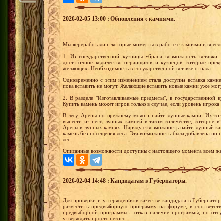
2020-02-05 13:00 : Обновления с камнями.
Мы переработали некоторые моменты в работе с камнями и внесл
1. Из государственной кузницы убрана возможность вставки
достаточное количество огранщиков и кузнецов, которые прек
желающих. Необходимость в государственной вставке отпала.
Одновременно с этим изменением стала доступна вставка камн
пока вставить не могут. Желающие вставить новые камни уже мог
2. В разделе "Изготавливаемые предметы", в государственной 
Купить камень может игрок только в случае, если уровень игрок
В лесу Арены по прежнему можно найти лунные камни. Их коли
вынести из него лунных камней в таком количестве, которое в
Арены в лунных камнях. Наряду с возможность найти лунный кам
камень без посещения леса. Эта возможность была добавлена п
лес.
Описанные возможности доступны с настоящего момента всем ж
2020-02-04 14:48 : Кандидатам в Губернаторы.
Для проверки и утверждения в качестве кандидата в Губернато
разместить предвыборную программу на форуме, в соответств
предвыборной программы - отказ, наличие программы, но отсу
утверждать просто некого.