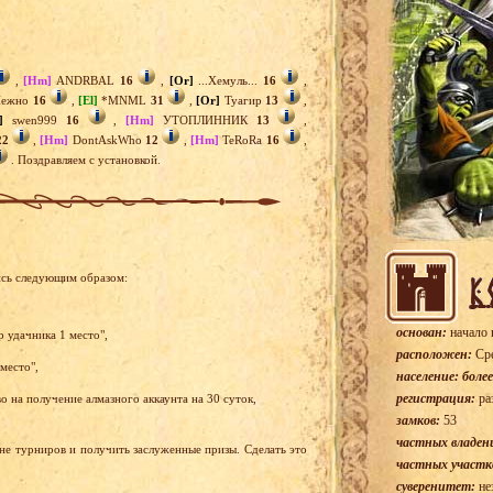
,
[Hm]
ANDRBAL
16
,
[Or]
...Хемуль...
16
,
ежно
16
,
[El]
*MNML
31
,
[Or]
Туагир
13
,
]
swen999
16
,
[Hm]
УТОПЛИННИК
13
,
22
,
[Hm]
DontAskWho
12
,
[Hm]
TeRoRa
16
,
. Поздравляем с установкой.
ись следующим образом:
основан:
начало 
р удачника 1 место",
расположен:
Сре
место",
население: более
регистрация:
ра
 на получение алмазного аккаунта на 30 суток,
замков:
53
частных владен
ене турниров и получить заслуженные призы. Сделать это
частных участк
суверенитет:
не