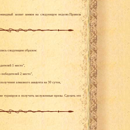
омандный захват замков на следующую неделю.Правила
ились следующим образом:
дителей 1 место",
 победителей 2 место",
получение алмазного аккаунта на 30 суток,
ене турниров и получить заслуженные призы. Сделать это