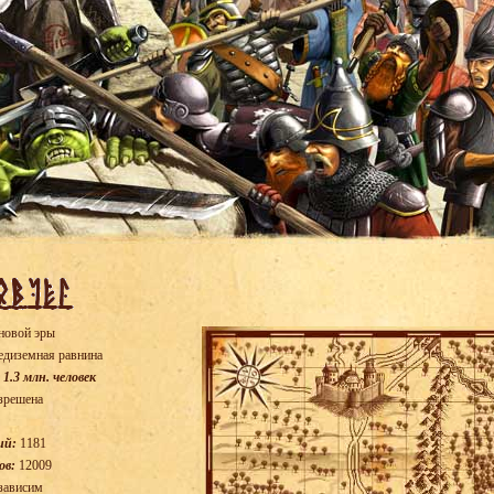
новой эры
диземная равнина
 1.3 млн. человек
зрешена
ий:
1181
ов:
12009
зависим