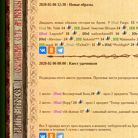
2020-02-06 12:38 : Новые образы.
Двадцать новых образов сегодня на Арене. У
[Gn]
Fargo.
15
[Gn]
Mc Valik
14
,
[El]
Давай Замутим Шторм
14
,
[El]
Н
[Hm]
Legends*
18
,
[Or]
nadym4anin89
16
,
[Or
[Or]
~Alevtina~
24
,
[El]
Ankaria***
14
,
[El]
Malamadre
[El]
segak
11
,
[Gn]
~!ГиЗмО!~
11
и
[Or]
*Profilight*
29
2020-02-06 00:00 : Квест удачников
Подведены итоги квеста удачников. Призовые места распределил
1 место -
[Hm]
Бессмертный Боец
20
- приз 2 предмета "Топо
2 место -
[Hm]
Hopg?
24
- приз 1 предмет "Топор удачника 2 
3 место -
[Hm]
vld-shaman
17
- алмазный жетон, дающий право
Все 3 призера могут проследовать в комнату победителей на Ар
можно в течении 5 суток с настоящего момента.