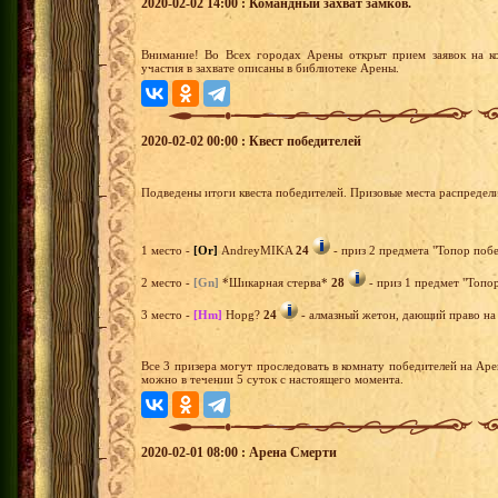
2020-02-02 14:00 : Командный захват замков.
Внимание! Во Всех городах Арены открыт прием заявок на к
участия в захвате описаны в библиотеке Арены.
2020-02-02 00:00 : Квест победителей
Подведены итоги квеста победителей. Призовые места распредел
1 место -
[Or]
AndreyMIKA
24
- приз 2 предмета "Топор побе
2 место -
[Gn]
*Шикарная стерва*
28
- приз 1 предмет "Топор
3 место -
[Hm]
Hopg?
24
- алмазный жетон, дающий право на 
Все 3 призера могут проследовать в комнату победителей на Ар
можно в течении 5 суток с настоящего момента.
2020-02-01 08:00 : Арена Смерти