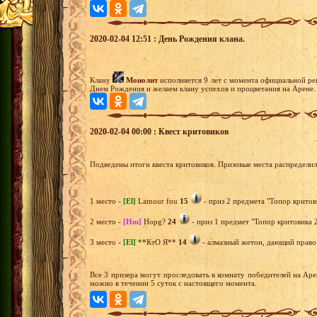
2020-02-04 12:51 : День Рождения клана.
Клану
Монолит
исполняется 9 лет с момента официальной ре
Днем Рождения и желаем клану успехов и процветания на Арене.
2020-02-04 00:00 : Квест критовиков
Подведены итоги квеста критовиков. Призовые места распредели
1 место -
[El]
Lamour fou
15
- приз 2 предмета "Топор критов
2 место -
[Hm]
Hopg?
24
- приз 1 предмет "Топор критовика 2
3 место -
[El]
**КтО Я**
14
- алмазный жетон, дающий право 
Все 3 призера могут проследовать в комнату победителей на Ар
можно в течении 5 суток с настоящего момента.