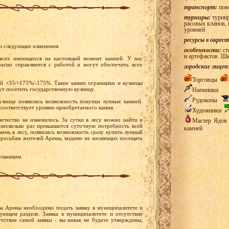
транспорт:
пов
турниры:
турнир
расовых кланов, 
уровней
ресурсы в окрес
и следующие изменения.
особенности:
ст
и артефактов. Ш
 всех имеющихся на настоящий момент камней. У нас
расно справляются с работой и могут обеспечить всех
городские лицен
Торговцы
ей +35/+175%/-175%. Такие камни огранщики и кузнецы
ут посетить государственную кузницу.
Наемники
Рудокопы
кузнице появилась возможность покупки лунных камней.
а соответствует уровню приобретаемого камня.
Художники
чество не изменилось. За сутки в лесу можно найти и
Мастер Ядо
 несколько раз превышается суточную потребность всей
камней
ень в лесу, появилась возможность сразу купить лунный
о просьбам жителей Арены, видимо не желающих посещать
елающим.
ры Арены необходимо подать заявку в муниципалитете и
ующем разделе. Заявка в муниципалитете и отсутствие
тствие самой заявки - вы никак не будете утверждены,