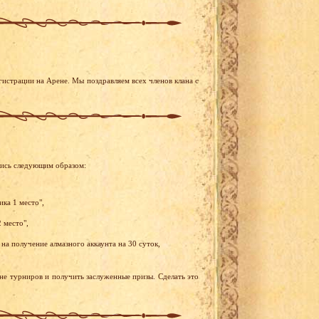
гистрации на Арене. Мы поздравляем всех членов клана с
лись следующим образом:
ика 1 место",
 место",
на получение алмазного аккаунта на 30 суток,
ене турниров и получить заслуженные призы. Сделать это