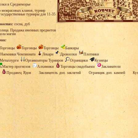
озки в Среднеморье
 межрасовых кланов, турнир
государственные турниры для 11-35
тностях:
сосна, дуб
олица. Продажа именных предметов
кола магии
зии:
Торговцы
Торговцы
Торговцы
Банкиры
Наемники Чемпионата
Лекари
Дровосеки
Плотники
Металлурги
Организаторы Турниров
Огранщики
Кузнецы
Мастер прогнозов
Алхимики
Торговцы снадобьями
Заклинатели
в
Продавец Ядов
Заклинатель доп. заклятий
Огранщик доп. камней
Куз