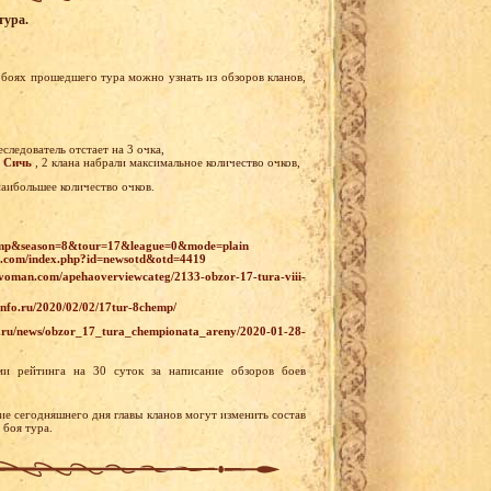
тура.
боях прошедшего тура можно узнать из обзоров кланов,
следователь отстает на 3 очка,
 Сичь
, 2 клана набрали максимальное количество очков,
наибольшее количество очков.
champ&season=8&tour=17&league=0&mode=plain
ls.com/index.php?id=newsotd&otd=4419
pivoman.com/apehaoverviewcateg/2133-obzor-17-tura-viii-
-info.ru/2020/02/02/17tur-8chemp/
s.ru/news/obzor_17_tura_chempionata_areny/2020-01-28-
и рейтинга на 30 суток за написание обзоров боев
ие сегодняшнего дня главы кланов могут изменить состав
 боя тура.