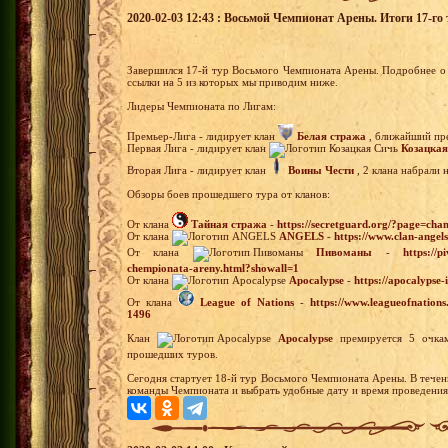
2020-02-03 12:43 : Восьмой Чемпионат Арены. Итоги 17-го 
Завершился 17-й тур Восьмого Чемпионата Арены. Подробнее о 
ссылки на 5 из которых мы приводим ниже.
Лидеры Чемпионата по Лигам:
Премьер-Лига - лидирует клан
Белая стража
, ближайший пре
Первая Лига - лидирует клан
Козацкая
Вторая Лига - лидирует клан
Воины Чести
, 2 клана набрали 
Обзоры боев прошедшего тура от кланов:
От клана
Тайная стража
-
https://secretguard.org/?page=
От клана
ANGELS
-
https://www.clan-ange
От клана
Пивоманы
-
https://
chempionata-areny.html?showall=1
От клана
Apocalypse
-
https://apocalypse
От клана
League of Nations
-
https://www.leagueofnation
1496
Клан
Apocalypse
премируется 5 очкам
прошедших туров.
Сегодня стартует 18-й тур Восьмого Чемпионата Арены. В течен
команды Чемпионата и выбрать удобные дату и время проведения