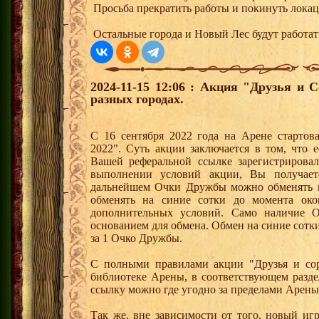
Просьба прекратить работы и покинуть локац
Остальные города и Новый Лес будут работа
2024-11-15 12:06 : Акция "Друзья и 
разных городах.
С 16 сентября 2022 года на Арене стартов
2022". Суть акции заключается в том, что е
Вашей реферальной ссылке зарегистрирова
выполнении условий акции, Вы получае
дальнейшем Очки Дружбы можно обменять 
обменять на синие сотки до момента око
дополнительных условий. Само наличие О
основанием для обмена. Обмен на синие сотки 
за 1 Очко Дружбы.
С полными правилами акции "Друзья и сор
библиотеке Арены, в соответствующем разде
ссылку можно где угодно за пределами Арены
Так же, вне зависимости от того, новый иг