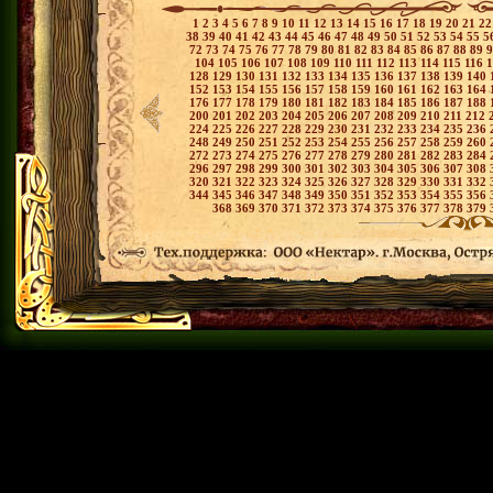
1
2
3
4
5
6
7
8
9
10
11
12
13
14
15
16
17
18
19
20
21
2
38
39
40
41
42
43
44
45
46
47
48
49
50
51
52
53
54
55
5
72
73
74
75
76
77
78
79
80
81
82
83
84
85
86
87
88
89
104
105
106
107
108
109
110
111
112
113
114
115
116
128
129
130
131
132
133
134
135
136
137
138
139
140
152
153
154
155
156
157
158
159
160
161
162
163
164
176
177
178
179
180
181
182
183
184
185
186
187
188
200
201
202
203
204
205
206
207
208
209
210
211
212
224
225
226
227
228
229
230
231
232
233
234
235
236
248
249
250
251
252
253
254
255
256
257
258
259
260
272
273
274
275
276
277
278
279
280
281
282
283
284
296
297
298
299
300
301
302
303
304
305
306
307
308
320
321
322
323
324
325
326
327
328
329
330
331
332
344
345
346
347
348
349
350
351
352
353
354
355
356
368
369
370
371
372
373
374
375
376
377
378
379