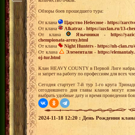
количество очков.
Обзоры боев прошедшего тура:
От клана
Царство Небесное
-
https://zarct
От клана
Alkatraz
-
https://azclan.ru/13-ch
От клана
Язычники
-
https://yazi
chempionata-areny.html
От клана
Night Hunters
-
https://nh-clan.ru
От клана
Элементали
-
https://elemantal
oj-tur.html
Клан HEAVY COUNTY в Первой Лиге набрал 
и запрет на работу по профессиям для всех чл
Сегодня стартует 7-й тур 1-го круга Трина
сегодняшнего дня главы кланов могут изм
выбрать удобные дату и время проведения боя
2024-11-18 12:20 : День Рождения клана