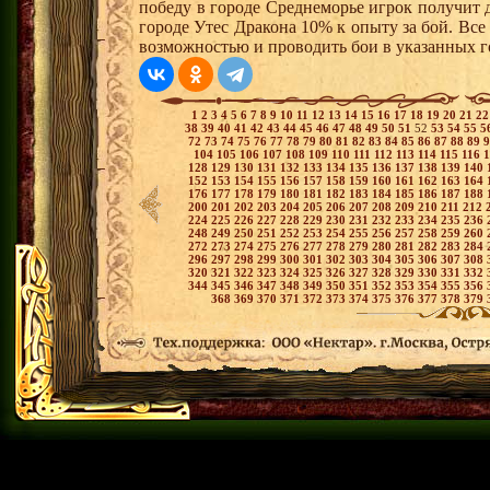
победу в городе Среднеморье игрок получит 
городе Утес Дракона 10% к опыту за бой. Вс
возможностью и проводить бои в указанных г
1
2
3
4
5
6
7
8
9
10
11
12
13
14
15
16
17
18
19
20
21
2
38
39
40
41
42
43
44
45
46
47
48
49
50
51
52
53
54
55
5
72
73
74
75
76
77
78
79
80
81
82
83
84
85
86
87
88
89
104
105
106
107
108
109
110
111
112
113
114
115
116
128
129
130
131
132
133
134
135
136
137
138
139
140
152
153
154
155
156
157
158
159
160
161
162
163
164
176
177
178
179
180
181
182
183
184
185
186
187
188
200
201
202
203
204
205
206
207
208
209
210
211
212
224
225
226
227
228
229
230
231
232
233
234
235
236
248
249
250
251
252
253
254
255
256
257
258
259
260
272
273
274
275
276
277
278
279
280
281
282
283
284
296
297
298
299
300
301
302
303
304
305
306
307
308
320
321
322
323
324
325
326
327
328
329
330
331
332
344
345
346
347
348
349
350
351
352
353
354
355
356
368
369
370
371
372
373
374
375
376
377
378
379