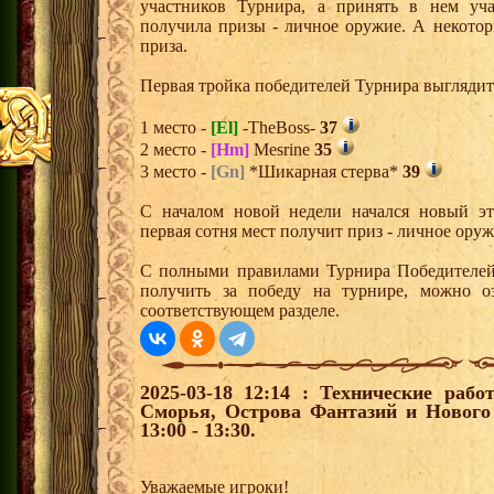
участников Турнира, а принять в нем уч
получила призы - личное оружие. А некото
приза.
Первая тройка победителей Турнира выгляди
1 место -
[El]
-TheBoss-
37
2 место -
[Hm]
Mesrine
35
3 место -
[Gn]
*Шикарная стерва*
39
С началом новой недели начался новый эта
первая сотня мест получит приз - личное ору
С полными правилами Турнира Победителей,
получить за победу на турнире, можно о
соответствующем разделе.
2025-03-18 12:14 : Технические рабо
Сморья, Острова Фантазий и Нового
13:00 - 13:30.
Уважаемые игроки!