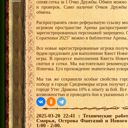
синяя сотка за 1 Очко Дружбы. Обмен можно
и проверок. Само наличие Очков Дружбы 
обмена.
Распространять свою реферальную ссылку мо
игровом пространстве Арены распространя
зарегистрированных персонажей запрещено. 
Соратники 2025" можно в библиотеке Арены, 
Все новые зарегистрированные игроки получ
будем предложен для выполнение Квест Нович
игры. В процессе выполнения Квеста Нович
свитки и сотки. Мы настоятельно рекоменд
Новичка. Его прохождение значительно ускори
Мы так же сохранили особые свойства горо
победу в городе Среднеморье игрок получит 
городе Утес Дракона 10% к опыту за бой. Вс
возможностью и проводить бои в указанных г
2025-03-20 22:41 : Технические рабо
Сморья, Острова Фантазий и Нового
1:00 - 2:00.