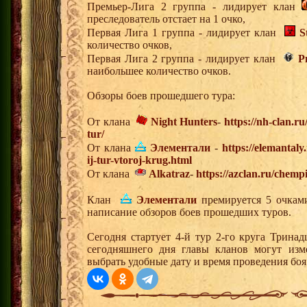
Премьер-Лига 2 группа - лидирует клан
преследователь отстает на 1 очко,
Первая Лига 1 группа - лидирует клан
S
количество очков,
Первая Лига 2 группа - лидирует клан
Р
наибольшее количество очков.
Обзоры боев прошедшего тура:
От клана
Night Hunters
-
https://nh-clan.r
tur/
От клана
Элементали
-
https://elemantal
ij-tur-vtoroj-krug.html
От клана
Alkatraz
-
https://azclan.ru/chemp
Клан
Элементали
премируется 5 очками
написание обзоров боев прошедших туров.
Сегодня стартует 4-й тур 2-го круга Трина
сегодняшнего дня главы кланов могут изм
выбрать удобные дату и время проведения боя