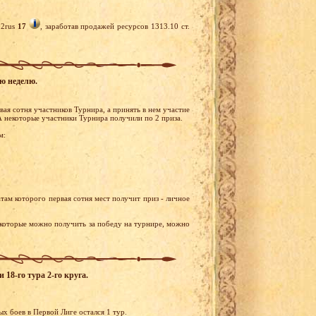
02rus
17
, заработав продажей ресурсов 1313.10 ст.
ую неделю.
ая сотня участников Турнира, а принять в нем участие
А некоторые участники Турнира получили по 2 приза.
м:
там которого первая сотня мест получит приз - личное
 которые можно получить за победу на турнире, можно
18-го тура 2-го круга.
х боев в Первой Лиге остался 1 тур.