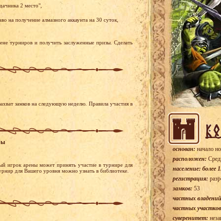
дачника 2 место",
во на получение алмазного аккаунта на 30 суток,
рене турниров и получить заслуженные призы. Сделать
ахват замков на следующую неделю. Правила участия в
ры
основан:
начало но
расположен:
Сред
ый игрок арены может принять участие в турнире для
население: более 1
турнир для Вашего уровня можно узнать в библиотеке.
регистрация:
разр
замков:
53
частных владений
частных участков
суверенитет:
неза