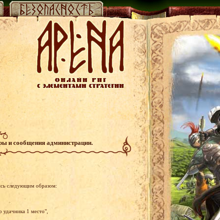
гры и сообщения администрации.
ись следующим образом:
р удачника 1 место",