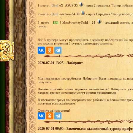
1 место -
[Gn]
eX_ASUS
35
- приз 2 предмета "Топор победит
2 место -
[Gn]
swallow-34
30
- приз 1 предмет "Топор победит
3 место -
[El]
! MissSweeneyTodd !
24
- алмазный жетон, д
суток,
Все 3 призера могут проследовать в комнату победителей на А
это можно в течении 5 суток с настоящего момента.
2026-07-01 13:25 : Лабиринт.
Мы полностью переработали Лабиринт. Были изменены правил
получить.
Полное описание новых игровых возможностей Лабиринта уже
разделе, где все желающие могут с ними ознакомиться.
В настоящее время мы завершаем все работы и в ближайшее вре
доступен всем желающим.
Следите за новостями!
2026-07-01 00:05 : Закончился ежемесячный турнир крафт