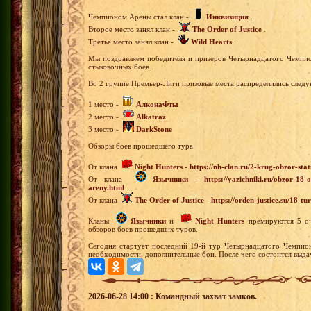
Чемпионом Арены стал клан -
Инквизиция
.
Второе место занял клан -
The Order of Justice
.
Третье место занял клан -
Wild Hearts
.
Мы поздравляем победителя и призеров Четырнадцатого Чемпио
стыковочных боев.
Во 2 группе Премьер-Лиги призовые места распределились след
1 место -
АлконаФты
2 место -
Alkatraz
3 место -
DarkStone
Обзоры боев прошедшего тура:
От клана
Night Hunters
-
https://nh-clan.ru/2-krug-obzor-stat
От клана
Язычники
-
https://yazichniki.ru/obzor-1
areny.html
От клана
The Order of Justice
-
https://orden-justice.su/18-
Кланы
Язычники
и
Night Hunters
премируются 5 очк
обзоров боев прошедших туров.
Сегодня стартует последний 19-й тур Четырнадцатого Чемпион
необходимости, дополнительные бои. После чего состоится выда
2026-06-28 14:00 : Командный захват замков.