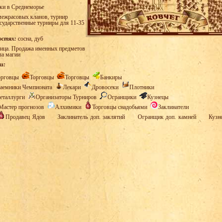
ки в Среднеморье
ежрасовых кланов, турнир
осударственные турниры для 11-35
остях:
сосна, дуб
ица. Продажа именных предметов
ла магии
и:
орговцы
Торговцы
Торговцы
Банкиры
аемники Чемпионата
Лекари
Дровосеки
Плотники
еталлурги
Организаторы Турниров
Огранщики
Кузнецы
Мастер прогнозов
Алхимики
Торговцы снадобьями
Заклинатели
Продавец Ядов
Заклинатель доп. заклятий
Огранщик доп. камней
Кузн