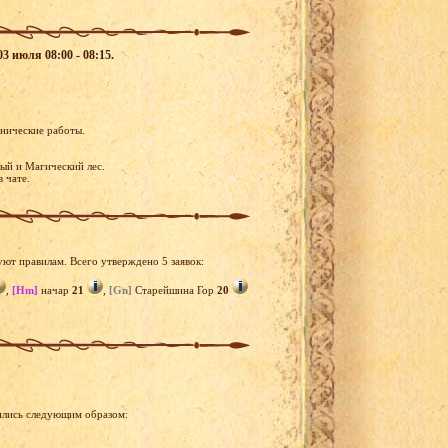
3 июля 08:00 - 08:15.
хнические работы.
ый и Магический лес.
в чате.
уют правилам. Всего утверждено 5 заявок:
,
[Hm]
начар
21
,
[Gn]
Старейшина Гор
20
ились следующим образом: