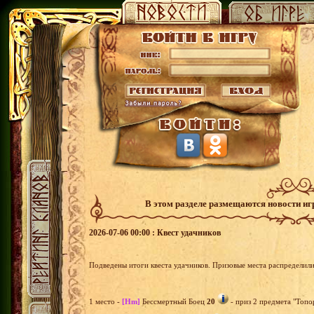
В этом разделе размещаются новости и
2026-07-06 00:00 : Квест удачников
Подведены итоги квеста удачников. Призовые места распределил
1 место -
[Hm]
Бессмертный Боец
20
- приз 2 предмета "Топо