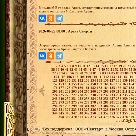
Внимание! В городах Арены открыт прием заявок на командный з
захвате описаны в библиотеке Арены.
2026-06-27 08:00 : Арена Смерти
Открыт прием ставок на участие в поединках Арены Смерти 
посмотреть на Арене Смерти в Ковчеге.
1
2
3
4
5
6
7
8
9
10
11
12
13
14
15
16
17
18
19
20
21
2
38
39
40
41
42
43
44
45
46
47
48
49
50
51
52
53
54
55
5
72
73
74
75
76
77
78
79
80
81
82
83
84
85
86
87
88
89
104
105
106
107
108
109
110
111
112
113
114
115
116
128
129
130
131
132
133
134
135
136
137
138
139
140
152
153
154
155
156
157
158
159
160
161
162
163
164
176
177
178
179
180
181
182
183
184
185
186
187
188
200
201
202
203
204
205
206
207
208
209
210
211
212
224
225
226
227
228
229
230
231
232
233
234
235
236
248
249
250
251
252
253
254
255
256
257
258
259
260
272
273
274
275
276
277
278
279
280
281
282
283
284
296
297
298
299
300
301
302
303
304
305
306
307
308
320
321
322
323
324
325
326
327
328
329
330
331
332
344
345
346
347
348
349
350
351
352
353
354
355
356
368
369
370
371
372
373
374
375
376
377
378
379