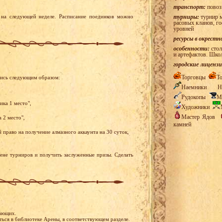
транспорт:
повоз
на следующей неделе. Расписание поединков можно
турниры:
турнир м
расовых кланов, г
уровней
ресурсы в окрестн
особенности:
стол
и артефактов. Шко
городские лицензи
Торговцы
Т
лись следующим образом:
Наемники
Н
Рудокопы
М
ика 1 место",
Художники
Мастер Ядов
 2 место",
камней
право на получение алмазного аккаунта на 30 суток,
рене турниров и получить заслуженные призы. Сделать
лающих.
ся в библиотеке Арены, в соответствующем разделе.