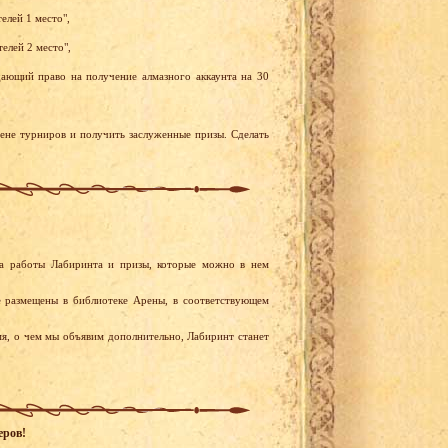
елей 1 место",
елей 2 место",
ающий право на получение алмазного аккаунта на 30
рене турниров и получить заслуженные призы. Сделать
а работы Лабиринта и призы, которые можно в нем
 размещены в библиотеке Арены, в соответствующем
мя, о чем мы объявим дополнительно, Лабиринт станет
еров!