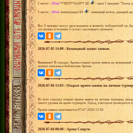
2 место -
[Hm]
**DEN**GoD**
22
- приз 1 предмет "Топор у
3 место -
[Hm]
ленинградец
13
- алмазный жетон, дающий пра
Все 3 призера могут проследовать в комнату победителей на А
это можно в течении 5 суток с настоящего момента.
2026-07-05 14:00 : Командный захват замков.
Внимание! В городах Арены открыт прием заявок на командный з
захвате описаны в библиотеке Арены.
2026-07-04 13:03 : Открыт прием заявок на личные турни
Во всех городах открыт прием заявок на личные турниры, кажд
своего уровня на арене турниров. Город, в котором проводится 
Прием заявок оканчивается 07-07-2026 12:58
2026-07-04 08:00 : Арена Смерти