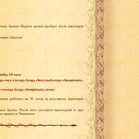
ната Арены! Выдача призов пройдет после окончания
ующим образом:
istika-18-tura/
8-ogo-tura-vtorogo-kruga-chetyrnadcatogo-chempionata-
tur-vtorogo-kruga-chempionata-areny/
ами рейтинга на 30 суток за регулярное написание
ата Арены. После него состоятся переходные и, при
ча призов за Чемпионат.