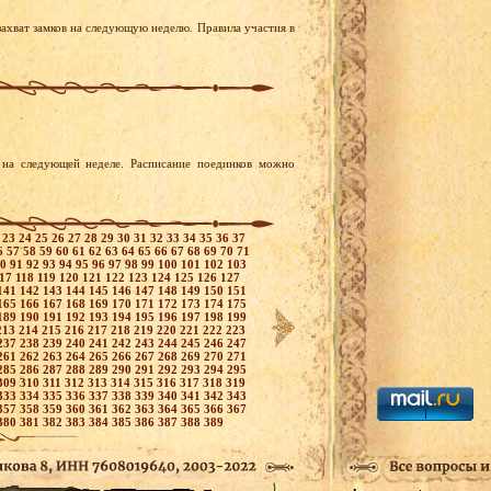
ахват замков на следующую неделю. Правила участия в
на следующей неделе. Расписание поединков можно
2
23
24
25
26
27
28
29
30
31
32
33
34
35
36
37
6
57
58
59
60
61
62
63
64
65
66
67
68
69
70
71
90
91
92
93
94
95
96
97
98
99
100
101
102
103
117
118
119
120
121
122
123
124
125
126
127
141
142
143
144
145
146
147
148
149
150
151
165
166
167
168
169
170
171
172
173
174
175
189
190
191
192
193
194
195
196
197
198
199
213
214
215
216
217
218
219
220
221
222
223
237
238
239
240
241
242
243
244
245
246
247
261
262
263
264
265
266
267
268
269
270
271
285
286
287
288
289
290
291
292
293
294
295
309
310
311
312
313
314
315
316
317
318
319
333
334
335
336
337
338
339
340
341
342
343
357
358
359
360
361
362
363
364
365
366
367
380
381
382
383
384
385
386
387
388
389