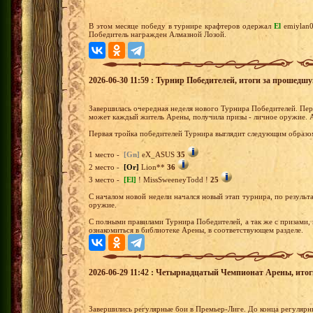
В этом месяце победу в турнире крафтеров одержал
El
emiylan
Победитель награжден Алмазной Лозой.
2026-06-30 11:59 : Турнир Победителей, итоги за прошедш
Завершилась очередная неделя нового Турнира Победителей. Перв
может каждый житель Арены, получила призы - личное оружие. 
Первая тройка победителей Турнира выглядит следующим образо
1 место -
[Gn]
eX_ASUS
35
2 место -
[Or]
Lion**
36
3 место -
[El]
! MissSweeneyTodd !
25
С началом новой недели начался новый этап турнира, по результа
оружие.
С полными правилами Турнира Победителей, а так же с призами,
ознакомиться в библиотеке Арены, в соответствующем разделе.
2026-06-29 11:42 : Четырнадцатый Чемпионат Арены, итоги 
Завершились регулярные бои в Премьер-Лиге. До конца регулярны