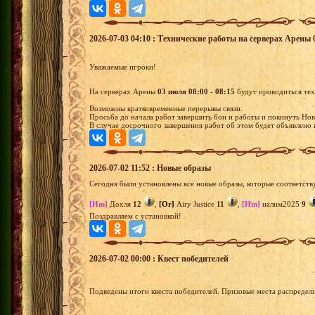
2026-07-03 04:10 : Технические работы на серверах Арены 0
Уважаемые игроки!
На серверах Арены
03 июля 08:00 - 08:15
будут проводиться те
Возможны кратковременные перерывы связи.
Просьба до начала работ завершить бои и работы и покинуть Нов
В случае досрочного завершения работ об этом будет объявлено 
2026-07-02 11:52 : Новые образы
Сегодня были установлены все новые образы, которые соответств
[Hm]
Дохля
12
,
[Or]
Airy Justice
11
,
[Hm]
налим2025
9
Поздравляем с установкой!
2026-07-02 00:00 : Квест победителей
Подведены итоги квеста победителей. Призовые места распредел