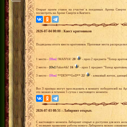
Открыт прием ставок на участие в поединках Арены Смерти 
посмотреть на Арене Смерти в Ковчеге.
2026-07-04 00:00 : Квест критовиков
Подведены итоги квеста критовиков. Призовые места распредели
1 место -
[Hm]
!MANYA!
20
- приз 2 предмета "Топор критов
2 место -
[Or]
Faker4ik!
16
- приз 1 предмет "Топор критовика
3 место -
[Hm]
**DEN**GoD**
22
- алмазный жетон, дающий 
Все 3 призера могут проследовать в комнату победителей на А
это можно в течении 5 суток с настоящего момента.
2026-07-03 08:51 : Лабиринт открыт.
С настоящего момента Лабиринт открыт и доступен для всех же
С полными правилами работы нового Лабиринта можно ознакомить