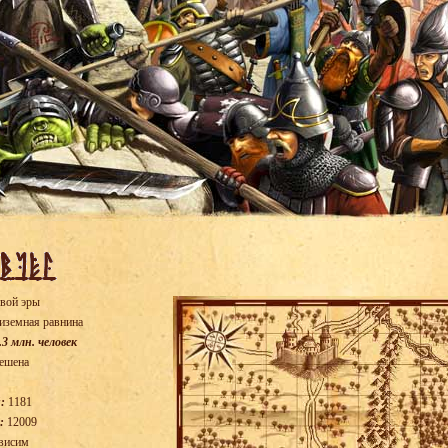
вой эры
иземная равнина
.3 млн. человек
ешена
:
1181
:
12009
висим