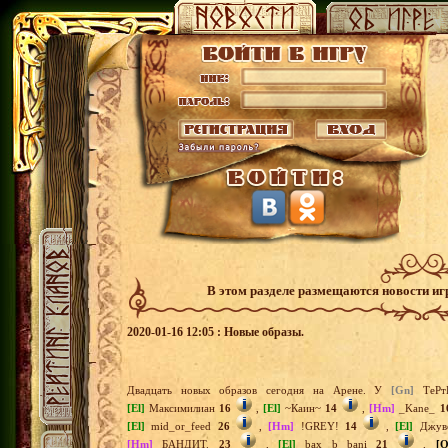
В этом разделе размещаются новости и
2020-01-16 12:05 : Новые образы.
Двадцать новых образов сегодня на Арене. У
[Gn]
ТеРт
[El]
Максимилиан
16
,
[El]
~Каин~
14
,
[Hm]
_Kane_
1
[El]
mid_or_feed
26
,
[Hm]
!GREY!
14
,
[El]
Джу
[Hm]
БАНДИТ.
23
,
[El]
bax b bani
21
,
[O