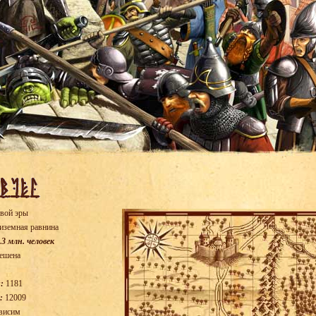
вой эры
иземная равнина
.3 млн. человек
ешена
:
1181
:
12009
висим