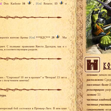
m]
Don Karlione
16
,
[Gn]
Rotarex
13
и
покорился жителю Арены
[Gn]
***КДС***
20
. Мы
мет. С полными правилами Квеста Друидов, как и с
ны, в соответствующем разделе.
основан:
начало но
 - "Старожил! 10 лет в проекте" и "Ветеран! 15 лет в
расположен:
Сред
м с получением заметки!
население: более 1
регистрация:
разр
замков:
53
тура.
частных владений
частных участков
тересный бой состоялся в Премьер-Лиге. В нем клан
суверенитет:
неза