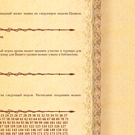
мандный захват замков на следующую неделю.Правила
ры
ый игрок арены может принять участие в турнире для
турнир для Вашего уровня можно узнать в библиотеке.
на следующей неделе. Расписание поединков можно
2
23
24
25
26
27
28
29
30
31
32
33
34
35
36
37
6
57
58
59
60
61
62
63
64
65
66
67
68
69
70
71
90
91
92
93
94
95
96
97
98
99
100
101
102
103
117
118
119
120
121
122
123
124
125
126
127
141
142
143
144
145
146
147
148
149
150
151
165
166
167
168
169
170
171
172
173
174
175