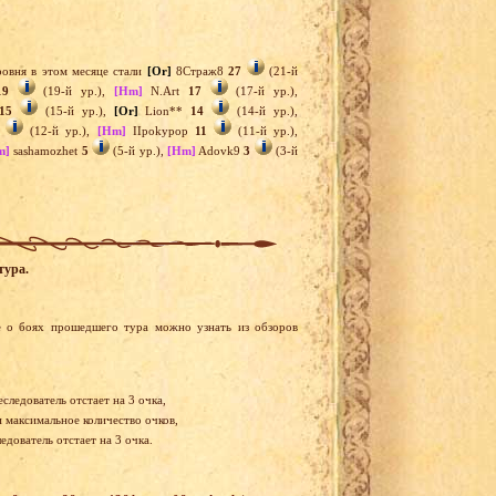
овня в этом месяце стали
[Or]
8Страж8
27
(21-й
19
(19-й ур.),
[Hm]
N.Art
17
(17-й ур.),
15
(15-й ур.),
[Or]
Lion**
14
(14-й ур.),
(12-й ур.),
[Hm]
IIpokypop
11
(11-й ур.),
m]
sashamozhet
5
(5-й ур.),
[Hm]
Adovk9
3
(3-й
тура.
 о боях прошедшего тура можно узнать из обзоров
следователь отстает на 3 очка,
и максимальное количество очков,
дователь отстает на 3 очка.