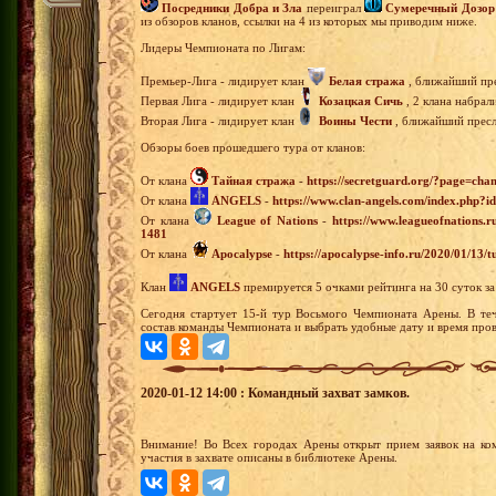
Посредники Добра и Зла
переиграл
Сумеречный Дозор
из обзоров кланов, ссылки на 4 из которых мы приводим ниже.
Лидеры Чемпионата по Лигам:
Премьер-Лига - лидирует клан
Белая стража
, ближайший пре
Первая Лига - лидирует клан
Козацкая Сичь
, 2 клана набрал
Вторая Лига - лидирует клан
Воины Чести
, ближайший пресле
Обзоры боев прошедшего тура от кланов:
От клана
Тайная стража
-
https://secretguard.org/?page=
От клана
ANGELS
-
https://www.clan-angels.com/index.php?
От клана
League of Nations
-
https://www.leagueofnations.
1481
От клана
Apocalypse
-
https://apocalypse-info.ru/2020/01/13/
Клан
ANGELS
премируется 5 очками рейтинга на 30 суток з
Сегодня стартует 15-й тур Восьмого Чемпионата Арены. В теч
состав команды Чемпионата и выбрать удобные дату и время пров
2020-01-12 14:00 : Командный захват замков.
Внимание! Во Всех городах Арены открыт прием заявок на ко
участия в захвате описаны в библиотеке Арены.