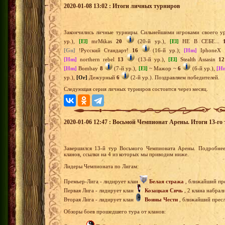
2020-01-08 13:02 : Итоги личных турниров
Закончились личные турниры. Сильнейшими игроками своего ур
ур.),
[El]
mrMikas
20
(20-й ур.),
[El]
НЕ В СЕБЕ...
[Gn]
!Русский Стандарт!
16
(16-й ур.),
[Hm]
IphoneX
[Hm]
northern rebel
13
(13-й ур.),
[El]
Stealth Assasin
12
[Hm]
Bombay
8
(7-й ур.),
[El]
~ Мажор ~
6
(6-й ур.),
[H
ур.),
[Or]
Дежурный
6
(2-й ур.). Поздравляем победителей.
Следующая серия личных турниров состоится через месяц.
2020-01-06 12:47 : Восьмой Чемпионат Арены. Итоги 13-го 
Завершился 13-й тур Восьмого Чемпионата Арены. Подробнее
кланов, ссылки на 4 из которых мы приводим ниже.
Лидеры Чемпионата по Лигам:
Премьер-Лига - лидирует клан
Белая стража
, ближайший пре
Первая Лига - лидирует клан
Козацкая Сичь
, 2 клана набрал
Вторая Лига - лидирует клан
Воины Чести
, ближайший пресле
Обзоры боев прошедшего тура от кланов: