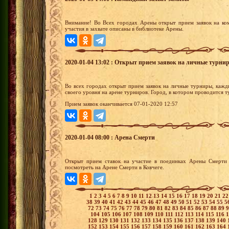
Внимание! Во Всех городах Арены открыт прием заявок на ко
участия в захвате описаны в библиотеке Арены.
2020-01-04 13:02 : Открыт прием заявок на личные турни
Во всех городах открыт прием заявок на личные турниры, кажд
своего уровня на арене турниров. Город, в котором проводится 
Прием заявок оканчивается 07-01-2020 12:57
2020-01-04 08:00 : Арена Смерти
Открыт прием ставок на участие в поединках Арены Смерти 
посмотреть на Арене Смерти в Ковчеге.
1
2
3
4
5
6
7
8
9
10
11
12
13
14
15
16
17
18
19
20
21
2
38
39
40
41
42
43
44
45
46
47
48
49
50
51
52
53
54
55
5
72
73
74
75
76
77
78
79
80
81
82
83
84
85
86
87
88
89
104
105
106
107
108
109
110
111
112
113
114
115
116
128
129
130
131
132
133
134
135
136
137
138
139
140
152
153
154
155
156
157
158
159
160
161
162
163
164