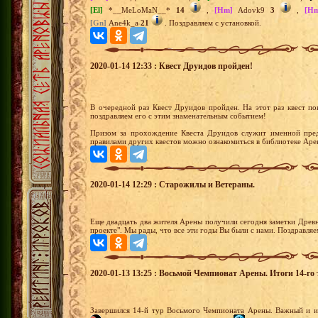
[El]
*__MeLoMaN__*
14
,
[Hm]
Adovk9
3
,
[H
[Gn]
Ane4k_a
21
. Поздравляем с установкой.
2020-01-14 12:33 : Квест Друидов пройден!
В очередной раз Квест Друидов пройден. На этот раз квест 
поздравляем его с этим знаменательным событием!
Призом за прохождение Квеста Друидов служит именной пред
правилами других квестов можно ознакомиться в библиотеке Аре
2020-01-14 12:29 : Старожилы и Ветераны.
Еще двадцать два жителя Арены получили сегодня заметки Древних
проекте". Мы рады, что все эти годы Вы были с нами. Поздравляе
2020-01-13 13:25 : Восьмой Чемпионат Арены. Итоги 14-го 
Завершился 14-й тур Восьмого Чемпионата Арены. Важный и ин