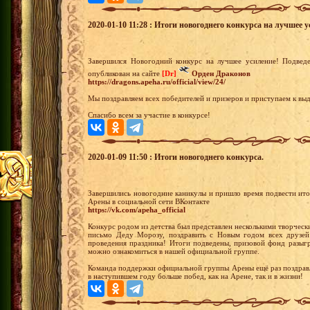
2020-01-10 11:28 : Итоги новогоднего конкурса на лучшее у
Завершился Новогодний конкурс на лучшее усиление! Подвед
опубликован на сайте
[Dr]
Орден Драконов
https://dragons.apeha.ru/official/view/24/
Мы поздравляем всех победителей и призеров и приступаем к выд
Спасибо всем за участие в конкурсе!
2020-01-09 11:50 : Итоги новогоднего конкурса.
Завершились новогодние каникулы и пришло время подвести ито
Арены в социальной сети ВКонтакте
https://vk.com/apeha_official
Конкурс родом из детства был представлен несколькими творческ
письмо Деду Морозу, поздравить с Новым годом всех друзей 
проведения праздника! Итоги подведены, призовой фонд разыгр
можно ознакомиться в нашей официальной группе.
Команда поддержки официальной группы Арены ещё раз поздравл
в наступившем году больше побед, как на Арене, так и в жизни!