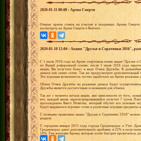
2020-01-11 08:00 : Арена Смерти
Открыт прием ставок на участие в поединках Арены Смерти 
посмотреть на Арене Смерти в Ковчеге.
2020-01-10 12:04 : Акция "Друзья и Соратники 2016", раз
С 1 июля 2016 года на Арене стартовала новая акция "Друзья и С
по Вашей реферальной ссылке, после 1 июля 2016 года зареги
акции, Вы получите бонус в виде Очков Дружбы. В дальнейш
деньги или синие сотки. Так же предусмотрен дополнительный 
Это хорошая возможность честно заработать на Арене реальные 
Обмен Очков Дружбы на реальные деньги будет осуществлятьс
Дружбы является достаточным основанием для обмена.
Так же с момента начала акции, вне зависимости от того, новы
нет, каждый вновь зарегистрировавшийся получит 7 суток Пла
прохождению Квест Новичка, который обучит его основам иг
будут выдаваться игровые сотки и различные игровые предметы и
С полными правилами акции "Друзья и Соратники 2016" можно 
разделе.
С середины января 2015 года города Среднеморье и Утес Драк
Среднеморье дают дополнительную прибавку в 25% в получаемо
10%. Тем жителям Арены, которые хотят быстрее прокачаться, р