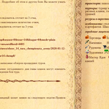
. Подробнее об этом и других боях Вы можете узнать
транспорт:
повоз
турниры:
турнир м
расовых кланов, г
уровней
следователь отстает на 3 очка,
ресурсы в окрестн
и максимальное количество очков,
особенности:
стол
дователь отстает на 3 очка.
и артефактов. Шко
городские лицензи
Торговцы
Т
champ&season=8&tour=14&league=0&mode=plain
Наемники
Н
id=newsotd&otd=4403
Рудокопы
М
ru/news/obzor_14_tura_chempionata_areny/2020-01-12-
Художники
tur14-chemp8/
Мастер Ядов
камней
а написание обзоров прошедших туров.
ение сегодняшнего дня главы кланов могут изменить
едения боя тура.
мандный захват замков на следующую неделю.Правила