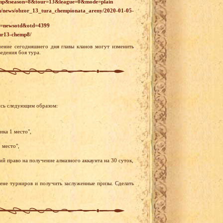
champ&season=8&tour=13&league=0&mode=plain
ru/news/obzor_13_tura_chempionata_areny/2020-01-05-
id=newsotd&otd=4399
tur13-chemp8/
ение сегодняшнего дня главы кланов могут изменить
едения боя тура.
ись следующим образом:
ика 1 место",
 место",
й право на получение алмазного аккаунта на 30 суток,
рене турниров и получить заслуженные призы. Сделать