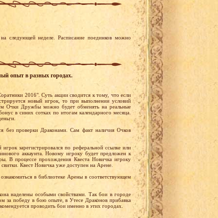
на следующей неделе. Расписание поединков можно
ный опыт в разных городах.
оратники 2016". Суть акции сводится к тому, что если
стрируется новый игрок, то при выполнении условий
ем Очки Дружбы можно будет обменять на реальные
бонус в синих сотках по итогам календарного месяца.
деньги.
я без проверки Драконами. Сам факт наличия Очков
й игрок зарегистрировался по реферальной ссылке или
тинового аккаунта. Новому игроку будет предложен к
ры. В процессе прохождения Квеста Новичка игроку
 свитки. Квест Новичка уже доступен на Арене.
ознакомиться в библиотеке Арены в соответствующем
она наделены особыми свойствами. Так бои в городе
м за победу в бою опыте, в Утесе Драконов прибавка
екомендуется проводить бои именно в этих городах.