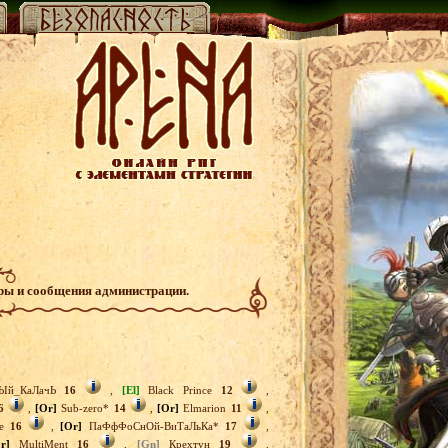
гры и сообщения администрации.
Ый_КаЛачЬ
16
,
[El]
Black Prince
12
,
6
,
[Or]
Sub-zero*
14
,
[Or]
Elmarion
11
,
ве
16
,
[Or]
ПаФфФоСнОй-ВиТаЛьКа*
17
,
r]
MultiMent
16
,
[Gn]
Крехтун
19
,