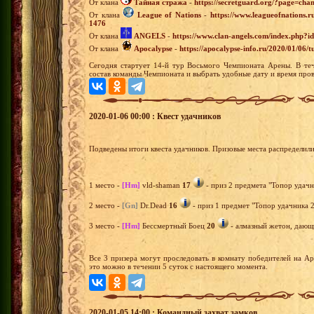
От клана
Тайная стража
-
https://secretguard.org/?page=
От клана
League of Nations
-
https://www.leagueofnations.
1476
От клана
ANGELS
-
https://www.clan-angels.com/index.php?
От клана
Apocalypse
-
https://apocalypse-info.ru/2020/01/06/
Сегодня стартует 14-й тур Восьмого Чемпионата Арены. В теч
состав команды Чемпионата и выбрать удобные дату и время пров
2020-01-06 00:00 : Квест удачников
Подведены итоги квеста удачников. Призовые места распределил
1 место -
[Hm]
vld-shaman
17
- приз 2 предмета "Топор удачн
2 место -
[Gn]
Dr.Dead
16
- приз 1 предмет "Топор удачника 2
3 место -
[Hm]
Бессмертный Боец
20
- алмазный жетон, дающи
Все 3 призера могут проследовать в комнату победителей на А
это можно в течении 5 суток с настоящего момента.
2020-01-05 14:00 : Командный захват замков.