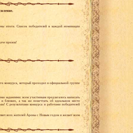
силение.
ены итоги. Список победителей в каждой номинации
аче призов!
ги конкурса, который проходил в официальной группе
ими заданиями: всем участникам предлагалось написать
и близких, а так же помечтать об идеальном месте
ан! С результатами конкурса и работами победителей
яет всех жителей Арены с Новым годом и желает всем