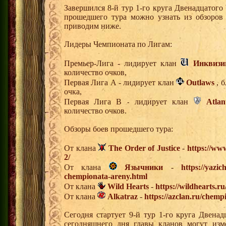
Завершился 8-й тур 1-го круга Двенадцатог
прошедшего тура можно узнать из обзоров
приводим ниже.
Лидеры Чемпионата по Лигам:
Премьер-Лига - лидирует клан
Инквизи
количество очков,
Первая Лига А - лидирует клан
Outlaws
, б
очка,
Первая Лига В - лидирует клан
Atlan
количество очков.
Обзоры боев прошедшего тура:
От клана
The Order of Justice
-
https://www
2/
От клана
Язычники
-
https://yazi
chempionata-areny.html
От клана
Wild Hearts
-
https://wildhearts.r
От клана
Alkatraz
-
https://azclan.ru/chemp
Сегодня стартует 9-й тур 1-го круга Двена
сегодняшнего дня главы кланов могут изм