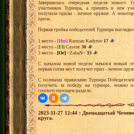
Завершилась очередная неделя нового Т
участников Турнира, а принять в нем уч
получила призы - личное оружие. А некото
приза.
Первая тройка победителей Турнира выгляди
1 место -
[Hm]
Ramzan Kadyrov
17
2 место -
[El]
Cayene
30
3 место -
[Or]
~ZabaN~
33
С началом новой недели начался новый эта
первая сотня мест получит приз - личное ору
С полными правилами Турнира Победителей,
получить за победу на турнире, можно о
соответствующем разделе.
2023-11-27 12:44 : Двенадцатый Чемпи
круга.