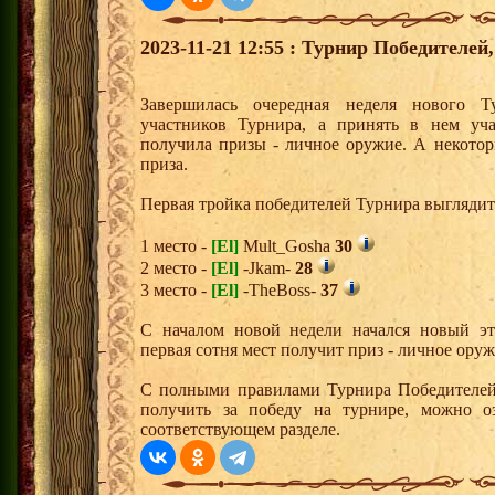
2023-11-21 12:55 : Турнир Победителе
Завершилась очередная неделя нового Т
участников Турнира, а принять в нем уч
получила призы - личное оружие. А некото
приза.
Первая тройка победителей Турнира выгляди
1 место -
[El]
Mult_Gosha
30
2 место -
[El]
-Jkam-
28
3 место -
[El]
-TheBoss-
37
С началом новой недели начался новый эта
первая сотня мест получит приз - личное ору
С полными правилами Турнира Победителей,
получить за победу на турнире, можно о
соответствующем разделе.