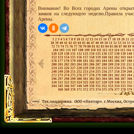
Внимание! Во Всех городах Арены открыт
замков на следующую неделю.Правила учас
Арены.
1
2
3
4
5
6
7
8
9
10
11
12
13
14
15
16
17
18
19
20
21
2
38
39
40
41
42
43
44
45
46
47
48
49
50
51
52
53
54
55
5
72
73
74
75
76
77
78
79
80
81
82
83
84
85
86
87
88
89
104
105
106
107
108
109
110
111
112
113
114
115
116
128
129
130
131
132
133
134
135
136
137
138
139
140
152
153
154
155
156
157
158
159
160
161
162
163
164
176
177
178
179
180
181
182
183
184
185
186
187
188
200
201
202
203
204
205
206
207
208
209
210
211
212
224
225
226
227
228
229
230
231
232
233
234
235
236
248
249
250
251
252
253
254
255
256
257
258
259
260
272
273
274
275
276
277
278
279
280
281
282
283
284
296
297
298
299
300
301
302
303
304
305
306
307
308
320
321
322
323
324
325
326
327
328
329
330
331
332
344
345
346
347
348
349
350
351
352
353
354
355
356
368
369
370
371
372
373
374
375
376
377
378
379