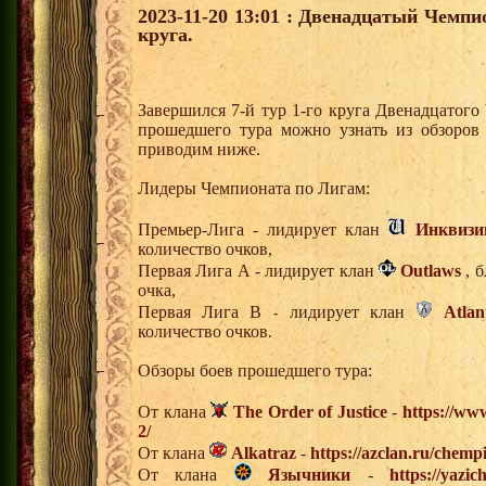
2023-11-20 13:01 : Двенадцатый Чемпи
круга.
Завершился 7-й тур 1-го круга Двенадцатог
прошедшего тура можно узнать из обзоров
приводим ниже.
Лидеры Чемпионата по Лигам:
Премьер-Лига - лидирует клан
Инквизи
количество очков,
Первая Лига А - лидирует клан
Outlaws
, б
очка,
Первая Лига В - лидирует клан
Atlan
количество очков.
Обзоры боев прошедшего тура:
От клана
The Order of Justice
-
https://www
2/
От клана
Alkatraz
-
https://azclan.ru/chemp
От клана
Язычники
-
https://yazi