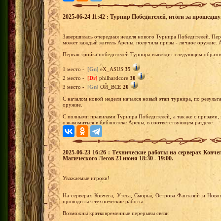
2025-06-24 11:42 : Турнир Победителей, итоги за прошедш
Завершилась очередная неделя нового Турнира Победителей. Перв
может каждый житель Арены, получила призы - личное оружие. 
Первая тройка победителей Турнира выглядит следующим образо
1 место -
[Gn]
eX_ASUS
35
2 место -
[Dr]
philhardcore
30
3 место -
[Gn]
ОЙ_ВСЕ
20
С началом новой недели начался новый этап турнира, по результа
оружие.
С полными правилами Турнира Победителей, а так же с призами,
ознакомиться в библиотеке Арены, в соответствующем разделе.
2025-06-23 16:26 : Технические работы на серверах Ковч
Магического Лесов 23 июня 18:30 - 19:00.
Уважаемые игроки!
На серверах Ковчега, Утеса, Сморья, Острова Фантазий и Нов
проводиться технические работы.
Возможны кратковременные перерывы связи