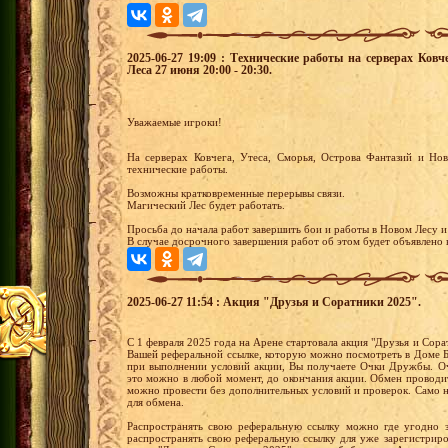
2025-06-27 19:09 : Технические работы на серверах Ков
Леса 27 июня 20:00 - 20:30.
Уважаемые игроки!
На серверах Ковчега, Утеса, Сморья, Острова Фантазий и Но
технические работы.
Возможны кратковременные перерывы связи.
Магический Лес будет работать.
Просьба до начала работ завершить бои и работы в Новом Лесу и
В случае досрочного завершения работ об этом будет объявлено в
2025-06-27 11:54 : Акция "Друзья и Соратники 2025".
С 1 февраля 2025 года на Арене стартовала акция "Друзья и Сорат
Вашей реферальной ссылке, которую можно посмотреть в Доме Б
при выполнении условий акции, Вы получаете Очки Дружбы. О
это можно в любой момент, до окончания акции. Обмен проводит
можно провести без дополнительных условий и проверок. Само 
для обмена.
Распространять свою реферальную ссылку можно где угодно 
распространять свою реферальную ссылку для уже зарегистрир