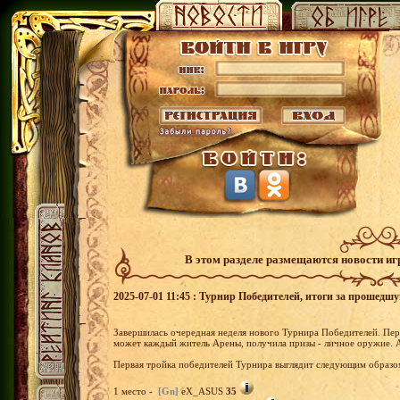
В этом разделе размещаются новости и
2025-07-01 11:45 : Турнир Победителей, итоги за прошедш
Завершилась очередная неделя нового Турнира Победителей. Перв
может каждый житель Арены, получила призы - личное оружие. 
Первая тройка победителей Турнира выглядит следующим образо
1 место -
[Gn]
eX_ASUS
35