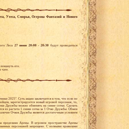
чега, Утеса, Сморья, Острова Фантазий и Нового
вого Леса
27 июня 20:00 - 20:30
будут проводиться
 покинуть его.
 чате.
ники 2025". Суть акции заключается в том, что если по
ойцов, зарегистрируется новый игровой персонаж, то,
чки Дружбы можно обменять на синие сотки. Сделать
ся из расчета 1 синяя сотка за 1 Очко Дружбы. Обмен
наличие Очков Дружбы является достаточным условием
за пределами Арены. В игровом пространстве Арены
ованных персонажей запрещено. С полными правилами