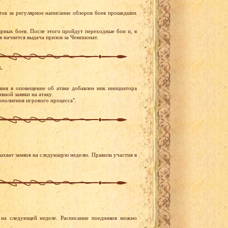
ток за регулярное написание обзоров боев прошедших
ярных боев. После этого пройдут переходные бои и, в
я начнется выдача призов за Чемпионат.
.
вня в оповещение об атаке добавлен ник инициатора
вной заявки на атаку.
ополнения игрового процесса".
ахват замков на следующую неделю. Правила участия в
на следующей неделе. Расписание поединков можно