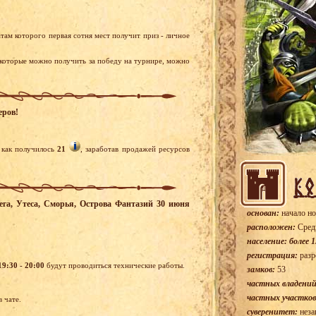
там которого первая сотня мест получит приз - личное
 которые можно получить за победу на турнире, можно
еров!
как получилось
21
, заработав продажей ресурсов
чега, Утеса, Сморья, Острова Фантазий 30 июня
основан:
начало но
расположен:
Сред
население: более 1
регистрация:
разр
9:30 - 20:00
будут проводиться технические работы.
замков:
53
частных владений
частных участков
 чате.
суверенитет:
неза