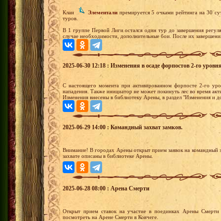
Клан
Элементали
премируется 5 очками рейтинга на 30 су
туров.
В 1 группе Первой Лиги остался один тур до завершения регул
случае необходимости, дополнительные бои. После их завершени
2025-06-30 12:18 : Изменения в осаде форпостов 2-го уровня
С настоящего момента при активированном форпосте 2-го уро
нападения. Также инициатор не может покинуть лес во время акти
Изменения внесены в библиотеку Арены, в раздел "Изменения и д
2025-06-29 14:00 : Командный захват замков.
Внимание! В городах Арены открыт прием заявок на командный з
захвате описаны в библиотеке Арены.
2025-06-28 08:00 : Арена Смерти
Открыт прием ставок на участие в поединках Арены Смерти 
посмотреть на Арене Смерти в Ковчеге.