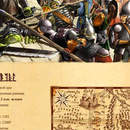
вой эры
иземная равнина
.3 млн. человек
ешена
:
1181
:
12009
висим