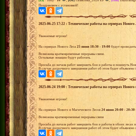
[El]
*Tony*
18
,
[Or]
Галактика_2026
13
,
[Hm]
Dazdranag
Поздравляем с установкой!
2025-06-25 17:22 : Технические работы на серверах Нового Л
Уважаемые игроки!
На серверах Нового Леса
25 июня 18:30 - 19:00
будут проводить
Возможны кратковременные перерывы связи.
Остальные локации будут работать.
Просьба до начала работ завершить бои и работы и покинуть Нов
В случае досрочного завершения работ об этом будет объявлено 
2025-06-24 19:00 : Технические работы на серверах Нового 
Уважаемые игроки!
На серверах Нового и Магического Лесов
24 июня 20:00 - 20:30
Возможны кратковременные перерывы связи
Просьба до начала работ завершить бои и работы в обоих лесах 
В случае досрочного завершения работ об этом будет объявлено в