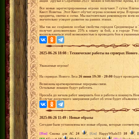
акции "Друзья и Соратники 2025" можно в библиотеке Арены, в 
Все новые зарегистрированные игроки получают 7 суток Плати
Квест Новичка. Этот Квест обучит игрока основам игры. В проц
предметы, свитки и сотки. Мы настоятельно рекомендуем всем 
значительно ускорит развитие на ранних этапах.
Мы так же сохранили особые свойства городов Среднеморье и 
получит дополнительно 25% к опыту за бой, а в городе Уте
воспользоваться этой возможностью и проводить бои в указанных
2025-06-26 18:08 : Технические работы на серверах Нового Л
Уважаемые игроки!
На серверах Нового Леса
26 июня 19:30 - 20:00
будут проводить
Возможны кратковременные перерывы связи.
Остальные локации будут работать.
Просьба до начала работ завершить бои и работы и покинуть Нов
В случае досрочного завершения работ об этом будет объявлено 
2025-06-26 11:49 : Новые образы
Сегодня были установлены все новые образы, которые соответств
[Hm]
Смазка для АС
24
,
[Gn]
HappyWhale33
10
,