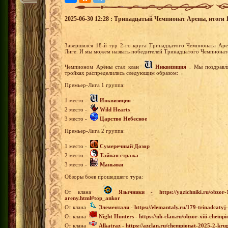
2025-06-30 12:28 : Тринадцатый Чемпионат Арены, итоги 18
Завершился 18-й тур 2-го круга Тринадцатого Чемпионата Аре
Лиге. И мы можем назвать победителей Тринадцатого Чемпиона
Чемпионом Арены стал клан
Инквизиция
. Мы поздравл
тройках распределились следующим образом:
Премьер-Лига 1 группа:
1 место -
Инквизиция
2 место -
Wild Hearts
3 место -
Царство Небесное
Премьер-Лига 2 группа:
1 место -
Сумеречный Дозор
2 место -
Тайная стража
3 место -
Маньяки
Обзоры боев прошедшего тура:
От клана
Язычники
-
https://yazichniki.ru/obzo
areny.html#top_ankor
От клана
Элементали
-
https://elemantaly.ru/179-trinadcaty
От клана
Night Hunters
-
https://nh-clan.ru/obzor-xiii-chemp
От клана
Alkatraz
-
https://azclan.ru/chempionat-2025-2-krug