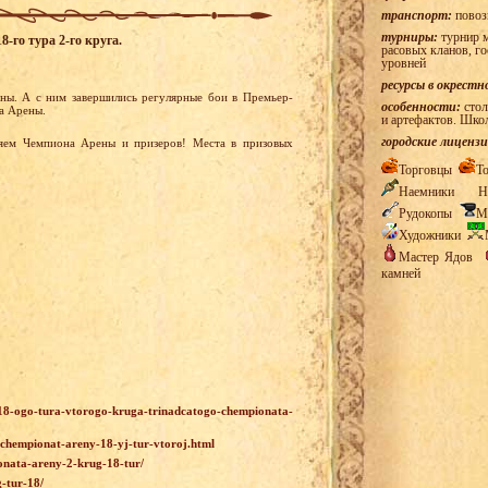
транспорт:
повоз
турниры:
турнир м
-го тура 2-го круга.
расовых кланов, г
уровней
ресурсы в окрестн
ны. А с ним завершились регулярные бои в Премьер-
особенности:
стол
та Арены.
и артефактов. Шко
городские лицензи
яем Чемпиона Арены и призеров! Места в призовых
Торговцы
Т
Наемники
Н
Рудокопы
М
Художники
Мастер Ядов
камней
r-18-ogo-tura-vtorogo-kruga-trinadcatogo-chempionata-
j-chempionat-areny-18-yj-tur-vtoroj.html
ionata-areny-2-krug-18-tur/
-tur-18/