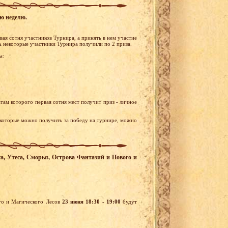
ую неделю.
ая сотня участников Турнира, а принять в нем участие
А некоторые участники Турнира получили по 2 приза.
м:
там которого первая сотня мест получит приз - личное
 которые можно получить за победу на турнире, можно
ега, Утеса, Сморья, Острова Фантазий и Нового и
ого и Магического Лесов
23 июня 18:30 - 19:00
будут