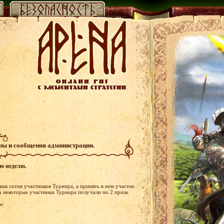
гры и сообщения администрации.
ую неделю.
ая сотня участников Турнира, а принять в нем участие
А некоторые участники Турнира получили по 2 приза.
м: