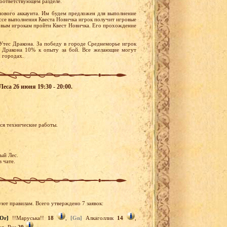
соответствующем разделе.
нового аккаунта. Им будем предложен для выполнение
ессе выполнения Квеста Новичка игрок получит игровые
новым игрокам пройти Квест Новичка. Его прохождение
Утес Дракона. За победу в городе Среднеморье игрок
с Дракона 10% к опыту за бой. Все желающие могут
 городах.
еса 26 июня 19:30 - 20:00.
ся технические работы.
ый Лес.
в чате.
уют правилам. Всего утверждено 7 заявок:
[Or]
!!Маруська!!
18
,
[Gn]
Алкаголлик
14
,