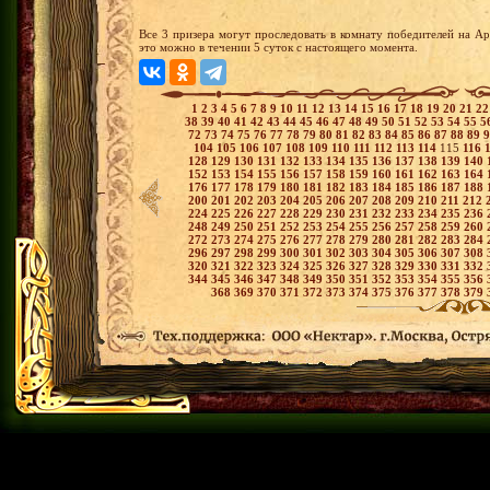
Все 3 призера могут проследовать в комнату победителей на А
это можно в течении 5 суток с настоящего момента.
1
2
3
4
5
6
7
8
9
10
11
12
13
14
15
16
17
18
19
20
21
2
38
39
40
41
42
43
44
45
46
47
48
49
50
51
52
53
54
55
5
72
73
74
75
76
77
78
79
80
81
82
83
84
85
86
87
88
89
104
105
106
107
108
109
110
111
112
113
114
115
116
128
129
130
131
132
133
134
135
136
137
138
139
140
152
153
154
155
156
157
158
159
160
161
162
163
164
176
177
178
179
180
181
182
183
184
185
186
187
188
200
201
202
203
204
205
206
207
208
209
210
211
212
224
225
226
227
228
229
230
231
232
233
234
235
236
248
249
250
251
252
253
254
255
256
257
258
259
260
272
273
274
275
276
277
278
279
280
281
282
283
284
296
297
298
299
300
301
302
303
304
305
306
307
308
320
321
322
323
324
325
326
327
328
329
330
331
332
344
345
346
347
348
349
350
351
352
353
354
355
356
368
369
370
371
372
373
374
375
376
377
378
379