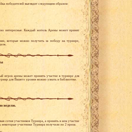
ойка победителей выглядит следующим образом:
чно интересные. Каждый житель Арены может принят
ами, которые можно получить за победу на турнире,
деле.
ры
ый игрок арены может принять участие в турнире для
турнир для Вашего уровня можно узнать в библиотеке.
ую неделю.
ая сотня участников Турнира, а принять в нем участие
 некоторые участники Турнира получили по 2 приза.
м: