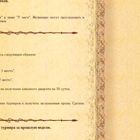
тков.
е" в лавке "У мага". Желающие могут проследовать в
тков.
ись следующим образом:
 1 место",
2 место",
на получение алмазного аккаунта на 30 суток,
рене турниров и получить заслуженные призы. Сделать
го турнира за прошлую неделю.