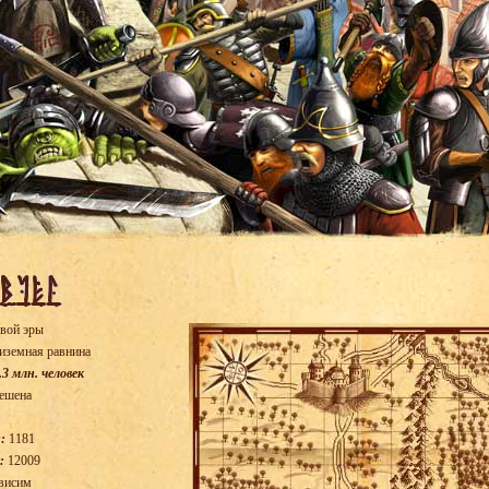
вой эры
иземная равнина
.3 млн. человек
ешена
:
1181
:
12009
висим