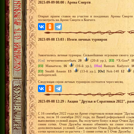
2023-09-09 08:00 : Арена Смерти
Открыт прием ставок на участие в поединках Арены Смерти 
посмотреть на Арене Смерти в Ковчеге.
2023-09-08 13:03 : Итоги личных турниров
Закончились личные турниры. Сильнейшими игроками своего уро
[Gn]
точегонеможетбыть
20
(20-й ур.),
[El]
*X-Gon*
1
[El]
Маньячело
16
(16-й ур.),
[Hm]
Ramzan Kadyrov
1
[El]
Stealth Assasin
13
(13-й ур.),
[Or]
Nok-148
12
(
победителей.
Следующая серия личных турниров состоится через месяц.
2023-09-08 12:29 : Акция "Друзья и Соратники 2022", раз
С 16 сентября 2022 года на Арене стартовала новая акция "Друзья
если, после 16 сентября 2022 года, по Вашей реферальной ссыл
выполнении условий акции, Вы получаете бонус в виде Очков 
синие сотки. Очки Дружбы можно обменять на синие сотки
дополнительных условий. Само наличие Очков Дружбы является
сотки происходит из расчета - 1 синяя сотки за 1 Очко Дружбы.