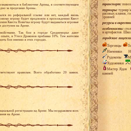
транспорт:
повоз
ознакомиться в библиотеке Арены, в соответствующем
одно за пределами Арены.
турниры:
турнир м
расовых кланов, г
вался по реферальной ссылке или нет, каждый вновь
уровней
 Новому игроку будет предложен к прохождению Квест
ения Квеста Новичка игроку будут выдаваться игровые
ресурсы в окрестн
е доступен на Арене.
особенности:
стол
и артефактов. Шко
войствами. Так бои в городе Среднеморье дают
 опыте, в Утесе Драконов прибавка 10%. Тем жителям
городские лицензи
дить бои именно в этих городах.
Торговцы
Т
Наемники
Н
Рудокопы
М
Художники
Мастер Ядов
ветствуют правилам. Всего обработано 20 заявок.
камней
ициальной регистрации на Арене. Мы поздравляем всех
ания на Арене.