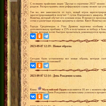
С полными правилами акции "Друзья и соратники 2022" можно 
разделе. Распространять свою реферальную ссылку можно где уг
Так же, вне зависимости от того, новый игрок зарегистриро
зарегистрировавшийся получит 7 суток Платинового аккаунта.
Новичка, который обучит его основам игры. В процессе прохожд
сотки и различные игровые предметы и свитки. Квест Новичка уж
Города Среднеморье и Утес Дракона наделены особыми с
дополнительную прибавку в 25% в получаемом за победу в бою
Арены, которые хотят быстрее прокачаться, рекомендуется прово
2023-09-07 12:19 : Новые образы.
Сегодня были установлены все новые образы, которые соот
Поздравляем с установкой!
2023-09-07 12:14 : День Рождения клана.
Клану
Мальтийский Орден
исполняется 18 лет с момента оф
членов клана с Днем Рождения и желаем клану успехов и процвет