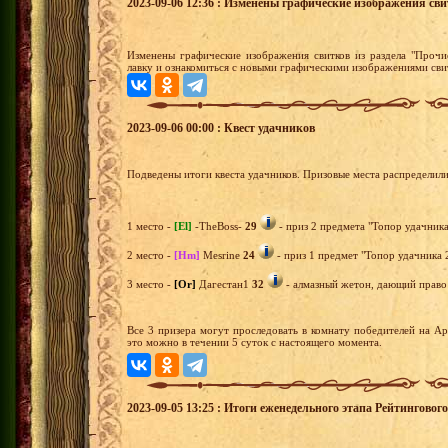
2023-09-06 12:36 : Изменены графические изображения сви
Изменены графические изображения свитков из раздела "Прочи
лавку и ознакомиться с новыми графическими изображениями сви
2023-09-06 00:00 : Квест удачников
Подведены итоги квеста удачников. Призовые места распределил
1 место -
[El]
-TheBoss-
29
- приз 2 предмета "Топор удачника
2 место -
[Hm]
Mesrine
24
- приз 1 предмет "Топор удачника 
3 место -
[Or]
Дагестан1
32
- алмазный жетон, дающий право 
Все 3 призера могут проследовать в комнату победителей на А
это можно в течении 5 суток с настоящего момента.
2023-09-05 13:25 : Итоги еженедельного этапа Рейтингово