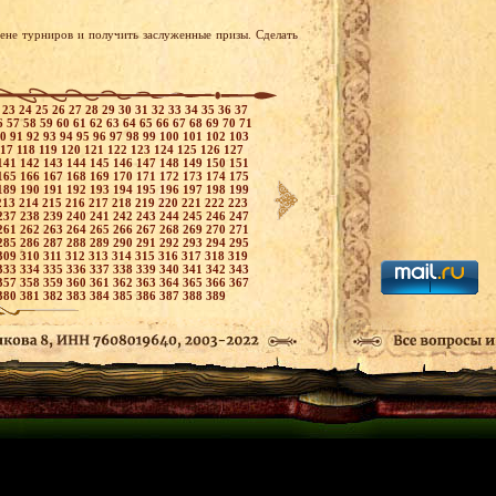
рене турниров и получить заслуженные призы. Сделать
2
23
24
25
26
27
28
29
30
31
32
33
34
35
36
37
6
57
58
59
60
61
62
63
64
65
66
67
68
69
70
71
90
91
92
93
94
95
96
97
98
99
100
101
102
103
117
118
119
120
121
122
123
124
125
126
127
141
142
143
144
145
146
147
148
149
150
151
165
166
167
168
169
170
171
172
173
174
175
189
190
191
192
193
194
195
196
197
198
199
213
214
215
216
217
218
219
220
221
222
223
237
238
239
240
241
242
243
244
245
246
247
261
262
263
264
265
266
267
268
269
270
271
285
286
287
288
289
290
291
292
293
294
295
309
310
311
312
313
314
315
316
317
318
319
333
334
335
336
337
338
339
340
341
342
343
357
358
359
360
361
362
363
364
365
366
367
380
381
382
383
384
385
386
387
388
389