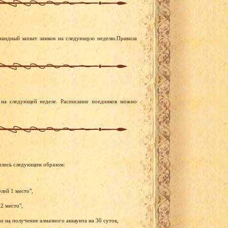
мандный захват замков на следующую неделю.Правила
на следующей неделе. Расписание поединков можно
ились следующим образом:
лей 1 место",
2 место",
 на получение алмазного аккаунта на 30 суток,