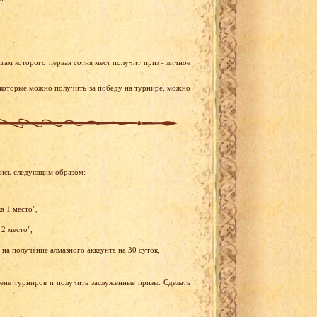
там которого первая сотня мест получит приз - личное
 которые можно получить за победу на турнире, можно
лись следующим образом:
а 1 место",
2 место",
на получение алмазного аккаунта на 30 суток,
рене турниров и получить заслуженные призы. Сделать