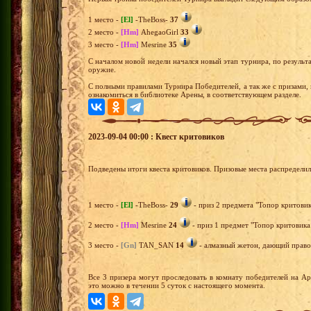
1 место -
[El]
-TheBoss-
37
2 место -
[Hm]
AhegaoGirl
33
3 место -
[Hm]
Mesrine
35
С началом новой недели начался новый этап турнира, по результа
оружие.
С полными правилами Турнира Победителей, а так же с призами,
ознакомиться в библиотеке Арены, в соответствующем разделе.
2023-09-04 00:00 : Квест критовиков
Подведены итоги квеста критовиков. Призовые места распредели
1 место -
[El]
-TheBoss-
29
- приз 2 предмета "Топор критовик
2 место -
[Hm]
Mesrine
24
- приз 1 предмет "Топор критовика 
3 место -
[Gn]
TAN_SAN
14
- алмазный жетон, дающий право 
Все 3 призера могут проследовать в комнату победителей на А
это можно в течении 5 суток с настоящего момента.