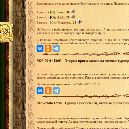
Завершилась очередная неделя Рейтингового турнира. Первая тр
1 место -
[El]
Tamas.
36
2 место -
[Or]
d.jeka
26
3 место -
[Gn]
Мститель-
24
Победить в рейтинговом турнире не сложно. А призы достато
участие в Рейтинговом турнире и выиграть приз.
С полными правилами Рейтингового турнира, а так же с приз
можно ознакомиться в библиотеке Арены, в соответствующем раз
2023-09-04 13:03 : Открыт прием заявок на личные турни
Во всех городах открыт прием заявок на личные турниры, кажд
своего уровня на арене турниров. Город, в котором проводится 
Прием заявок оканчивается 07-09-2023 12:58
2023-09-04 12:50 : Турнир Победителей, итоги за прошедш
Завершилась очередная неделя нового Турнира Победителей. Перв
может каждый житель Арены, получила призы - личное оружие. А
Первая тройка победителей Турнира выглядит следующим образо