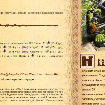
на следующей неделе. Расписание поединков можно
вня в этом месяце стали
[El]
Tamas.
23
(21-й ур.),
8
(18-й ур.),
[Hm]
KalipsO.
17
(17-й ур.),
6
(15-й ур.),
[Hm]
Kabasya
14
(14-й ур.),
12-й ур.),
[El]
Наюта
5
(5-й ур.). Поздравляем
основан:
начало но
расположен:
Сред
ный опыт в разных городах.
население: более 1
регистрация:
разр
 и соратники 2022". Суть акции заключается в том, что
замков:
53
ке зарегистрировался новый игровой персонаж, то при
частных владений
Дружбы. В дальнейшем Очки Дружбы можно обменять на
 до момента окончания акции в любой момент, без
частных участков
 достаточным основанием для обмена. Обмен на синие
суверенитет:
неза