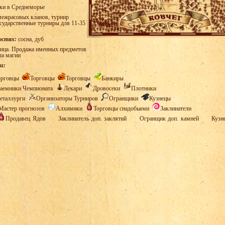
ки в Среднеморье
ежрасовых кланов, турнир
осударственные турниры для 11-35
остях:
сосна, дуб
ица. Продажа именных предметов
ла магии
и:
орговцы
Торговцы
Торговцы
Банкиры
аемники Чемпионата
Лекари
Дровосеки
Плотники
еталлурги
Организаторы Турниров
Огранщики
Кузнецы
Мастер прогнозов
Алхимики
Торговцы снадобьями
Заклинатели
Продавец Ядов
Заклинатель доп. заклятий
Огранщик доп. камней
Кузн