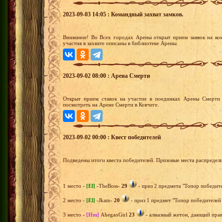
2023-09-03 14:05 : Командный захват замков.
Внимание! Во Всех городах Арены открыт прием заявок на ко
участия в захвате описаны в библиотеке Арены.
2023-09-02 08:00 : Арена Смерти
Открыт прием ставок на участие в поединках Арены Смерти 
посмотреть на Арене Смерти в Ковчеге.
2023-09-02 00:00 : Квест победителей
Подведены итоги квеста победителей. Призовые места распредел
1 место -
[El]
-TheBoss-
29
- приз 2 предмета "Топор победите
2 место -
[El]
-Jkam-
20
- приз 1 предмет "Топор победителей 
3 место -
[Hm]
AhegaoGirl
23
- алмазный жетон, дающий право