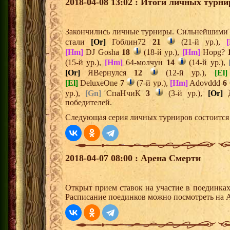
2018-04-08 13:02 : Итоги личных турни
Закончились личные турниры. Сильнейшими и
стали
[Or]
Гоблин72
21
(21-й ур.),
[Hm]
DJ Gosha
18
(18-й ур.),
[Hm]
Hopg?
(15-й ур.),
[Hm]
64-молчун
14
(14-й ур.),
[Or]
ЯВернулся
12
(12-й ур.),
[El]
[El]
DeluxeOne
7
(7-й ур.),
[Hm]
Adovddd
6
ур.),
[Gn]
СпаНчиК
3
(3-й ур.),
[Or]
Д
победителей.
Следующая серия личных турниров состоится 
2018-04-07 08:00 : Арена Смерти
Открыт прием ставок на участие в поединка
Расписание поединков можно посмотреть на А