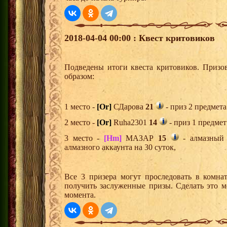
2018-04-04 00:00 : Квест критовиков
Подведены итоги квеста критовиков. Призо
образом:
1 место -
[Or]
СДарова
21
- приз 2 предмета
2 место -
[Or]
Ruha2301
14
- приз 1 предмет
3 место -
[Hm]
МАЗАР
15
- алмазный 
алмазного аккаунта на 30 суток,
Все 3 призера могут проследовать в комна
получить заслуженные призы. Сделать это м
момента.