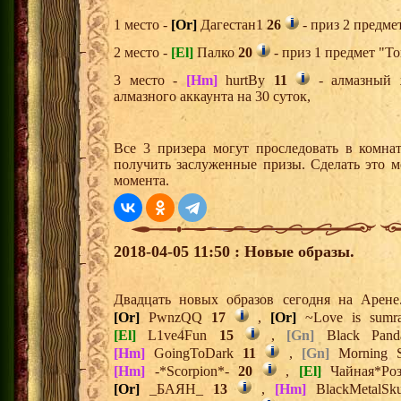
1 место -
[Or]
Дагестан1
26
- приз 2 предме
2 место -
[El]
Палко
20
- приз 1 предмет "То
3 место -
[Hm]
hurtBy
11
- алмазный 
алмазного аккаунта на 30 суток,
Все 3 призера могут проследовать в комна
получить заслуженные призы. Сделать это м
момента.
2018-04-05 11:50 : Новые образы.
Двадцать новых образов сегодня на Арен
[Or]
PwnzQQ
17
,
[Or]
~Love is sum
[El]
L1ve4Fun
15
,
[Gn]
Black Pan
[Hm]
GoingToDark
11
,
[Gn]
Morning 
[Hm]
-*Scorpion*-
20
,
[El]
Чайная*Ро
[Or]
_БАЯН_
13
,
[Hm]
BlackMetalSk