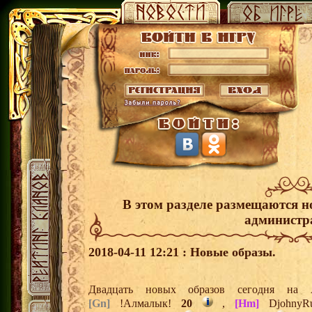
В этом разделе размещаются н
администр
2018-04-11 12:21 : Новые образы.
Двадцать новых образов сегодня н
[Gn]
!Алмалык!
20
,
[Hm]
Djohny