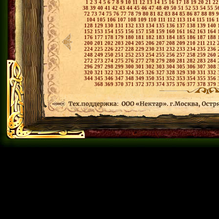
1
2
3
4
5
6
7
8
9
10
11
12
13
14
15
16
17
18
19
20
21
2
38
39
40
41
42
43
44
45
46
47
48
49
50
51
52
53
54
55
5
72
73
74
75
76
77
78
79
80
81
82
83
84
85
86
87
88
89
104
105
106
107
108
109
110
111
112
113
114
115
116
128
129
130
131
132
133
134
135
136
137
138
139
140
152
153
154
155
156
157
158
159
160
161
162
163
164
176
177
178
179
180
181
182
183
184
185
186
187
188
200
201
202
203
204
205
206
207
208
209
210
211
212
224
225
226
227
228
229
230
231
232
233
234
235
236
248
249
250
251
252
253
254
255
256
257
258
259
260
272
273
274
275
276
277
278
279
280
281
282
283
284
296
297
298
299
300
301
302
303
304
305
306
307
308
320
321
322
323
324
325
326
327
328
329
330
331
332
344
345
346
347
348
349
350
351
352
353
354
355
356
368
369
370
371
372
373
374
375
376
377
378
379