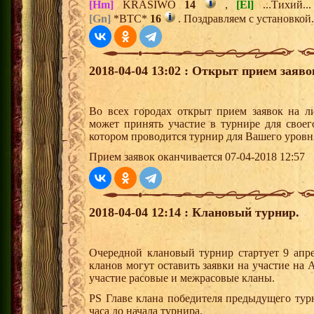
[Hm]
KRASIWO
14
,
[El]
...Тихий..
[Gn]
*BTC*
16
. Поздравляем с установкой.
2018-04-04 13:02 : Открыт прием заяв
Во всех городах открыт прием заявок на 
может принять участие в турнире для своег
котором проводится турнир для Вашего уровн
Прием заявок оканчивается 07-04-2018 12:57
2018-04-04 12:14 : Клановый турнир.
Очередной клановый турнир стартует 9 апр
кланов могут оставить заявки на участие на
участие расовые и межрасовые кланы.
PS Главе клана победителя предыдущего тур
часа до начала турнира.