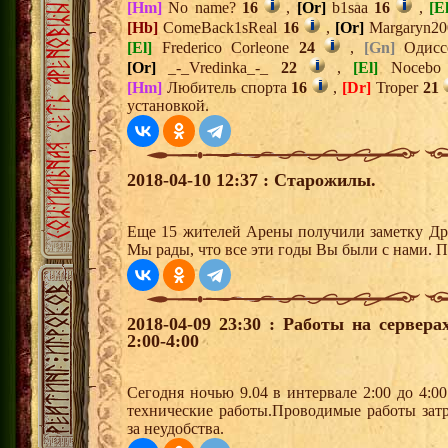
[Hm]
No name?
16
,
[Or]
b1saa
16
,
[El
[Hb]
ComeBack1sReal
16
,
[Or]
Margaryn2
[El]
Frederico Corleone
24
,
[Gn]
Одис
[Or]
_-_Vredinka_-_
22
,
[El]
Noceb
[Hm]
Любитель спорта
16
,
[Dr]
Troper
21
установкой.
2018-04-10 12:37 : Старожилы.
Еще 15 жителей Арены получили заметку Дре
Мы рады, что все эти годы Вы были с нами. П
2018-04-09 23:30 : Работы на сервер
2:00-4:00
Сегодня ночью 9.04 в интервале 2:00 до 4:0
технические работы.Проводимые работы зат
за неудобства.