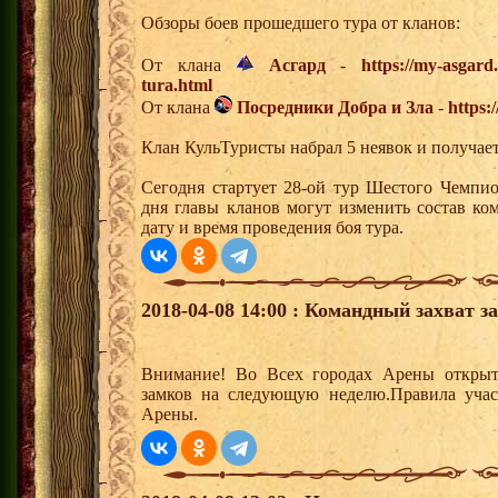
Обзоры боев прошедшего тура от кланов:
От клана
Асгард
-
https://my-asgar
tura.html
От клана
Посредники Добра и Зла
-
https:
Клан КульТуристы набрал 5 неявок и получае
Сегодня стартует 28-ой тур Шестого Чемпи
дня главы кланов могут изменить состав к
дату и время проведения боя тура.
2018-04-08 14:00 : Командный захват з
Внимание! Во Всех городах Арены открыт
замков на следующую неделю.Правила учас
Арены.