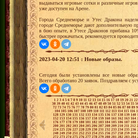
выдаваться игровые сотки и различные игро
уже доступен на Арене.
Города Среднеморье и Утес Дракона надел
городе Среднеморье дают дополнительную пр
в бою опыте, в Утесе Драконов прибавка 10
быстрее прокачаться, рекомендуется проводит
2023-04-20 12:51 : Новые образы.
Сегодня были установлены все новые образ
Всего обработано 20 заявок. Поздравляем с ус
1
2
3
4
5
6
7
8
9
10
11
12
13
14
15
16
17
18
19
20
21
2
38
39
40
41
42
43
44
45
46
47
48
49
50
51
52
53
54
55
5
72
73
74
75
76
77
78
79
80
81
82
83
84
85
86
87
88
89
104
105
106
107
108
109
110
111
112
113
114
115
116
128
129
130
131
132
133
134
135
136
137
138
139
140
152
153
154
155
156
157
158
159
160
161
162
163
164
176
177
178
179
180
181
182
183
184
185
186
187
188
200
201
202
203
204
205
206
207
208
209
210
211
212
224
225
226
227
228
229
230
231
232
233
234
235
236
248
249
250
251
252
253
254
255
256
257
258
259
260
272
273
274
275
276
277
278
279
280
281
282
283
284