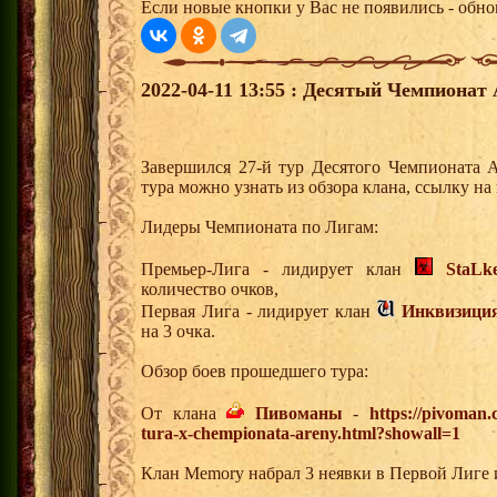
Если новые кнопки у Вас не появились - обно
2022-04-11 13:55 : Десятый Чемпионат 
Завершился 27-й тур Десятого Чемпионата 
тура можно узнать из обзора клана, ссылку н
Лидеры Чемпионата по Лигам:
Премьер-Лига - лидирует клан
StaLk
количество очков,
Первая Лига - лидирует клан
Инквизици
на 3 очка.
Обзор боев прошедшего тура:
От клана
Пивоманы
-
https://pivoman
tura-x-chempionata-areny.html?showall=1
Клан Memory набрал 3 неявки в Первой Лиге 