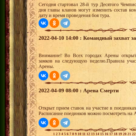
Сегодня стартовал 28-й тур Десятого Чемпи
дня главы кланов могут изменить состав к
дату и время проведения боя тура.
2022-04-10 14:00 : Командный захват з
Внимание! Во Всех городах Арены открыт
замков на следующую неделю.Правила учас
Арены.
2022-04-09 08:00 : Арена Смерти
Открыт прием ставок на участие в поединка
Расписание поединков можно посмотреть на А
1
2
3
4
5
6
7
8
9
10
11
12
13
14
15
16
17
18
19
20
21
2