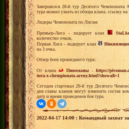
Завершился 28-й тур Десятого Чемпионата 
тура можно узнать из обзора клана, ссылку н
Лидеры Чемпионата по Лигам:
Премьер-Лига - лидирует клан
StaLk
количество очков,
Первая Лига - лидирует клан
Инквизици
на 3 очка.
Обзор боев прошедшего тура:
От клана
Пивоманы
-
https://pivoman
tura-x-chempionata-areny.html?showall=1
Сегодня стартовал 29-й тур Десятого Чемпи
дня главы кланов могут изменить состав к
дату и время проведения боя тура.
2022-04-17 14:00 : Командный захват з