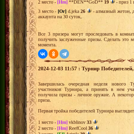
2 место -
[Hm]
**DEN**GoD**
19
- приз 1
3 место -
[Or]
d.jeka
26
- алмазный жетон, 
аккаунта на 30 суток,
Все 3 призера могут проследовать в комна
получить заслуженные призы. Сделать это м
момента.
2024-12-03 11:57 : Турнир Победителе
Завершилась очередная неделя нового Т
участников Турнира, а принять в нем уч
получила призы - личное оружие. А некото
приза.
Первая тройка победителей Турнира выгляди
1 место -
[Hm]
vkblinov
33
2 место -
[Hm]
ReefCool
36