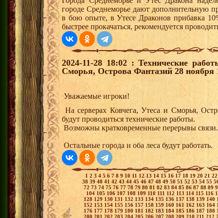
Города Среднеморье и Утес Дракона надел
городе Среднеморье дают дополнительную пр
в бою опыте, в Утесе Драконов прибавка 10
быстрее прокачаться, рекомендуется проводит
2024-11-28 18:02 : Технические рабо
Сморья, Острова Фантазий 28 ноября 19
Уважаемые игроки!
На серверах Ковчега, Утеса и Сморья, Остр
будут проводиться технические работы.
Возможны кратковременные перерывы связи.
Остальные города и оба леса будут работать
1
2
3
4
5
6
7
8
9
10
11
12
13
14
15
16
17
18
19
20
21
2
38
39
40
41
42
43
44
45
46
47
48
49
50
51
52
53
54
55
5
72
73
74
75
76
77
78
79
80
81
82
83
84
85
86
87
88
89
104
105
106
107
108
109
110
111
112
113
114
115
116
128
129
130
131
132
133
134
135
136
137
138
139
140
152
153
154
155
156
157
158
159
160
161
162
163
164
176
177
178
179
180
181
182
183
184
185
186
187
188
200
201
202
203
204
205
206
207
208
209
210
211
212