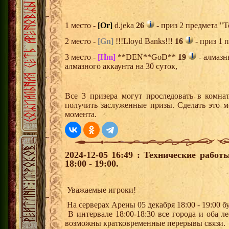
1 место -
[Or]
d.jeka
26
- приз 2 предмета "Т
2 место -
[Gn]
!!!Lloyd Banks!!!
16
- приз 1 
3 место -
[Hm]
**DEN**GoD**
19
- алмазн
алмазного аккаунта на 30 суток,
Все 3 призера могут проследовать в комна
получить заслуженные призы. Сделать это м
момента.
2024-12-05 16:49 : Технические рабо
18:00 - 19:00.
Уважаемые игроки!
На серверах Арены 05 декабря 18:00 - 19:00 
В интервале 18:00-18:30 все города и оба лес
возможны кратковременные перерывы связи.