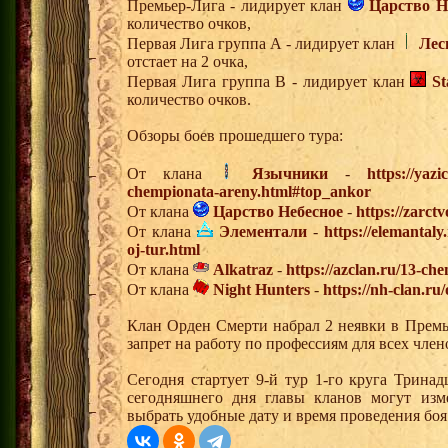
Премьер-Лига - лидирует клан
Царство Н
количество очков,
Первая Лига группа А - лидирует клан
Лес
отстает на 2 очка,
Первая Лига группа В - лидирует клан
S
количество очков.
Обзоры боев прошедшего тура:
От клана
Язычники
-
https://yazi
chempionata-areny.html#top_ankor
От клана
Царство Небесное
-
https://zarct
От клана
Элементали
-
https://elemantal
oj-tur.html
От клана
Alkatraz
-
https://azclan.ru/13-ch
От клана
Night Hunters
-
https://nh-clan.ru
Клан Орден Смерти набрал 2 неявки в Премь
запрет на работу по профессиям для всех член
Сегодня стартует 9-й тур 1-го круга Трина
сегодняшнего дня главы кланов могут изм
выбрать удобные дату и время проведения боя