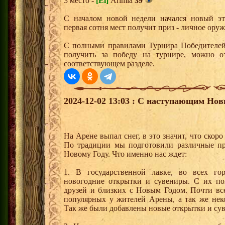
3 место -
[El]
Arimla
39
С началом новой недели начался новый эта
первая сотня мест получит приз - личное ору
С полными правилами Турнира Победителей,
получить за победу на турнире, можно о
соответствующем разделе.
2024-12-02 13:03 : С наступающим Но
На Арене выпал снег, в это значит, что ско
По традиции мы подготовили различные пр
Новому Году. Что именно нас ждет:
1. В государственной лавке, во всех го
новогодние открытки и сувениры. С их п
друзей и близких с Новым Годом. Почти вс
популярных у жителей Арены, а так же нек
Так же были добавлены новые открытки и су