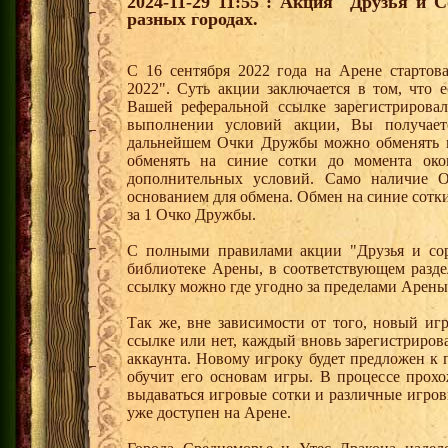
2024-11-29 11:55 : Акция "Друзья и 
разных городах.
С 16 сентября 2022 года на Арене стартов
2022". Суть акции заключается в том, что е
Вашей реферальной ссылке зарегистрирова
выполнении условий акции, Вы получае
дальнейшем Очки Дружбы можно обменять 
обменять на синие сотки до момента око
дополнительных условий. Само наличие О
основанием для обмена. Обмен на синие сотки 
за 1 Очко Дружбы.
С полными правилами акции "Друзья и сор
библиотеке Арены, в соответствующем разде
ссылку можно где угодно за пределами Арены
Так же, вне зависимости от того, новый иг
ссылке или нет, каждый вновь зарегистриро
аккаунта. Новому игроку будет предложен к
обучит его основам игры. В процессе прох
выдаваться игровые сотки и различные игро
уже доступен на Арене.