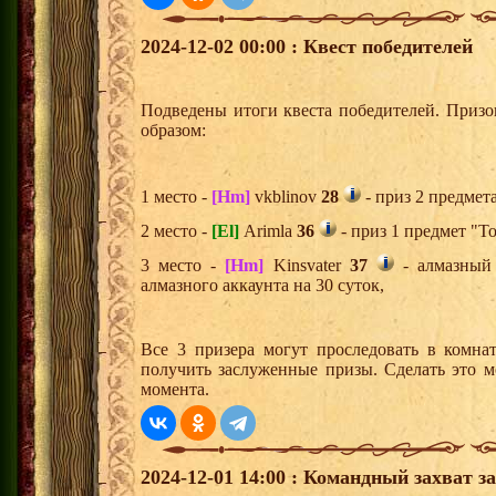
2024-12-02 00:00 : Квест победителей
Подведены итоги квеста победителей. Приз
образом:
1 место -
[Hm]
vkblinov
28
- приз 2 предмет
2 место -
[El]
Arimla
36
- приз 1 предмет "Т
3 место -
[Hm]
Kinsvater
37
- алмазный
алмазного аккаунта на 30 суток,
Все 3 призера могут проследовать в комна
получить заслуженные призы. Сделать это м
момента.
2024-12-01 14:00 : Командный захват з