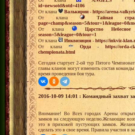
От клана
ANGELS
-
id=newsotd&otd=4106
От клана
Валькирии
-
https://arena-valkyr
От клана
Тайная стра
page=champ&season=5&tour=1&league=0&mo
От клана
Царство Небесное
season=5&league=0&tour=1
От клана
Инквизиция
-
https://inkviz-klan
От клана
Орда
-
https://orda-c
chempionata.html
Сегодня стартует 2-ой тур Пятого Чемпиона
главы кланов могут изменить состав команды
время проведения боя тура.
2016-10-09 14:01 : Командный захват з
Внимание! Во Всех городах Арены открыт
замков на следующую неделю.Желающие возгла
это в прихожей пустующих замков. Желающ
сделать это в свое время. Правила участия в 