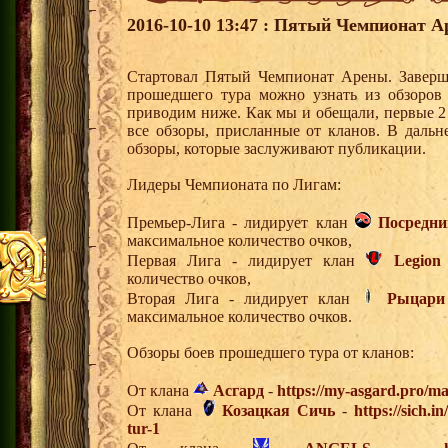
2016-10-10 13:47 : Пятый Чемпионат Ар
Стартовал Пятый Чемпионат Арены. Заверши
прошедшего тура можно узнать из обзоров
приводим ниже. Как мы и обещали, первые 2
все обзоры, присланные от кланов. В дальн
обзоры, которые заслуживают публикации.
Лидеры Чемпионата по Лигам:
Премьер-Лига - лидирует клан
Посредни
максимальное количество очков,
Первая Лига - лидирует клан
Legion
количество очков,
Вторая Лига - лидирует клан
Рыцари
максимальное количество очков.
Обзоры боев прошедшего тура от кланов:
От клана
Асгард
-
https://my-asgard.pro/m
От клана
Козацкая Сичь
-
https://sich.
tur-1