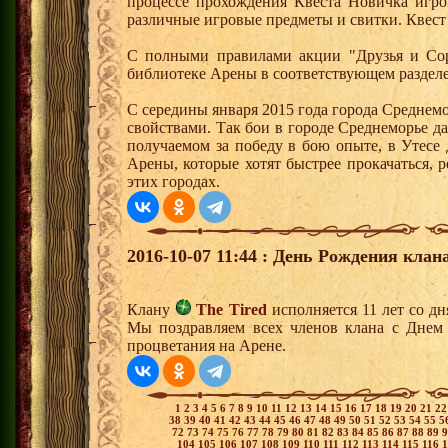
процессе прохождения Квеста Новичка игро
различные игровые предметы и свитки. Квест
С полными правилами акции "Друзья и Сор
библиотеке Арены в соответствующем разделе
С середины января 2015 года города Среднем
свойствами. Так бои в городе Среднеморье 
получаемом за победу в бою опыте, в Утесе
Арены, которые хотят быстрее прокачаться, 
этих городах.
2016-10-07 11:44 : День Рождения клана
Клану
The Tired
исполняется 11 лет со д
Мы поздравляем всех членов клана с Днем
процветания на Арене.
1
2
3
4
5
6
7
8
9
10
11
12
13
14
15
16
17
18
19
20
21
2
38
39
40
41
42
43
44
45
46
47
48
49
50
51
52
53
54
55
5
72
73
74
75
76
77
78
79
80
81
82
83
84
85
86
87
88
89
104
105
106
107
108
109
110
111
112
113
114
115
116