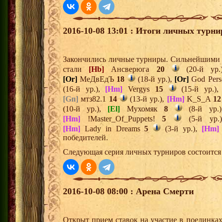
2016-10-08 13:01 : Итоги личных турни
Закончились личные турниры. Сильнейшими и
стали
[Hb]
Ансверюга
20
(20-й ур
[Or]
МеДвЕдЪ
18
(18-й ур.),
[Or]
God Pers
(16-й ур.),
[Hm]
Vergys
15
(15-й ур.)
[Gn]
мтз82.1
14
(13-й ур.),
[Hm]
K_S_A
12
(10-й ур.),
[El]
Мухомяк
8
(8-й ур.
[Hm]
!Master_Of_Puppets!
5
(5-й ур.
[Hm]
Lady in Dreams
5
(3-й ур.),
[Hm]
победителей.
Следующая серия личных турниров состоится 
2016-10-08 08:00 : Арена Смерти
Открыт прием ставок на участие в поединка