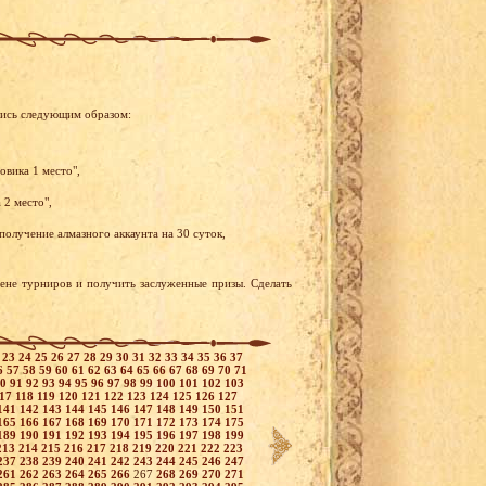
лись следующим образом:
овика 1 место",
 2 место",
олучение алмазного аккаунта на 30 суток,
рене турниров и получить заслуженные призы. Сделать
2
23
24
25
26
27
28
29
30
31
32
33
34
35
36
37
6
57
58
59
60
61
62
63
64
65
66
67
68
69
70
71
90
91
92
93
94
95
96
97
98
99
100
101
102
103
117
118
119
120
121
122
123
124
125
126
127
141
142
143
144
145
146
147
148
149
150
151
165
166
167
168
169
170
171
172
173
174
175
189
190
191
192
193
194
195
196
197
198
199
213
214
215
216
217
218
219
220
221
222
223
237
238
239
240
241
242
243
244
245
246
247
261
262
263
264
265
266
267
268
269
270
271