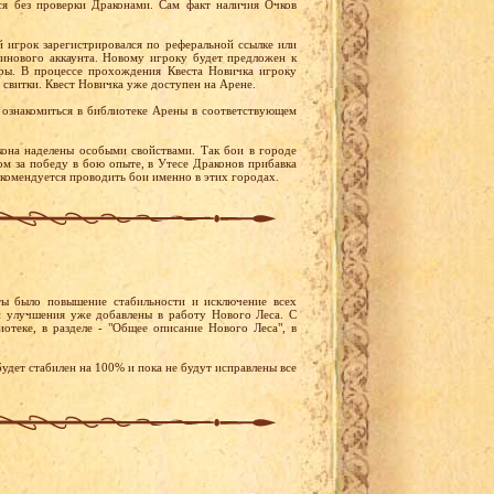
я без проверки Драконами. Сам факт наличия Очков
й игрок зарегистрировался по реферальной ссылке или
тинового аккаунта. Новому игроку будет предложен к
ры. В процессе прохождения Квеста Новичка игроку
 свитки. Квест Новичка уже доступен на Арене.
ознакомиться в библиотеке Арены в соответствующем
она наделены особыми свойствами. Так бои в городе
м за победу в бою опыте, в Утесе Драконов прибавка
екомендуется проводить бои именно в этих городах.
ы было повышение стабильности и исключение всех
и улучшения уже добавлены в работу Нового Леса. С
отеке, в разделе - "Общее описание Нового Леса", в
удет стабилен на 100% и пока не будут исправлены все