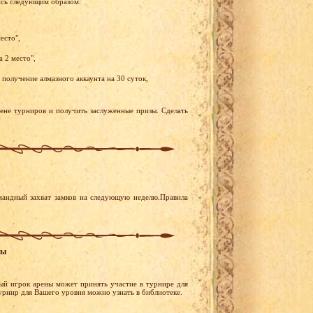
ись следующим образом:
есто",
 2 место",
получение алмазного аккаунта на 30 суток,
рене турниров и получить заслуженные призы. Сделать
мандный захват замков на следующую неделю.Правила
ры
ый игрок арены может принять участие в турнире для
турнир для Вашего уровня можно узнать в библиотеке.