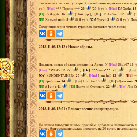
Закончились личные турниры. Сильнейшими игроками своего ур
ур.),
[Hm]
*** Персик ***
20
(20-й ур.),
[Hm]
DJ Gosha
18
[El]
Scifsyyh
16
(16-й ур.),
[Or]
PlzGoWar
12
(1
[El]
Хромой пони
8
(8-й ур.),
[Or]
Чугун
3
(3-й ур.). Поз
Следующая серия личных турниров состоится через месяц.
2018-11-08 12:12 : Новые образы.
Двадцать новых образов сегодня на Арене. У
[Hm]
Shuk67
16
[Hm]
*WEAVER
22
,
[Or]
***denis***
20
,
[Gn]
[Or]
xUNDENTAIKERx
20
,
[Hm]
I am hell
13
,
[Hb]
~~
[El]
Грибоман
14
,
[Gn]
Huo An
15
,
[Or]
-Джегань-
2
[El]
A l u r e
11
,
[El]
Дмитрий Олегович.
22
,
[Hm]
Лик С
с установкой.
2018-11-08 12:01 : Благословение концентрации.
По вашим многочисленным просьбам, добавлена возможность пр
Теперь благословение можно продлить на 30 суток, не дожидаясь