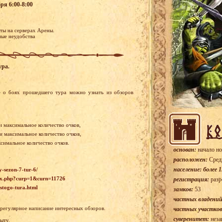
ря 6:00-8:00
оты на серверах Арены.
ные неудобства
ура.
 о боях прошедшего тура можно узнать из обзоров
и максимальное количество очков,
ли максимальное количество очков,
ксимальное количество очков.
основан:
начало но
расположен:
Сред
население: более 1
y-sezon-7-tur-6/
ndex.php?curp=1&curn=11726
регистрация:
разр
stogo-tura.html
замков:
53
частных владений
 регулярное написание интересных обзоров.
частных участков
суверенитет:
неза
ыту.