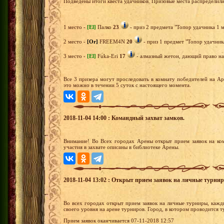
Подведены итоги квеста удачников. Призовые места распределил
1 место -
[El]
Палко
23
- приз 2 предмета "Топор удачника 1 м
2 место -
[Or]
FREEM4N
20
- приз 1 предмет "Топор удачника
3 место -
[El]
Fuka-Eri
17
- алмазный жетон, дающий право на 
Все 3 призера могут проследовать в комнату победителей на А
это можно в течении 5 суток с настоящего момента.
2018-11-04 14:00 : Командный захват замков.
Внимание! Во Всех городах Арены открыт прием заявок на ко
участия в захвате описаны в библиотеке Арены.
2018-11-04 13:02 : Открыт прием заявок на личные турни
Во всех городах открыт прием заявок на личные турниры, кажд
своего уровня на арене турниров. Город, в котором проводится 
Прием заявок оканчивается 07-11-2018 12:57