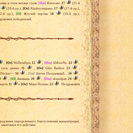
овня в этом месяце стали
[Hm]
Kinsvater
27
(21-й
(18-й ур.),
[Or]
Kindercompany
17
(17-й ур.),
2-й ур.),
[El]
Жгучий перчик
10
(10-й ур.),
дравляем победителей.
,
[Or]
WoDotaEpta
12
,
[Hm]
AMoreNa.
22
,
соси дюшес
11
,
[Or]
Glen Raiders
13
,
Docker~~
16
,
[Gn]
Антон Похудевший...
16
,
0
,
[El]
Акиваша
20
,
[Hm]
shamilpan
24
,
мерти
11
и
[Or]
Мери Попинс
22
. Поздравляем
одления определенного благословения концентрации.
 окончания его действия.