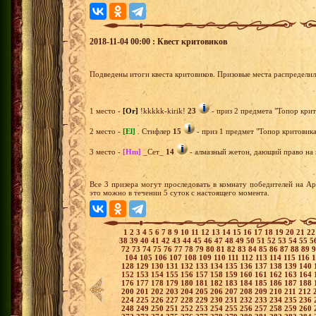
2018-11-04 00:00 : Квест критовиков
Подведены итоги квеста критовиков. Призовые места распредели
1 место -
[Or]
!kkkkk-kirik!
23
- приз 2 предмета "Топор крит
2 место -
[El]
. Стифлер
15
- приз 1 предмет "Топор критовика
3 место -
[Hm]
_Сет_
14
- алмазный жетон, дающий право на п
Все 3 призера могут проследовать в комнату победителей на А
это можно в течении 5 суток с настоящего момента.
1
2
3
4
5
6
7
8
9
10
11
12
13
14
15
16
17
18
19
20
21
2
38
39
40
41
42
43
44
45
46
47
48
49
50
51
52
53
54
55
5
72
73
74
75
76
77
78
79
80
81
82
83
84
85
86
87
88
89
104
105
106
107
108
109
110
111
112
113
114
115
116
128
129
130
131
132
133
134
135
136
137
138
139
140
152
153
154
155
156
157
158
159
160
161
162
163
164
176
177
178
179
180
181
182
183
184
185
186
187
188
200
201
202
203
204
205
206
207
208
209
210
211
212
224
225
226
227
228
229
230
231
232
233
234
235
236
248
249
250
251
252
253
254
255
256
257
258
259
260