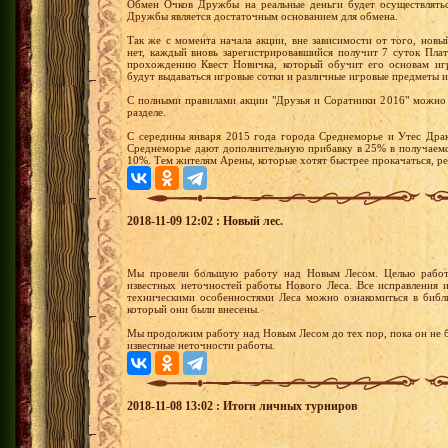
Обмен Очков Дружбы на реальные деньги будет осуществлятьс
Дружбы является достаточным основанием для обмена.
Так же с момента начала акции, вне зависимости от того, новы
нет, каждый вновь зарегистрировавшийся получит 7 суток Пла
прохождению Квест Новичка, который обучит его основам иг
будут выдаваться игровые сотки и различные игровые предметы и
С полными правилами акции "Друзья и Соратники 2016" можно 
разделе.
С середины января 2015 года города Среднеморье и Утес Драк
Среднеморье дают дополнительную прибавку в 25% в получаемо
10%. Тем жителям Арены, которые хотят быстрее прокачаться, р
2018-11-09 12:02 : Новый лес.
Мы провели большую работу над Новым Лесом. Целью работ
известных неточностей работы Нового Леса. Все исправления 
техническими особенностями Леса можно ознакомиться в библи
который они были внесены.
Мы продолжим работу над Новым Лесом до тех пор, пока он не б
известные неточности работы.
2018-11-08 13:02 : Итоги личных турниров