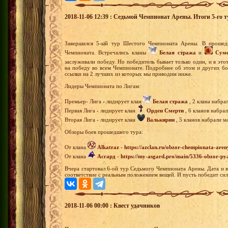
2018-11-06 12:39 : Седьмой Чемпионат Арены. Итоги 5-го т
Завершился 5-ый тур Шестого Чемпионата Арены. В прошед
Чемпионата. Встречались кланы
Белая стража
и
Суме
заслуживали победу. Но победитель бывает только один, и в это
на победу во всем Чемпионате. Подробнее об этом и других бо
ссылки на 2 лучших из которых мы приводим ниже.
Лидеры Чемпионата по Лигам:
Премьер- Лига - лидирует клан
Белая стража
, 2 клана набра
Первая Лига - лидирует клан
Орден Смерти
, 6 кланов набра
Вторая Лига - лидирует клан
Валькирии
, 5 кланов набрали м
Обзоры боев прошедшего тура:
От клана
Alkatraz
-
https://azclan.ru/obzor-chempionata-aren
От клана
Асгард
-
https://my-asgard.pro/main/5336-obzor-py
Вчера стартовал 6-ой тур Седьмого Чемпионата Арены. Дата и 
соответствие с реальным положением вещей. И пусть победит си
2018-11-06 00:00 : Квест удачников