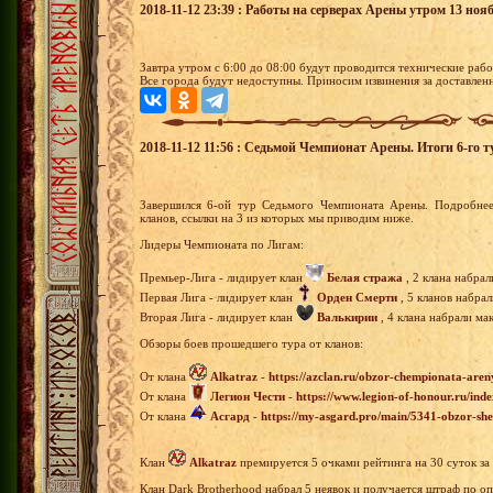
2018-11-12 23:39 : Работы на серверах Арены утром 13 нояб
Завтра утром с 6:00 до 08:00 будут проводится технические раб
Все города будут недоступны. Приносим извинения за доставлен
2018-11-12 11:56 : Седьмой Чемпионат Арены. Итоги 6-го т
Завершился 6-ой тур Седьмого Чемпионата Арены. Подробнее
кланов, ссылки на 3 из которых мы приводим ниже.
Лидеры Чемпионата по Лигам:
Премьер-Лига - лидирует клан
Белая стража
, 2 клана набрал
Первая Лига - лидирует клан
Орден Смерти
, 5 кланов набра
Вторая Лига - лидирует клан
Валькирии
, 4 клана набрали ма
Обзоры боев прошедшего тура от кланов:
От клана
Alkatraz
-
https://azclan.ru/obzor-chempionata-aren
От клана
Легион Чести
-
https://www.legion-of-honour.ru/i
От клана
Асгард
-
https://my-asgard.pro/main/5341-obzor-she
Клан
Alkatraz
премируется 5 очками рейтинга на 30 суток за
Клан Dark Brotherhood набрал 5 неявок и получается штраф по оп