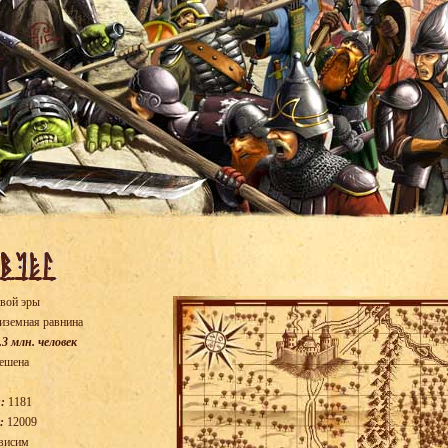
вой эры
иземная равнина
.3 млн. человек
ешена
:
1181
:
12009
висим