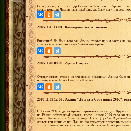
Сегодня стартует 7-ой тур Седьмого Чемпионата Арены. В теч
состав команды Чемпионата и выбрать удобные дату и время пров
2018-11-11 14:00 : Командный захват замков.
Внимание! Во Всех городах Арены открыт прием заявок на ко
участия в захвате описаны в библиотеке Арены.
2018-11-10 08:00 : Арена Смерти
Открыт прием ставок на участие в поединках Арены Смерти 
посмотреть на Арене Смерти в Ковчеге.
2018-11-09 12:09 : Акция "Друзья и Соратники 2016", раз
С 1 июля 2016 года на Арене стартовала новая акция "Друзья и С
по Вашей реферальной ссылке, после 1 июля 2016 года зареги
акции, Вы получите бонус в виде Очков Дружбы. В дальнейш
деньги или синие сотки. Так же предусмотрен дополнительный 
Это хорошая возможность честно заработать на Арене реальные 