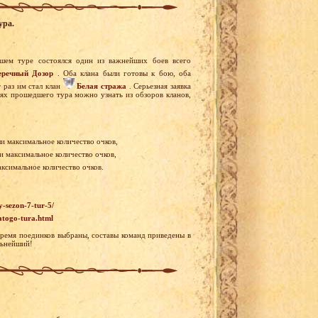
ура.
шем туре состоялся один из важнейших боев всего
речный Дозор
. Оба клана были готовы к бою, оба
т раз им стал клан
Белая стража
. Серьезная заявка
ях прошедшего тура можно узнать из обзоров кланов,
ли максимальное количество очков,
ли максимальное количество очков,
аксимальное количество очков.
y-sezon-7-tur-5/
atogo-tura.html
время поединков выбраны, составы команд приведены в
льнейший!