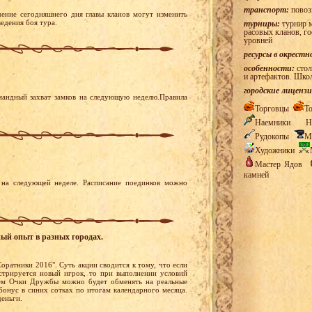
транспорт:
повоз
ение сегодняшнего дня главы кланов могут изменить
едения боя тура.
турниры:
турнир м
расовых кланов, г
уровней
ресурсы в окрестн
особенности:
стол
и артефактов. Шко
городские лицензи
мандный захват замков на следующую неделю.Правила
Торговцы
Т
Наемники
Н
Рудокопы
М
Художники
Мастер Ядов
камней
на следующей неделе. Расписание поединков можно
ный опыт в разных городах.
оратники 2016". Суть акции сводится к тому, что если
стрируется новый игрок, то при выполнении условий
ем Очки Дружбы можно будет обменять на реальные
бонус в синих сотках по итогам календарного месяца.
деньги.