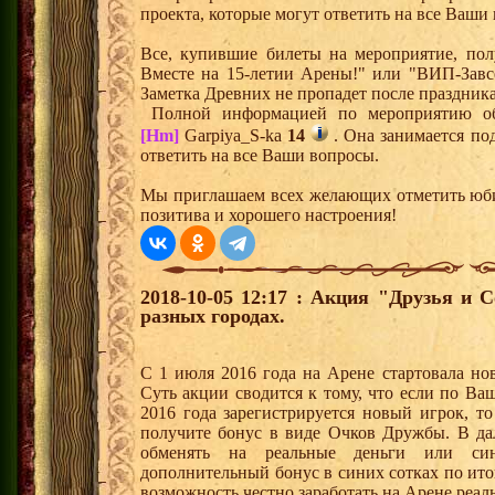
проекта, которые могут ответить на все Ваши
Все, купившие билеты на мероприятие, полу
Вместе на 15-летии Арены!" или "ВИП-Завсе
Заметка Древних не пропадет после праздника
Полной информацией по мероприятию об
[Hm]
Garpiya_S-ka
14
. Она занимается под
ответить на все Ваши вопросы.
Мы приглашаем всех желающих отметить юби
позитива и хорошего настроения!
2018-10-05 12:17 : Акция "Друзья и 
разных городах.
С 1 июля 2016 года на Арене стартовала но
Суть акции сводится к тому, что если по Ва
2016 года зарегистрируется новый игрок, 
получите бонус в виде Очков Дружбы. В д
обменять на реальные деньги или си
дополнительный бонус в синих сотках по ито
возможность честно заработать на Арене реал