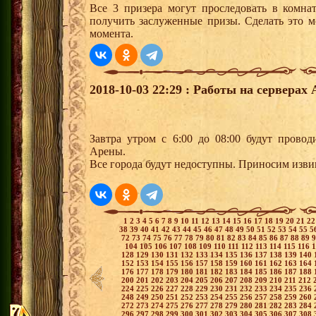
Все 3 призера могут проследовать в комна
получить заслуженные призы. Сделать это м
момента.
2018-10-03 22:29 : Работы на серверах
Завтра утром с 6:00 до 08:00 будут провод
Арены.
Все города будут недоступны. Приносим изви
1
2
3
4
5
6
7
8
9
10
11
12
13
14
15
16
17
18
19
20
21
2
38
39
40
41
42
43
44
45
46
47
48
49
50
51
52
53
54
55
5
72
73
74
75
76
77
78
79
80
81
82
83
84
85
86
87
88
89
104
105
106
107
108
109
110
111
112
113
114
115
116
128
129
130
131
132
133
134
135
136
137
138
139
140
152
153
154
155
156
157
158
159
160
161
162
163
164
176
177
178
179
180
181
182
183
184
185
186
187
188
200
201
202
203
204
205
206
207
208
209
210
211
212
224
225
226
227
228
229
230
231
232
233
234
235
236
248
249
250
251
252
253
254
255
256
257
258
259
260
272
273
274
275
276
277
278
279
280
281
282
283
284
296
297
298
299
300
301
302
303
304
305
306
307
308