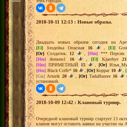
этих городах.
2018-10-11 12:13 : Новые образы.
Двадцать новых образов сегодня на А
[El]
Злодейка Опасная
16
,
[El]
Gos
[Or]
Солдатик.
12
,
[Hm]
*** Персик
[Hm]
demons1
16
,
[El]
Kjaerbye
21
[Hm]
ПРИМЕТНЫЙ
15
,
[Or]
Илья_М
[Hm]
Black Coffe*
16
,
[Or]
Корраг
10
,
[
[Gn]
Arturik
20
,
[Or]
TadaBanree
16
установкой.
2018-10-09 12:42 : Клановый турнир.
Очередной клановый турнир стартует 13 окт
кланов могут оставить заявки на участие на