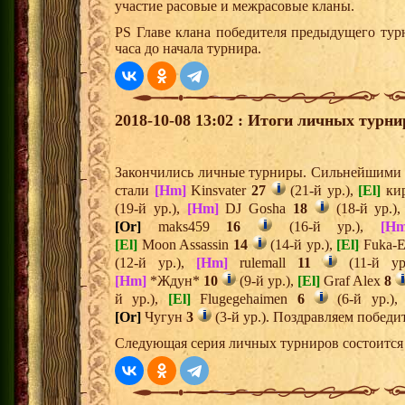
участие расовые и межрасовые кланы.
PS Главе клана победителя предыдущего тур
часа до начала турнира.
2018-10-08 13:02 : Итоги личных турни
Закончились личные турниры. Сильнейшими и
стали
[Hm]
Kinsvater
27
(21-й ур.),
[El]
ки
(19-й ур.),
[Hm]
DJ Gosha
18
(18-й ур.)
[Or]
maks459
16
(16-й ур.),
[Hm
[El]
Moon Assassin
14
(14-й ур.),
[El]
Fuka-E
(12-й ур.),
[Hm]
rulemall
11
(11-й ур
[Hm]
*Ждун*
10
(9-й ур.),
[El]
Graf Alex
8
й ур.),
[El]
Flugegehaimen
6
(6-й ур.)
[Or]
Чугун
3
(3-й ур.). Поздравляем победи
Следующая серия личных турниров состоится 