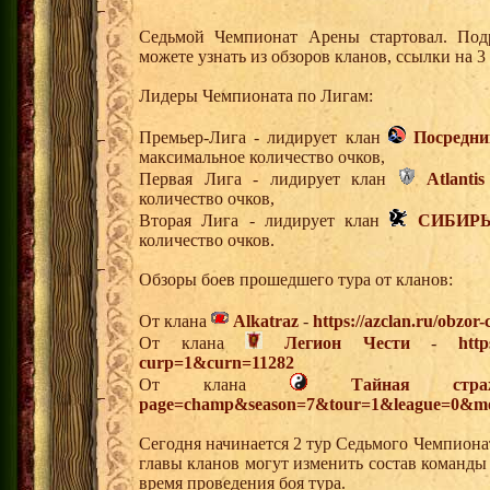
Седьмой Чемпионат Арены стартовал. Под
можете узнать из обзоров кланов, ссылки на 
Лидеры Чемпионата по Лигам:
Премьер-Лига - лидирует клан
Посредни
максимальное количество очков,
Первая Лига - лидирует клан
Atlantis
количество очков,
Вторая Лига - лидирует клан
СИБИР
количество очков.
Обзоры боев прошедшего тура от кланов:
От клана
Alkatraz
-
https://azclan.ru/obzor
От клана
Легион Чести
-
http
curp=1&curn=11282
От клана
Тайная стра
page=champ&season=7&tour=1&league=0&mo
Сегодня начинается 2 тур Седьмого Чемпиона
главы кланов могут изменить состав команды
время проведения боя тура.