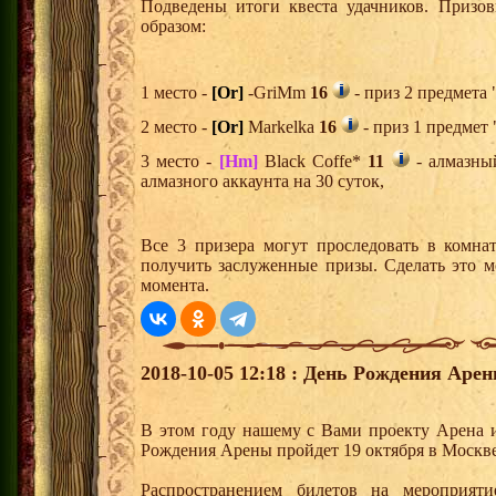
Подведены итоги квеста удачников. Призо
образом:
1 место -
[Or]
-GriMm
16
- приз 2 предмета 
2 место -
[Or]
Markelka
16
- приз 1 предмет 
3 место -
[Hm]
Black Coffe*
11
- алмазны
алмазного аккаунта на 30 суток,
Все 3 призера могут проследовать в комна
получить заслуженные призы. Сделать это м
момента.
2018-10-05 12:18 : День Рождения Арен
В этом году нашему с Вами проекту Арена и
Рождения Арены пройдет 19 октября в Москве,
Распространением билетов на мероприят