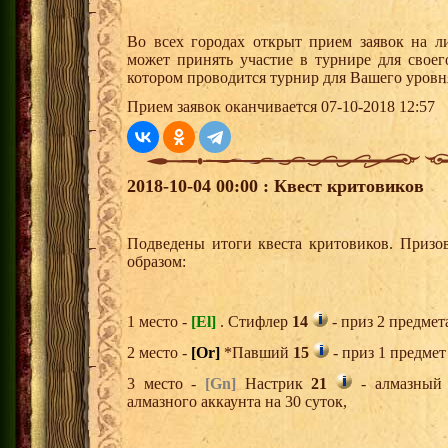
Во всех городах открыт прием заявок на 
может принять участие в турнире для своег
котором проводится турнир для Вашего уровн
Прием заявок оканчивается 07-10-2018 12:57
2018-10-04 00:00 : Квест критовиков
Подведены итоги квеста критовиков. Призо
образом:
1 место -
[El]
. Стифлер
14
- приз 2 предмет
2 место -
[Or]
*Павший
15
- приз 1 предмет
3 место -
[Gn]
Настрик
21
- алмазный 
алмазного аккаунта на 30 суток,