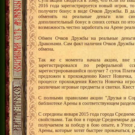
Суть акции сводится к тому, что если по Ва
2016 года зарегистрируется новый игрок, 
получите бонус в виде Очков Дружбы. В д
обменять на реальные деньги или си
дополнительный бонус в синих сотках по ито
возможность честно заработать на Арене реал
Обмен Очков Дружбы на реальные деньги 
Драконами. Сам факт наличия Очков Дружбы 
обмена.
Так же с момента начала акции, вне з
зарегистрировался по реферальной 
зарегистрировавшийся получит 7 суток Плати
предложен к прохождению Квест Новичка, 
процессе прохождения Квеста Новичка игро
различные игровые предметы и свитки. Квест
С полными правилами акции "Друзья и Сор
библиотеке Арены в соответствующем разделе
С середины января 2015 года города Среднем
свойствами. Так бои в городе Среднеморье 
получаемом за победу в бою опыте, в Утесе
Арены, которые хотят быстрее прокачаться, 