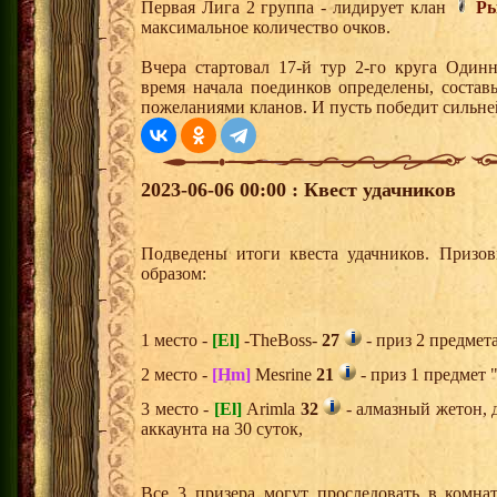
Первая Лига 2 группа - лидирует клан
Ры
максимальное количество очков.
Вчера стартовал 17-й тур 2-го круга Один
время начала поединков определены, состав
пожеланиями кланов. И пусть победит сильн
2023-06-06 00:00 : Квест удачников
Подведены итоги квеста удачников. Призо
образом:
1 место -
[El]
-TheBoss-
27
- приз 2 предмет
2 место -
[Hm]
Mesrine
21
- приз 1 предмет 
3 место -
[El]
Arimla
32
- алмазный жетон, 
аккаунта на 30 суток,
Все 3 призера могут проследовать в комна