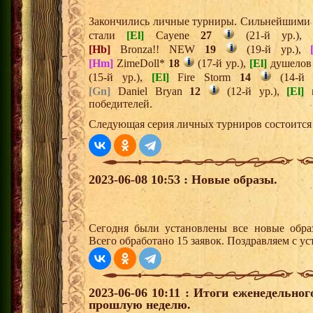
Закончились личные турниры. Сильнейшими и
стали
[El]
Cayene
27
(21-й ур.)
[Hb]
Bronza!! NEW
19
(19-й ур.),
[Hm]
ZimeDoll*
18
(17-й ур.),
[El]
душело
(15-й ур.),
[El]
Fire Storm
14
(14-й 
[Gn]
Daniel Bryan
12
(12-й ур.),
[El]
r
победителей.
Следующая серия личных турниров состоится 
2023-06-08 10:53 : Новые образы.
Сегодня были установлены все новые образ
Всего обработано 15 заявок. Поздравляем с ус
2023-06-06 10:11 : Итоги еженедельно
прошлую неделю.