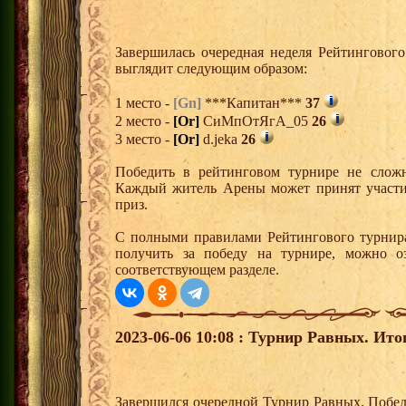
Завершилась очередная неделя Рейтингового
выглядит следующим образом:
1 место -
[Gn]
***Капитан***
37
2 место -
[Or]
СиМпОтЯгА_05
26
3 место -
[Or]
d.jeka
26
Победить в рейтинговом турнире не сложн
Каждый житель Арены может принят участи
приз.
С полными правилами Рейтингового турнира
получить за победу на турнире, можно о
соответствующем разделе.
2023-06-06 10:08 : Турнир Равных. Ито
Завершился очередной Турнир Равных. Побед