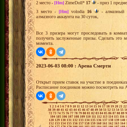
2 место -
[Hm]
ZimeDoll*
17
- приз 1 предме
3 место -
[Hm]
volodia
16
- алмазный 
алмазного аккаунта на 30 суток,
Все 3 призера могут проследовать в комна
получить заслуженные призы. Сделать это м
момента.
2023-06-03 08:00 : Арена Смерти
Открыт прием ставок на участие в поединка
Расписание поединков можно посмотреть на А
1
2
3
4
5
6
7
8
9
10
11
12
13
14
15
16
17
18
19
20
21
2
38
39
40
41
42
43
44
45
46
47
48
49
50
51
52
53
54
55
5
72
73
74
75
76
77
78
79
80
81
82
83
84
85
86
87
88
89
104
105
106
107
108
109
110
111
112
113
114
115
116
128
129
130
131
132
133
134
135
136
137
138
139
140
152
153
154
155
156
157
158
159
160
161
162
163
164
176
177
178
179
180
181
182
183
184
185
186
187
188