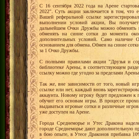
С 16 сентября 2022 года на Арене стартов
2022". Суть акции заключается в том, что е
Вашей реферальной ссылке зарегистрирова
выполнении условий акции, Вы получае
дальнейшем Очки Дружбы можно обменять 
обменять на синие сотки до момента око
дополнительных условий. Само наличие О
основанием для обмена. Обмен на синие сотки 
за 1 Очко Дружбы.
С полными правилами акции "Друзья и сор
библиотеке Арены, в соответствующем разде
ссылку можно где угодно за пределами Арены
Так же, вне зависимости от того, новый иг
ссылке или нет, каждый вновь зарегистриро
аккаунта. Новому игроку будет предложен к
обучит его основам игры. В процессе прох
выдаваться игровые сотки и различные игро
уже доступен на Арене.
Города Среднеморье и Утес Дракона надел
городе Среднеморье дают дополнительную пр
в бою опыте, в Утесе Драконов прибавка 10