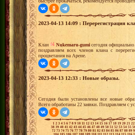
быстрее прокачаться, рекомендуется проводит
2023-04-13 14:09 : Перерегистрация кл
Клан
Nukemaru-gumi
сегодня официально
поздравляем всех членов клана с перерег
процветания на Арене.
2023-04-13 12:33 : Новые образы.
Сегодня были установлены все новые образ
Всего обработаны 22 заявки. Поздравляем с у
1
2
3
4
5
6
7
8
9
10
11
12
13
14
15
16
17
18
19
20
21
2
38
39
40
41
42
43
44
45
46
47
48
49
50
51
52
53
54
55
5
72
73
74
75
76
77
78
79
80
81
82
83
84
85
86
87
88
89
104
105
106
107
108
109
110
111
112
113
114
115
116