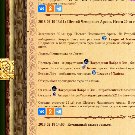
Поздравляем с установкой.
2018-02-19 13:11 : Шестой Чемпионат Арены. Итоги 20-го т
Завершился 20-ый тур Шестого Чемпионата Арены. Во Второй 
победитель. Вторую Лигу выиграл клан
League of Natio
Подробнее о боях прошедшего тура можно узнать из обзоров 
ниже.
Лидеры Чемпионата по Лигам:
Премьер-Лига - лидирует клан
Посредники Добра и Зла
, бл
Первая Лига - лидирует клан
Белая стража
, ближайший пресл
Вторая Лига - победитель лиги клан
League of Nations
.
Обзоры боев прошедшего тура от кланов:
От клана
Посредники Добра и Зла
-
https://neutralclan.ru/t
От клана
Асгард
-
https://my-asgard.pro/main/5210-obzor-dv
Сегодня стартует 21-ый тур Шестого Чемпионата Арены. В теч
состав команды Чемпионата и выбрать удобные дату и время пров
2018-02-18 14:00 : Командный захват замков.