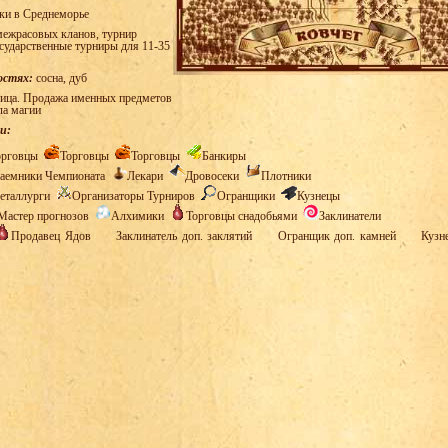
ки в Среднеморье
ежрасовых кланов, турнир
осударственные турниры для 11-35
остях:
сосна, дуб
ица. Продажа именных предметов
ла магии
и:
орговцы
Торговцы
Торговцы
Банкиры
аемники Чемпионата
Лекари
Дровосеки
Плотники
еталлурги
Организаторы Турниров
Огранщики
Кузнецы
Мастер прогнозов
Алхимики
Торговцы снадобьями
Заклинатели
Продавец Ядов
Заклинатель доп. заклятий
Огранщик доп. камней
Кузн