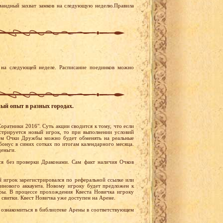
мандный захват замков на следующую неделю.Правила
на следующей неделе. Расписание поединков можно
ный опыт в разных городах.
оратники 2016". Суть акции сводится к тому, что если
стрируется новый игрок, то при выполнении условий
ем Очки Дружбы можно будет обменять на реальные
бонус в синих сотках по итогам календарного месяца.
деньги.
я без проверки Драконами. Сам факт наличия Очков
й игрок зарегистрировался по реферальной ссылке или
тинового аккаунта. Новому игроку будет предложен к
ры. В процессе прохождения Квеста Новичка игроку
 свитки. Квест Новичка уже доступен на Арене.
ознакомиться в библиотеке Арены в соответствующем