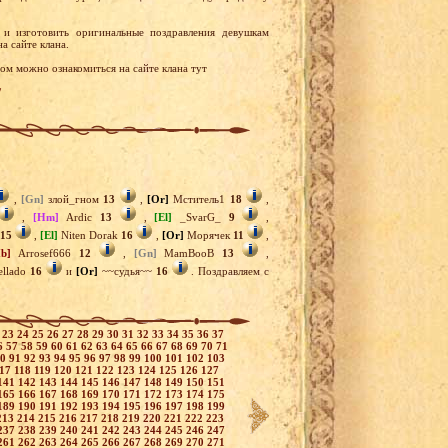
 и изготовить оригинальные поздравления девушкам
а сайте клана.
м можно ознакомиться на сайте клана тут
/
,
[Gn]
злой_гном
13
,
[Or]
Мститель1
18
,
,
[Hm]
Ardic
13
,
[El]
_SvarG_
9
,
15
,
[El]
Niten Dorak
16
,
[Or]
Морячек
11
,
b]
Arrosef666
12
,
[Gn]
MamBooB
13
,
ellado
16
и
[Or]
~~судья~~
16
. Поздравляем с
2
23
24
25
26
27
28
29
30
31
32
33
34
35
36
37
6
57
58
59
60
61
62
63
64
65
66
67
68
69
70
71
90
91
92
93
94
95
96
97
98
99
100
101
102
103
117
118
119
120
121
122
123
124
125
126
127
141
142
143
144
145
146
147
148
149
150
151
165
166
167
168
169
170
171
172
173
174
175
189
190
191
192
193
194
195
196
197
198
199
213
214
215
216
217
218
219
220
221
222
223
237
238
239
240
241
242
243
244
245
246
247
261
262
263
264
265
266
267
268
269
270
271