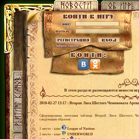
В этом разделе размещаются новости и
2018-02-27 13:17 : Вторая Лига Шестого Чемпионата Арен
Сформирована итоговая таблица Второй Лиги Шестого Чем
следующим образом:
1 место - клан
League of Nations
2 место - клан
UNDERWORLD