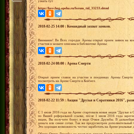
узнать тут
https://kovcheg.apeha.ru/forum_tid_33233.shtml
2018-02-25 14:00 : Командный захват замков.
Внимание! Во Всех городах Арены открыт прием заявок на ко
участия в захвате описаны в библиотеке Арены.
2018-02-24 08:00 : Арена Смерти
Открыт прием ставок на участие в поединках Арены Смерти 
посмотреть на Арене Смерти в Ковчеге.
2018-02-22 11:59 : Акция "Друзья и Соратники 2016", раз
С 1 июля 2016 года на Арене стартовала новая акция "Друзья и С
по Вашей реферальной ссылке, после 1 июля 2016 года зареги
акции, Вы получите бонус в виде Очков Дружбы. В дальнейш
деньги или синие сотки. Так же предусмотрен дополнительный 
Это хорошая возможность честно заработать на Арене реальные 
Обмен Очков Дружбы на реальные деньги будет осуществлятьс