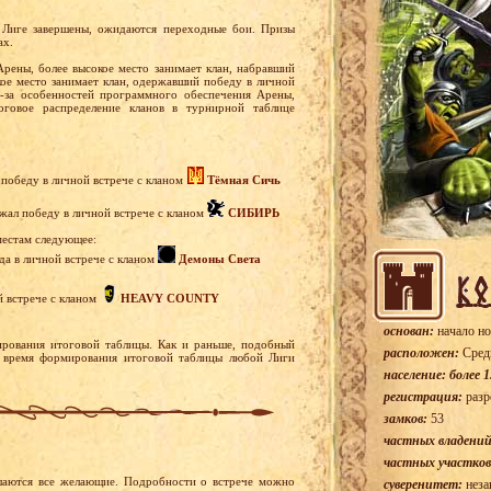
 Лиге завершены, ожидаются переходные бои. Призы
ах.
рены, более высокое место занимает клан, набравший
окое место занимает клан, одержавший победу в личной
з-за особенностей программного обеспечения Арены,
оговое распределение кланов в турнирной таблице
л победу в личной встрече с кланом
Тёмная Сичь
ржал победу в личной встрече с кланом
СИБИРЬ
местам следующее:
да в личной встрече с кланом
Демоны Света
й встрече с кланом
HEAVY COUNTY
основан:
начало но
рования итоговой таблицы. Как и раньше, подобный
расположен:
Сред
о время формирования итоговой таблицы любой Лиги
население: более 1
регистрация:
разр
замков:
53
частных владений
частных участков
ашаются все желающие. Подробности о встрече можно
суверенитет:
неза