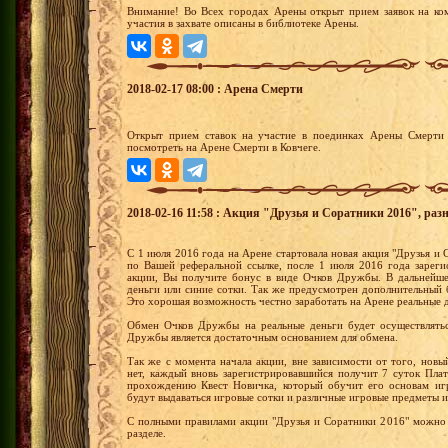
Внимание! Во Всех городах Арены открыт прием заявок на ко
участия в захвате описаны в библиотеке Арены.
2018-02-17 08:00 : Арена Смерти
Открыт прием ставок на участие в поединках Арены Смерти 
посмотреть на Арене Смерти в Ковчеге.
2018-02-16 11:58 : Акция "Друзья и Соратники 2016", раз
С 1 июля 2016 года на Арене стартовала новая акция "Друзья и С
по Вашей реферальной ссылке, после 1 июля 2016 года зареги
акции, Вы получите бонус в виде Очков Дружбы. В дальнейш
деньги или синие сотки. Так же предусмотрен дополнительный 
Это хорошая возможность честно заработать на Арене реальные 
Обмен Очков Дружбы на реальные деньги будет осуществлятьс
Дружбы является достаточным основанием для обмена.
Так же с момента начала акции, вне зависимости от того, новы
нет, каждый вновь зарегистрировавшийся получит 7 суток Пла
прохождению Квест Новичка, который обучит его основам иг
будут выдаваться игровые сотки и различные игровые предметы и
С полными правилами акции "Друзья и Соратники 2016" можно 
разделе.