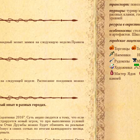
транспорт:
повоз
турниры:
турнир м
расовых кланов, г
уровней
ресурсы в окрестн
особенности:
стол
и артефактов. Шко
городские лицензи
мандный захват замков на следующую неделю.Правила
Торговцы
Т
Наемники
Н
Рудокопы
М
Художники
Мастер Ядов
камней
на следующей неделе. Расписание поединков можно
ный опыт в разных городах.
оратники 2016". Суть акции сводится к тому, что если
стрируется новый игрок, то при выполнении условий
ем Очки Дружбы можно будет обменять на реальные
бонус в синих сотках по итогам календарного месяца.
деньги.
я без проверки Драконами. Сам факт наличия Очков