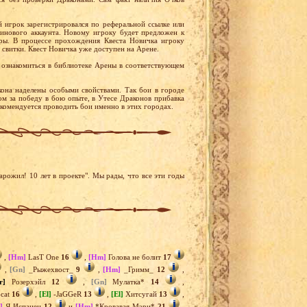
й игрок зарегистрировался по реферальной ссылке или
тинового аккаунта. Новому игроку будет предложен к
ры. В процессе прохождения Квеста Новичка игроку
 свитки. Квест Новичка уже доступен на Арене.
ознакомиться в библиотеке Арены в соответствующем
она наделены особыми свойствами. Так бои в городе
м за победу в бою опыте, в Утесе Драконов прибавка
екомендуется проводить бои именно в этих городах.
рожил! 10 лет в проекте". Мы рады, что все эти годы
,
[Hm]
LasT One
16
,
[Hm]
Голова не болит
17
,
[Gn]
_Рыжехвост_
9
,
[Hm]
_Гримм_
12
,
r]
Розерхэйл
12
,
[Gn]
Мулатка*
14
,
-cat
16
,
[El]
-JaGGeR
13
,
[El]
Хитсугай
13
,
]
Я Испанец
12
и
[Hm]
*Кровавая Мэри*
21
.