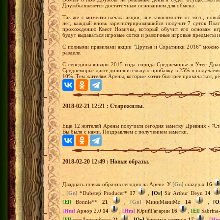
Дружбы является достаточным основанием для обмена.
Так же с момента начала акции, вне зависимости от того, новы
нет, каждый вновь зарегистрировавшийся получит 7 суток Пла
прохождению Квест Новичка, который обучит его основам иг
будут выдаваться игровые сотки и различные игровые предметы и
С полными правилами акции "Друзья и Соратники 2016" можно 
разделе.
С середины января 2015 года города Среднеморье и Утес Драк
Среднеморье дают дополнительную прибавку в 25% в получаемо
10%. Тем жителям Арены, которые хотят быстрее прокачаться, р
2018-02-21 12:21 : Старожилы.
Еще 12 жителей Арены получили сегодня заметку Древних - "Ста
Вы были с нами. Поздравляем с получением заметки.
2018-02-20 12:49 : Новые образы.
Двадцать новых образов сегодня на Арене. У
[Gn]
crazyjox
16
,
[Gn]
*Dubstep Producer*
17
,
[Or]
Sir Arthur Deyn
14
[El]
Bonnie**
21
,
[Gn]
МиниМаниМо
14
,
[O
[Hm]
Арнор 2.0
14
,
[Hm]
ЮрийГагарин
16
,
[El]
Sabrina
[El]
~~~Дерзкий~~~
21
,
[Or]
Упрямая скотина
17
,
[Hm