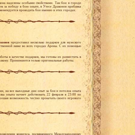
она наделены особыми свойствами. Так бои в городе
м за победу в бою опыте, в Утесе Драконов прибавка
екомендуется проводить бои именно в этих городах.
аконов
предоставил несколько подарков для мужского
ственной лавке во всех городах Арены. С их помощью
боты в качестве подарков, мы готовы их разместить в
ракону. Принимаются только оригинальные работы.
и, на все выходные дни опыт за бои и потолок опыта
лка опыта начнет действовать 22 февраля в 23:00 по
орошая возможность честно прокачать своего игрового
роведении конкурса, посвященного Международному