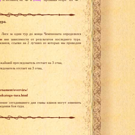
ура.
Лиге за один тур до конца Чемпионата определился
ns
вне зависимости от результатов последнего тура.
кланов, ссылки на 2 лучших из которых мы приводим
ижайший преследователь отстает на 3 очка,
едователь отстает на 3 очка,
ournament/overview/
adcatogo-tura.html
ение сегодняшнего дня главы кланов могут изменить
едения боя тура.