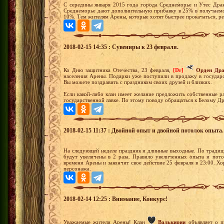
С середины января 2015 года города Среднеморье и Утес Драк
Среднеморье дают дополнительную прибавку в 25% в получаемо
10%. Тем жителям Арены, которые хотят быстрее прокачаться, р
2018-02-15 14:35 : Сувениры к 23 февраля.
Ко Дню защитника Отечества, 23 февраля,
[Dr]
Орден Др
населения Арены. Подарки уже поступили в продажу в государ
Вы можете поздравить с праздником своих друзей и близких.
Если какой-либо клан имеет желание предложить собственные ра
государственной лавке. По этому поводу обращаться к Белому Д
2018-02-15 11:37 : Двойной опыт и двойной потолок опыта.
На следующей неделе праздник и длинные выходные. По традици
будут увеличены в 2 раза. Правило увеличенных опыта и пото
времени Арены и закончит свое действие 25 февраля в 23:00. Х
персонажа.
2018-02-14 12:25 : Внимание, Конкурс!
Уважаемые жители Арены! Клан
Валькирии
объявляет о п