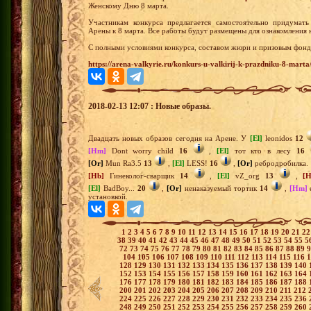
Женскому Дню 8 марта.
Участникам конкурса предлагается самостоятельно придумать
Арены к 8 марта. Все работы будут размещены для ознакомления н
С полными условиями конкурса, составом жюри и призовым фондо
https://arena-valkyrie.ru/konkurs-u-valkirij-k-prazdniku-8-marta
2018-02-13 12:07 : Новые образы.
Двадцать новых образов сегодня на Арене. У
[El]
leonidos
12
[Hm]
Dont worry child
16
,
[El]
тот кто в лесу
16
[Or]
Mun Ra3.5
13
,
[El]
LESS!
16
,
[Or]
ребродробилка.
[Hb]
Гинеколог-сварщик
14
,
[El]
vZ_org
13
,
[H
[El]
BadBoy...
20
,
[Or]
ненаказуемый тортик
14
,
[Hm]
установкой.
1
2
3
4
5
6
7
8
9
10
11
12
13
14
15
16
17
18
19
20
21
2
38
39
40
41
42
43
44
45
46
47
48
49
50
51
52
53
54
55
5
72
73
74
75
76
77
78
79
80
81
82
83
84
85
86
87
88
89
104
105
106
107
108
109
110
111
112
113
114
115
116
128
129
130
131
132
133
134
135
136
137
138
139
140
152
153
154
155
156
157
158
159
160
161
162
163
164
176
177
178
179
180
181
182
183
184
185
186
187
188
200
201
202
203
204
205
206
207
208
209
210
211
212
224
225
226
227
228
229
230
231
232
233
234
235
236
248
249
250
251
252
253
254
255
256
257
258
259
260