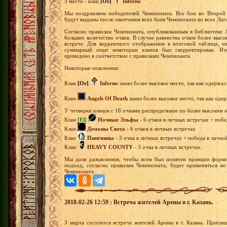
3 место - клан
[Or]
Inferno
Мы поздравляем победителей Чемпионата. Все бои во Второй
будут выданы после окончания всех боев Чемпионата во всех Лиг
Согласно правилам Чемпионата, опубликованным в библиотеке А
большее количество очков. В случае равенства очков более выс
встрече. Для корректного отображения в итоговой таблице, и
суммарный опыт некоторых кланов был скорректирован. Ит
приведено в соответствие с правилами Чемпионата.
Некоторые пояснения:
Клан
[Or]
Inferno
занял более высокое место, так как одержа
Клан
Angels Of Death
занял более высокое место, так как оде
У четверки кланов с 18 очками распределение по более высоким 
Клан
[El]
Ночные Эльфы
- 6 очков в личных встречах + побе
Клан
Демоны Света
- 6 очков в личных встречах
Клан
Пингвины
- 3 очка в личных встречах + победа в лично
Клан
HEAVY COUNTY
- 3 очка в личных встречах.
Мы дали разъяснения, чтобы всем был понятен принцип форми
подход, согласно правилам Чемпионата, будет применяться в
Чемпионата.
2018-02-26 12:59 : Встреча жителей Арены в г. Казань.
3 марта состоится встреча жителей Арены в г. Казань. Пригл