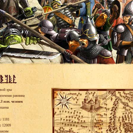
вой эры
иземная равнина
.3 млн. человек
ешена
:
1181
:
12009
висим