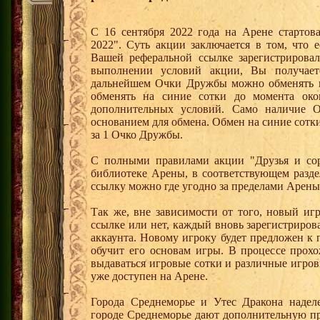
С 16 сентября 2022 года на Арене стартов
2022". Суть акции заключается в том, что е
Вашей реферальной ссылке зарегистрирова
выполнении условий акции, Вы получае
дальнейшем Очки Дружбы можно обменять 
обменять на синие сотки до момента око
дополнительных условий. Само наличие О
основанием для обмена. Обмен на синие сотки 
за 1 Очко Дружбы.
С полными правилами акции "Друзья и сор
библиотеке Арены, в соответствующем разде
ссылку можно где угодно за пределами Арены
Так же, вне зависимости от того, новый иг
ссылке или нет, каждый вновь зарегистриро
аккаунта. Новому игроку будет предложен к
обучит его основам игры. В процессе прох
выдаваться игровые сотки и различные игро
уже доступен на Арене.
Города Среднеморье и Утес Дракона надел
городе Среднеморье дают дополнительную пр