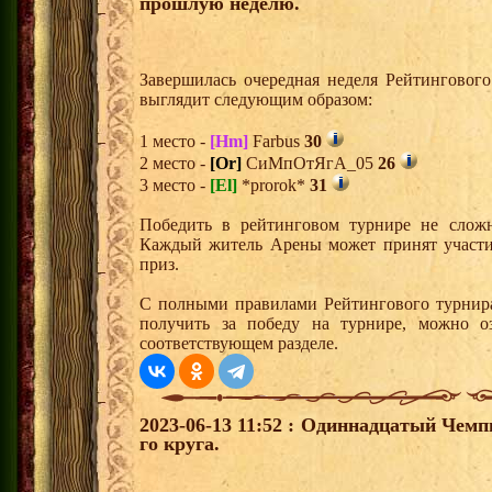
прошлую неделю.
Завершилась очередная неделя Рейтингового
выглядит следующим образом:
1 место -
[Hm]
Farbus
30
2 место -
[Or]
СиМпОтЯгА_05
26
3 место -
[El]
*prorok*
31
Победить в рейтинговом турнире не сложн
Каждый житель Арены может принят участи
приз.
С полными правилами Рейтингового турнира
получить за победу на турнире, можно о
соответствующем разделе.
2023-06-13 11:52 : Одиннадцатый Чемп
го круга.