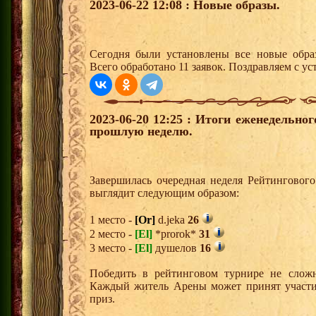
2023-06-22 12:08 : Новые образы.
Сегодня были установлены все новые образ
Всего обработано 11 заявок. Поздравляем с ус
2023-06-20 12:25 : Итоги еженедельно
прошлую неделю.
Завершилась очередная неделя Рейтингового
выглядит следующим образом:
1 место -
[Or]
d.jeka
26
2 место -
[El]
*prorok*
31
3 место -
[El]
душелов
16
Победить в рейтинговом турнире не сложн
Каждый житель Арены может принят участи
приз.