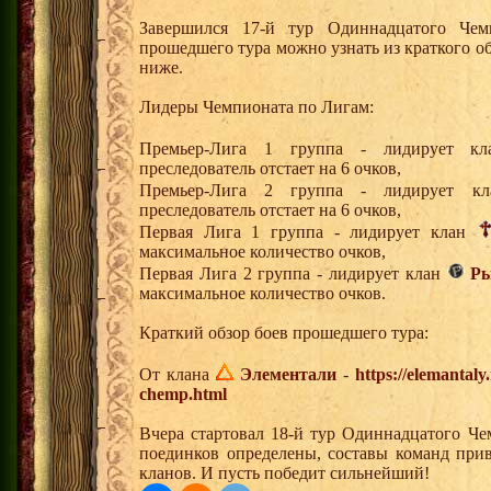
Завершился 17-й тур Одиннадцатого Че
прошедшего тура можно узнать из краткого о
ниже.
Лидеры Чемпионата по Лигам:
Премьер-Лига 1 группа - лидирует 
преследователь отстает на 6 очков,
Премьер-Лига 2 группа - лидирует 
преследователь отстает на 6 очков,
Первая Лига 1 группа - лидирует клан
максимальное количество очков,
Первая Лига 2 группа - лидирует клан
Ры
максимальное количество очков.
Краткий обзор боев прошедшего тура:
От клана
Элементали
-
https://elemantal
chemp.html
Вчера стартовал 18-й тур Одиннадцатого Че
поединков определены, составы команд при
кланов. И пусть победит сильнейший!