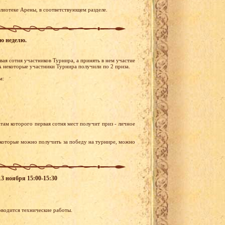
иотеке Арены, в соответствующем разделе.
ую неделю.
ая сотня участников Турнира, а принять в нем участие
 некоторые участники Турнира получили по 2 приза.
м:
там которого первая сотня мест получит приз - личное
 которые можно получить за победу на турнире, можно
13 ноября 15:00-15:30
оводится технические работы.