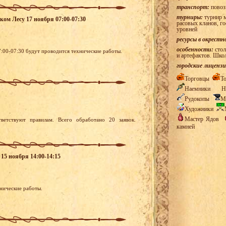
транспорт:
повоз
турниры:
турнир м
ском Лесу 17 ноября 07:00-07:30
расовых кланов, г
уровней
ресурсы в окрестн
особенности:
стол
7:00-07:30 будут проводится технические работы.
и артефактов. Шко
городские лицензи
Торговцы
Т
Наемники
Н
Рудокопы
М
Художники
Мастер Ядов
ветствуют правилам. Всего обработано 20 заявок.
камней
 15 ноября 14:00-14:15
нические работы.