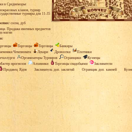
ки в Среднеморье
ежрасовых кланов, турнир
осударственные турниры для 11-35
остях:
сосна, дуб
ица. Продажа именных предметов
ла магии
и:
орговцы
Торговцы
Торговцы
Банкиры
аемники Чемпионата
Лекари
Дровосеки
Плотники
еталлурги
Организаторы Турниров
Огранщики
Кузнецы
Мастер прогнозов
Алхимики
Торговцы снадобьями
Заклинатели
Продавец Ядов
Заклинатель доп. заклятий
Огранщик доп. камней
Кузн