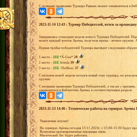
С полными правилами Турнира Равных можно ознакомиться в библ
2023-11-14 12:43 : Турнир Победителей, итоги за прошедш
Завершилась очередная неделя нового Турнира Победителей. Перв
может каждый житель Арены, получила призы - личное оружие. А
Первая тройка победителей Турнира выглядит следующим образо
1 место -
[El]
*X-Gon*
28
2 место -
[El]
Arimla
39
3 место -
[El]
-TheBoss-
37
С началом новой недели начался новый этап турнира, по результа
оружие.
С полными правилами Турнира Победителей, а так же с призами,
ознакомиться в библиотеке Арены, в соответствующем разделе.
2023-11-13 14:46 : Технические работы на серверах Арены 
Уважаемые игроки!
На серверах Арены сегодня 13.11.2023г. с 15:00-15:30 будут пр
Возможны кратковременные перерывы связи.
Магический Лес будет работать.