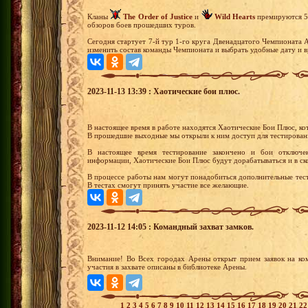
Кланы
The Order of Justice
и
Wild Hearts
премируются 5 
обзоров боев прошедших туров.
Сегодня стартует 7-й тур 1-го круга Двенадцатого Чемпионата 
изменить состав команды Чемпионата и выбрать удобные дату и в
2023-11-13 13:39 : Хаотические бои плюс.
В настоящее время в работе находятся Хаотические Бои Плюс, к
В прошедшие выходные мы открыли к ним доступ для тестирован
В настоящее время тестирование закончено и бои отключе
информации, Хаотические Бои Плюс будут дорабатываться и в ск
В процессе работы нам могут понадобиться дополнительные тест
В тестах смогут принять участие все желающие.
2023-11-12 14:05 : Командный захват замков.
Внимание! Во Всех городах Арены открыт прием заявок на ко
участия в захвате описаны в библиотеке Арены.
1
2
3
4
5
6
7
8
9
10
11
12
13
14
15
16
17
18
19
20
21
2