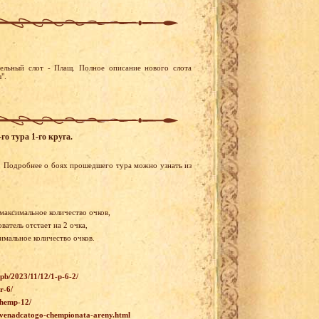
ельный слот - Плащ. Полное описание нового слота
".
го тура 1-го круга.
. Подробнее о боях прошедшего тура можно узнать из
 максимальное количество очков,
атель отстает на 2 очка,
симальное количество очков.
wpb/2023/11/12/1-p-6-2/
r-6/
chemp-12/
-dvenadcatogo-chempionata-areny.html