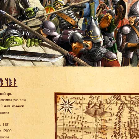
вой эры
иземная равнина
.3 млн. человек
ешена
:
1181
:
12009
висим