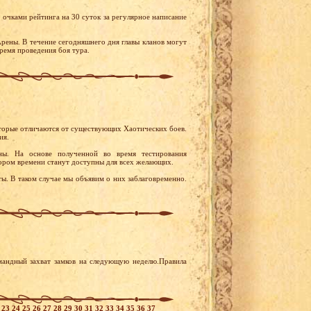
очками рейтинга на 30 суток за регулярное написание
Арены. В течение сегодняшнего дня главы кланов могут
ремя проведения боя тура.
оторые отличаются от существующих Хаотических боев.
ия.
ны. На основе полученной во время тестирования
ором времени станут доступны для всех желающих.
ы. В таком случае мы объявим о них заблаговременно.
мандный захват замков на следующую неделю.Правила
2
23
24
25
26
27
28
29
30
31
32
33
34
35
36
37