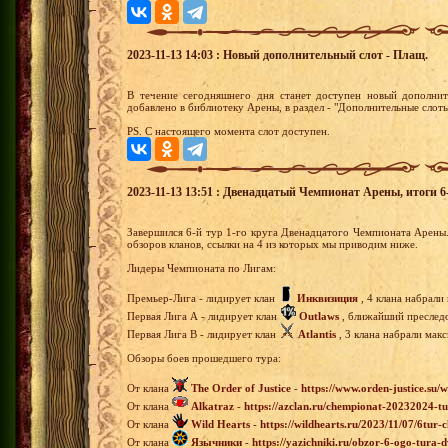
2023-11-13 14:03 : Новый дополнительный слот - Плащ.
В течение сегодняшнего дня станет доступен новый дополнит
добавлено в библиотеку Арены, в раздел - "Дополнительные слоты
PS. С настоящего момента слот доступен.
2023-11-13 13:51 : Двенадцатый Чемпионат Арены, итоги 6-
Завершился 6-й тур 1-го круга Двенадцатого Чемпионата Арены
обзоров кланов, ссылки на 4 из которых мы приводим ниже.
Лидеры Чемпионата по Лигам:
Премьер-Лига - лидирует клан
Инквизиция
, 4 клана набрали
Первая Лига А - лидирует клан
Outlaws
, ближайший преследов
Первая Лига В - лидирует клан
Atlantis
, 3 клана набрали мак
Обзоры боев прошедшего тура:
От клана
The Order of Justice
-
https://www.orden-justice.su/
От клана
Alkatraz
-
https://azclan.ru/chempionat-20232024-tu
От клана
Wild Hearts
-
https://wildhearts.ru/2023/11/07/6tur-
От клана
Язычники
-
https://yazichniki.ru/obzor-6-ogo-tura