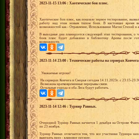
2023-11-15 13:06 : Хаотические бои плюс.
Хаотические бои плюс, как показало первое тестирование, выз
работу над этим новым типом боев. В настоящее время в
возможностей как - Отравление, Использование Магии Стихий и 
В выходные дни планируется следующий этап тестирования, о 
боев плюс будет добавлено в библиотеку Арены после го
возможности.
2023-11-14 23:00 : Технические работы на серверах Ковчег
Уважаемые игроки!
На серверах Ковчега и Сморья сегодня 14.11.2023г. с 23:15-23:
Возможны кратковременные перерывы связи.
Остальные города и оба Леса будут работать.
2023-11-14 12:46 : Турнир Равных.
Очередной Турнир Равных начнется 1 декабря на Острове Фанта
по 23 ноября.
Турнир Равных отличается тем, что все участники Турнира на
выиграть приз - клановое оружие.