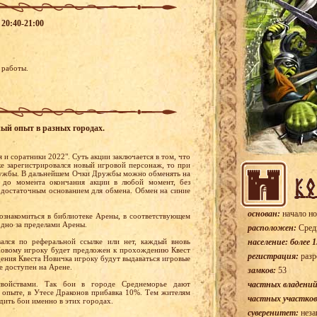
 20:40-21:00
 работы.
ный опыт в разных городах.
 и соратники 2022". Суть акции заключается в том, что
ке зарегистрировался новый игровой персонаж, то при
Дружбы. В дальнейшем Очки Дружбы можно обменять на
 до момента окончания акции в любой момент, без
 достаточным основанием для обмена. Обмен на синие
основан:
начало но
ознакомиться в библиотеке Арены, в соответствующем
одно за пределами Арены.
расположен:
Сред
вался по реферальной ссылке или нет, каждый вновь
население: более 1
 Новому игроку будет предложен к прохождению Квест
регистрация:
разр
ения Квеста Новичка игроку будут выдаваться игровые
е доступен на Арене.
замков:
53
войствами. Так бои в городе Среднеморье дают
частных владений
 опыте, в Утесе Драконов прибавка 10%. Тем жителям
частных участков
дить бои именно в этих городах.
суверенитет:
неза