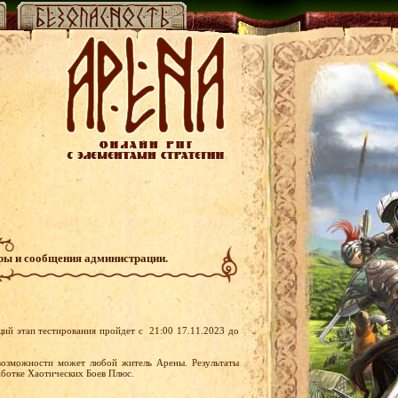
гры и сообщения администрации.
й этап тестирования пройдет с 21:00 17.11.2023 до
 возможности может любой житель Арены. Результаты
аботке Хаотических Боев Плюс.