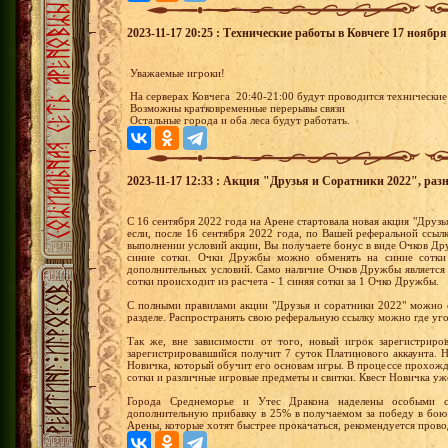
2023-11-17 20:25 : Технические работы в Ковчеге 17 ноября
Уважаемые игроки!
На серверах Ковчега 20:40-21:00 будут проводится технические
Возможны кратковременные перерывы связи
Остальные города и оба леса будут работать.
2023-11-17 12:33 : Акция "Друзья и Соратники 2022", раз
С 16 сентября 2022 года на Арене стартовала новая акция "Друзья
если, после 16 сентября 2022 года, по Вашей реферальной ссыл
выполнении условий акции, Вы получаете бонус в виде Очков 
синие сотки. Очки Дружбы можно обменять на синие сотки
дополнительных условий. Само наличие Очков Дружбы является
сотки происходит из расчета - 1 синяя сотки за 1 Очко Дружбы.
С полными правилами акции "Друзья и соратники 2022" можно 
разделе. Распространять свою реферальную ссылку можно где уг
Так же, вне зависимости от того, новый игрок зарегистриро
зарегистрировавшийся получит 7 суток Платинового аккаунта.
Новичка, который обучит его основам игры. В процессе прохожд
сотки и различные игровые предметы и свитки. Квест Новичка уж
Города Среднеморье и Утес Дракона наделены особыми с
дополнительную прибавку в 25% в получаемом за победу в бою
Арены, которые хотят быстрее прокачаться, рекомендуется прово