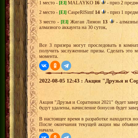
1 место -
[El]
MALAYKO
16
- приз 2 предм
2 место -
[El]
CaspeRlSimf
14
- приз 1 предм
3 место -
[El]
Жиган Лимон
13
- алмазны
алмазного аккаунта на 30 суток,
Все 3 призера могут проследовать в комна
получить заслуженные призы. Сделать это м
момента.
2022-08-05 12:43 : Акция "Друзья и С
Акция "Друзья и Соратники 2021" будет заве
будут удалены, начисление бонусов будет зав
В настоящее время в разработке находится н
После окончания текущей акции мы объявим
начала.