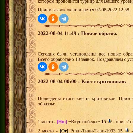
котором проводится турнир для Вашего уровн
Прием заявок оканчивается 07-08-2022 12:58
2022-08-04 11:49 : Новые образы.
Сегодня были установлены все новые образ
Всего обработано 18 заявок. Поздравляем с ус
2022-08-04 00:00 : Квест критовиков
Подведены итоги квеста критовиков. Призо
образом:
1 место -
[Hm]
~Вкус победы~
15
- приз 2 
2 место -
[Or]
Рики-Тики-Тави-1993
15
-