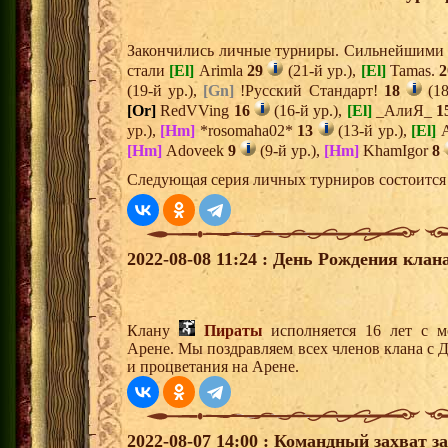
Закончились личные турниры. Сильнейшими и
стали
[El]
Arimla
29
(21-й ур.),
[El]
Tamas.
2
(19-й ур.),
[Gn]
!Русский Стандарт!
18
(18
[Or]
RedVVing
16
(16-й ур.),
[El]
_АлиЯ_
1
ур.),
[Hm]
*rosomaha02*
13
(13-й ур.),
[El]
А
[Hm]
Adoveek
9
(9-й ур.),
[Hm]
KhamIgor
8
Следующая серия личных турниров состоится 
2022-08-08 11:24 : День Рождения клана
Клану
Пираты
исполняется 16 лет с м
Арене. Мы поздравляем всех членов клана с 
и процветания на Арене.
2022-08-07 14:00 : Командный захват з