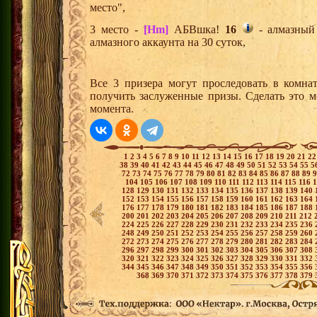
место",
3 место -
[Hm]
АБВшка!
16
- алмазный
алмазного аккаунта на 30 суток,
Все 3 призера могут проследовать в комна
получить заслуженные призы. Сделать это м
момента.
1
2
3
4
5
6
7
8
9
10
11
12
13
14
15
16
17
18
19
20
21
2
38
39
40
41
42
43
44
45
46
47
48
49
50
51
52
53
54
55
5
72
73
74
75
76
77
78
79
80
81
82
83
84
85
86
87
88
89
104
105
106
107
108
109
110
111
112
113
114
115
116
128
129
130
131
132
133
134
135
136
137
138
139
140
152
153
154
155
156
157
158
159
160
161
162
163
164
176
177
178
179
180
181
182
183
184
185
186
187
188
200
201
202
203
204
205
206
207
208
209
210
211
212
224
225
226
227
228
229
230
231
232
233
234
235
236
248
249
250
251
252
253
254
255
256
257
258
259
260
272
273
274
275
276
277
278
279
280
281
282
283
284
296
297
298
299
300
301
302
303
304
305
306
307
308
320
321
322
323
324
325
326
327
328
329
330
331
332
344
345
346
347
348
349
350
351
352
353
354
355
356
368
369
370
371
372
373
374
375
376
377
378
379