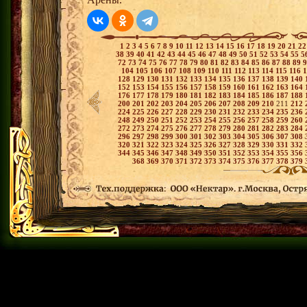
1
2
3
4
5
6
7
8
9
10
11
12
13
14
15
16
17
18
19
20
21
2
38
39
40
41
42
43
44
45
46
47
48
49
50
51
52
53
54
55
5
72
73
74
75
76
77
78
79
80
81
82
83
84
85
86
87
88
89
104
105
106
107
108
109
110
111
112
113
114
115
116
128
129
130
131
132
133
134
135
136
137
138
139
140
152
153
154
155
156
157
158
159
160
161
162
163
164
176
177
178
179
180
181
182
183
184
185
186
187
188
200
201
202
203
204
205
206
207
208
209
210
211
212
224
225
226
227
228
229
230
231
232
233
234
235
236
248
249
250
251
252
253
254
255
256
257
258
259
260
272
273
274
275
276
277
278
279
280
281
282
283
284
296
297
298
299
300
301
302
303
304
305
306
307
308
320
321
322
323
324
325
326
327
328
329
330
331
332
344
345
346
347
348
349
350
351
352
353
354
355
356
368
369
370
371
372
373
374
375
376
377
378
379