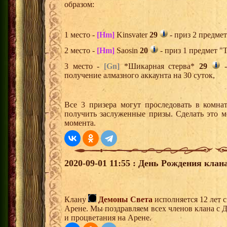
образом:
1 место -
[Hm]
Kinsvater
29
- приз 2 предмет
2 место -
[Hm]
Saosin
20
- приз 1 предмет "
3 место -
[Gn]
*Шикарная стерва*
29
-
получение алмазного аккаунта на 30 суток,
Все 3 призера могут проследовать в комна
получить заслуженные призы. Сделать это м
момента.
2020-09-01 11:55 : День Рождения клана
Клану
Демоны Света
исполняется 12 лет 
Арене. Мы поздравляем всех членов клана с 
и процветания на Арене.