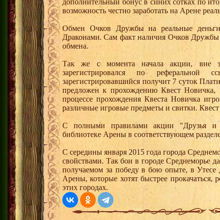
дополнительный бонус в синих сотках по ито
возможность честно заработать на Арене реал
Обмен Очков Дружбы на реальные деньги 
Драконами. Сам факт наличия Очков Дружбы 
обмена.
Так же с момента начала акции, вне з
зарегистрировался по реферальной 
зарегистрировавшийся получит 7 суток Плати
предложен к прохождению Квест Новичка, 
процессе прохождения Квеста Новичка игро
различные игровые предметы и свитки. Квест
С полными правилами акции "Друзья и 
библиотеке Арены в соответствующем раздел
С середины января 2015 года города Среднем
свойствами. Так бои в городе Среднеморье 
получаемом за победу в бою опыте, в Утесе
Арены, которые хотят быстрее прокачаться, 
этих городах.