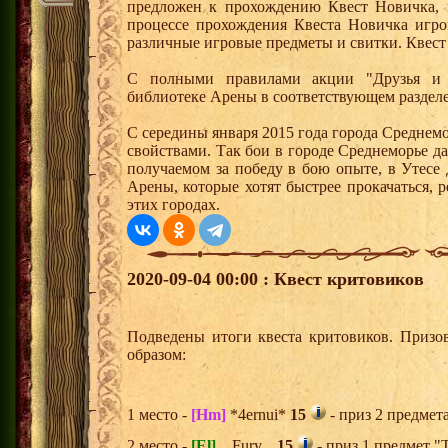
предложен к прохождению Квест Новичка, 
процессе прохождения Квеста Новичка игро
различные игровые предметы и свитки. Квест
С полными правилами акции "Друзья и 
библиотеке Арены в соответствующем раздел
С середины января 2015 года города Среднем
свойствами. Так бои в городе Среднеморье 
получаемом за победу в бою опыте, в Утесе
Арены, которые хотят быстрее прокачаться, 
этих городах.
2020-09-04 00:00 : Квест критовиков
Подведены итоги квеста критовиков. Призо
образом:
1 место -
[Hm]
*4ernui*
15
- приз 2 предмет
2 место -
[El]
...Fury...
15
- приз 1 предмет "