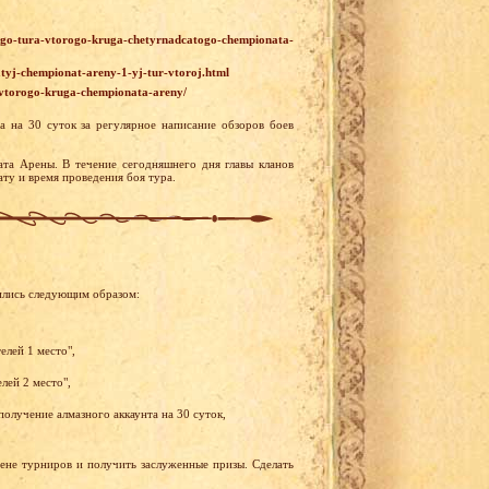
1-ogo-tura-vtorogo-kruga-chetyrnadcatogo-chempionata-
atyj-chempionat-areny-1-yj-tur-vtoroj.html
ur-vtorogo-kruga-chempionata-areny/
 на 30 суток за регулярное написание обзоров боев
ата Арены. В течение сегодняшнего дня главы кланов
ту и время проведения боя тура.
ились следующим образом:
елей 1 место",
лей 2 место",
олучение алмазного аккаунта на 30 суток,
рене турниров и получить заслуженные призы. Сделать