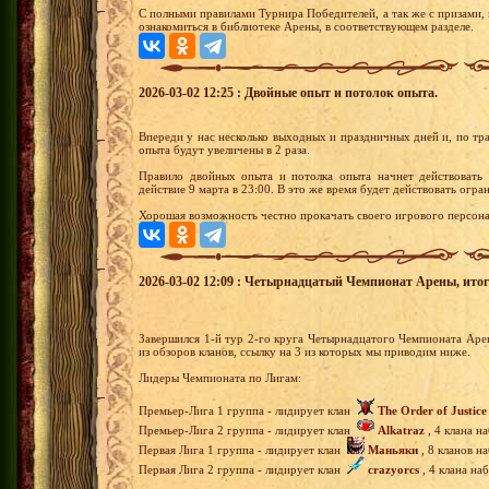
С полными правилами Турнира Победителей, а так же с призами,
ознакомиться в библиотеке Арены, в соответствующем разделе.
2026-03-02 12:25 : Двойные опыт и потолок опыта.
Впереди у нас несколько выходных и праздничных дней и, по тра
опыта будут увеличены в 2 раза.
Правило двойных опыта и потолка опыта начнет действовать 
действие 9 марта в 23:00. В это же время будет действовать огр
Хорошая возможность честно прокачать своего игрового персон
2026-03-02 12:09 : Четырнадцатый Чемпионат Арены, итоги 
Завершился 1-й тур 2-го круга Четырнадцатого Чемпионата Ар
из обзоров кланов, ссылку на 3 из которых мы приводим ниже.
Лидеры Чемпионата по Лигам:
Премьер-Лига 1 группа - лидирует клан
The Order of Justice
Премьер-Лига 2 группа - лидирует клан
Alkatraz
, 4 клана н
Первая Лига 1 группа - лидирует клан
Маньяки
, 8 кланов н
Первая Лига 2 группа - лидирует клан
crazyorcs
, 4 клана на