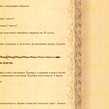
лись следующим образом:
ика 1 место",
овика 2 место",
а получение алмазного аккаунта на 30 суток,
рене турниров и получить заслуженные призы. Сделать
ую неделю.
ая сотня участников Турнира, а принять в нем участие
А некоторые участники Турнира получили по 2 приза.
м:
там которого первая сотня мест получит приз - личное