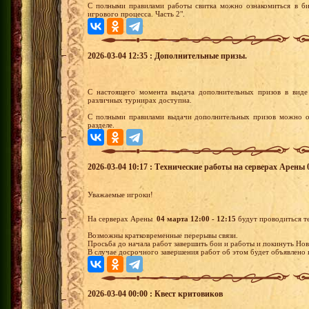
С полными правилами работы свитка можно ознакомиться в би
игрового процесса. Часть 2".
2026-03-04 12:35 : Дополнительные призы.
С настоящего момента выдача дополнительных призов в виде
различных турнирах доступна.
С полными правилами выдачи дополнительных призов можно оз
разделе.
2026-03-04 10:17 : Технические работы на серверах Арены 0
Уважаемые игроки!
На серверах Арены
04 марта 12:00 - 12:15
будут проводиться т
Возможны кратковременные перерывы связи.
Просьба до начала работ завершить бои и работы и покинуть Нов
В случае досрочного завершения работ об этом будет объявлено в
2026-03-04 00:00 : Квест критовиков