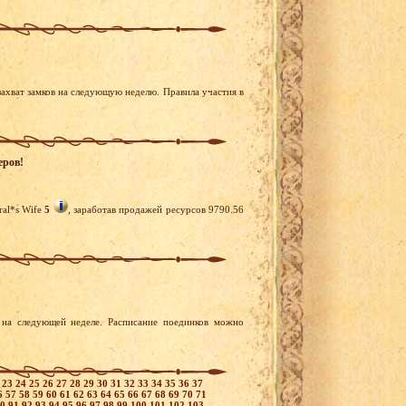
ахват замков на следующую неделю. Правила участия в
еров!
al*s Wife
5
, заработав продажей ресурсов 9790.56
на следующей неделе. Расписание поединков можно
2
23
24
25
26
27
28
29
30
31
32
33
34
35
36
37
6
57
58
59
60
61
62
63
64
65
66
67
68
69
70
71
90
91
92
93
94
95
96
97
98
99
100
101
102
103