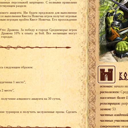
ованных персонажей запрещено. С полными правилами
етствующем разделе.
нового аккаунта. Им будем предложен для выполнение
ессе выполнения Квеста Новичка игрок получит игровые
новым игрокам пройти Квест Новичка. Его прохождение
Утес Дракона. За победу в городе Среднеморье игрок
с Дракона 10% к опыту за бой. Все желающие могут
х городах.
ись следующим образом:
удачника 1 место",
основан:
начало но
 2 место",
расположен:
Сред
население: более 1
получение алмазного аккаунта на 30 суток,
регистрация:
разр
замков:
53
рене турниров и получить заслуженные призы. Сделать
частных владений
частных участков
суверенитет:
неза