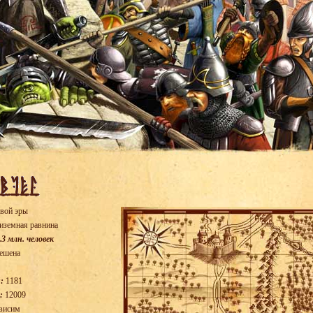
вой эры
иземная равнина
.3 млн. человек
ешена
:
1181
:
12009
висим