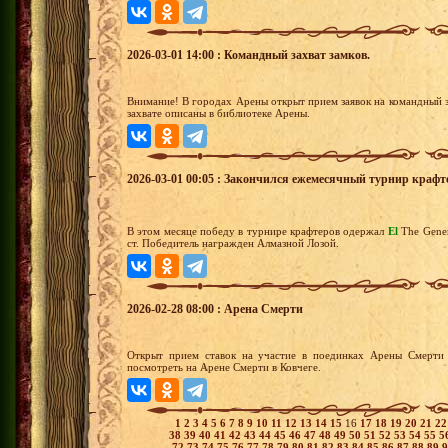
2026-03-01 14:00 : Командный захват замков.
Внимание! В городах Арены открыт прием заявок на командный з
захвате описаны в библиотеке Арены.
2026-03-01 00:05 : Закончился ежемесячный турнир крафт
В этом месяце победу в турнире крафтеров одержал
El
The Gener
ст. Победитель награжден Алмазной Лозой.
2026-02-28 08:00 : Арена Смерти
Открыт прием ставок на участие в поединках Арены Смерти 
посмотреть на Арене Смерти в Ковчеге.
1
2
3
4
5
6
7
8
9
10
11
12
13
14
15
16
17
18
19
20
21
2
38
39
40
41
42
43
44
45
46
47
48
49
50
51
52
53
54
55
5
72
73
74
75
76
77
78
79
80
81
82
83
84
85
86
87
88
89