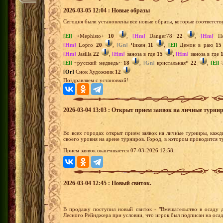
2026-03-05 12:04 : Новые образы
Сегодня были установлены все новые образы, которые соответств
[El]
+Mephisto+
10
,
[Hm]
Danger78
22
,
[Hm]
По
[Hm]
Lopro
20
,
[Gn]
Чикен
11
,
[El]
Демон в раю
15
[Hm]
Jasilla
22
,
[Hm]
заноза в где
15
,
[Hm]
заноза в где
[El]
~русский медведь~
18
,
[Gn]
кристальная*
22
,
[El]
T
[Or]
Снок Художник
12
Поздравляем с установкой!
2026-03-04 13:03 : Открыт прием заявок на личные турни
Во всех городах открыт прием заявок на личные турниры, кажд
своего уровня на арене турниров. Город, в котором проводится 
Прием заявок оканчивается 07-03-2026 12:58
2026-03-04 12:45 : Новый свиток.
В продажу поступил новый свиток - "Вмешательство в осаду д
Лесного Рейнджера при условии, что игрок был подписан на осад