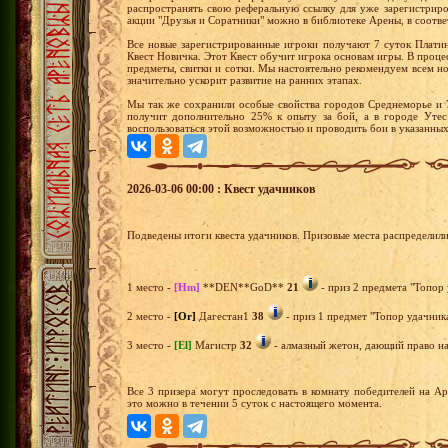
распространять свою реферальную ссылку для уже зарегистрир
акции "Друзья и Соратники" можно в библиотеке Арены, в соотв
Все новые зарегистрированные игроки получают 7 суток Плати
Квест Новичка. Этот Квест обучит игрока основам игры. В проц
предметы, свитки и сотки. Мы настоятельно рекомендуем всем 
значительно ускорит развитие на ранних этапах.
Мы так же сохранили особые свойства городов Среднеморье и 
получит дополнительно 25% к опыту за бой, а в городе Уте
воспользоваться этой возможностью и проводить бои в указанны
2026-03-06 00:00 : Квест удачников
Подведены итоги квеста удачников. Призовые места распределил
1 место -
[Hm]
**DEN**GoD**
21
- приз 2 предмета "Топор 
2 место -
[Or]
Дагестан1
38
- приз 1 предмет "Топор удачника
3 место -
[El]
Магистр
32
- алмазный жетон, дающий право на 
Все 3 призера могут проследовать в комнату победителей на А
это можно в течении 5 суток с настоящего момента.