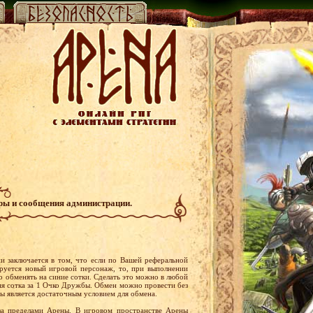
гры и сообщения администрации.
и заключается в том, что если по Вашей реферальной
руется новый игровой персонаж, то, при выполнении
обменять на синие сотки. Сделать это можно в любой
няя сотка за 1 Очко Дружбы. Обмен можно провести без
ы является достаточным условием для обмена.
за пределами Арены. В игровом пространстве Арены