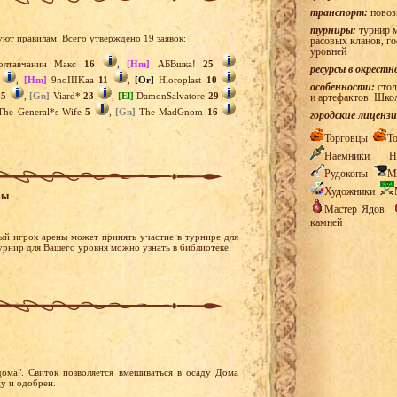
транспорт:
повоз
турниры:
турнир м
уют правилам. Всего утверждено 19 заявок:
расовых кланов, г
уровней
лтавчанин Макс
16
,
[Hm]
АБВшка!
25
,
ресурсы в окрестн
,
[Hm]
9noIIIKaa
11
,
[Or]
Hloroplast
10
,
особенности:
стол
15
,
[Gn]
Viard*
23
,
[El]
DamonSalvatore
29
,
и артефактов. Шко
he General*s Wife
5
,
[Gn]
The MadGnom
16
,
городские лицензи
Торговцы
Т
Наемники
Н
Рудокопы
М
Художники
ры
Мастер Ядов
камней
ый игрок арены может принять участие в турнире для
турнир для Вашего уровня можно узнать в библиотеке.
ома". Свиток позволяется вмешиваться в осаду Дома
у и одобрен.