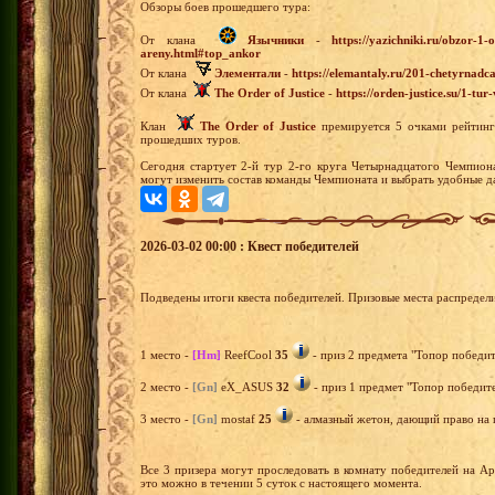
Обзоры боев прошедшего тура:
От клана
Язычники
-
https://yazichniki.ru/obzor-
areny.html#top_ankor
От клана
Элементали
-
https://elemantaly.ru/201-chetyrnadc
От клана
The Order of Justice
-
https://orden-justice.su/1-t
Клан
The Order of Justice
премируется 5 очками рейтинга
прошедших туров.
Сегодня стартует 2-й тур 2-го круга Четырнадцатого Чемпион
могут изменить состав команды Чемпионата и выбрать удобные да
2026-03-02 00:00 : Квест победителей
Подведены итоги квеста победителей. Призовые места распредел
1 место -
[Hm]
ReefCool
35
- приз 2 предмета "Топор победит
2 место -
[Gn]
eX_ASUS
32
- приз 1 предмет "Топор победите
3 место -
[Gn]
mostaf
25
- алмазный жетон, дающий право на п
Все 3 призера могут проследовать в комнату победителей на А
это можно в течении 5 суток с настоящего момента.