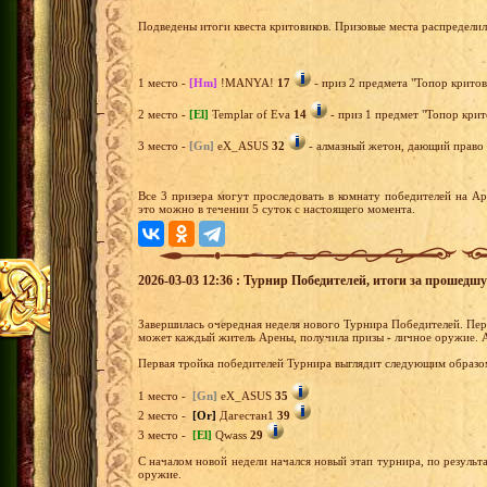
Подведены итоги квеста критовиков. Призовые места распредели
1 место -
[Hm]
!MANYA!
17
- приз 2 предмета "Топор критов
2 место -
[El]
Templar of Eva
14
- приз 1 предмет "Топор крит
3 место -
[Gn]
eX_ASUS
32
- алмазный жетон, дающий право н
Все 3 призера могут проследовать в комнату победителей на А
это можно в течении 5 суток с настоящего момента.
2026-03-03 12:36 : Турнир Победителей, итоги за прошедш
Завершилась очередная неделя нового Турнира Победителей. Перв
может каждый житель Арены, получила призы - личное оружие. 
Первая тройка победителей Турнира выглядит следующим образо
1 место -
[Gn]
eX_ASUS
35
2 место -
[Or]
Дагестан1
39
3 место -
[El]
Qwass
29
С началом новой недели начался новый этап турнира, по результа
оружие.