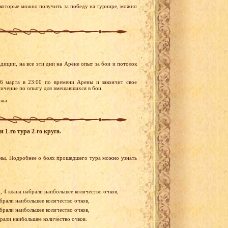
 которые можно получить за победу на турнире, можно
диции, на все эти дни на Арене опыт за бои и потолок
6 марта в 23:00 по времени Арены и закончит свое
аничение по опыту для вмешавшихся в бои.
ажа.
1-го тура 2-го круга.
ены. Подробнее о боях прошедшего тура можно узнать
, 4 клана набрали наибольшее количество очков,
абрали наибольшее количество очков,
абрали наибольшее количество очков,
брали наибольшее количество очков.