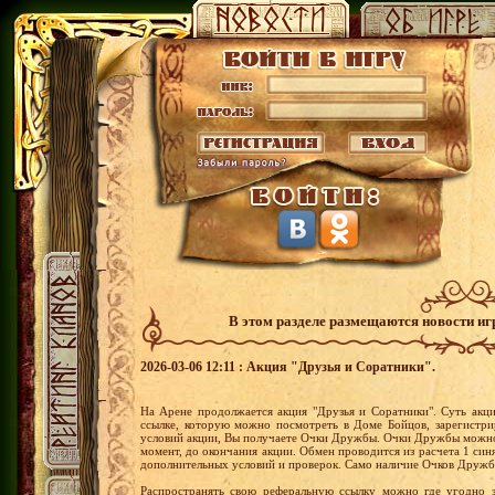
В этом разделе размещаются новости и
2026-03-06 12:11 : Акция "Друзья и Соратники".
На Арене продолжается акция "Друзья и Соратники". Суть акци
ссылке, которую можно посмотреть в Доме Бойцов, зарегистри
условий акции, Вы получаете Очки Дружбы. Очки Дружбы можно 
момент, до окончания акции. Обмен проводится из расчета 1 си
дополнительных условий и проверок. Само наличие Очков Дружб
Распространять свою реферальную ссылку можно где угодно 