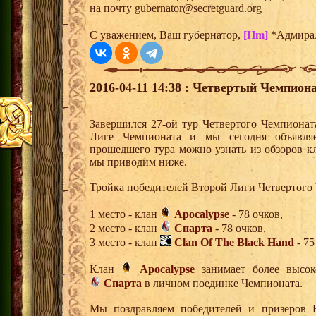
на почту gubernator@secretguard.org
С уважением, Ваш губернатор,
[Hm]
*Адмира
2016-04-11 14:38 : Четвертый Чемпиона
Завершился 27-ой тур Четвертого Чемпиона
Лиге Чемпионата и мы сегодня объявля
прошедшего тура можно узнать из обзоров к
мы приводим ниже.
Тройка победителей Второй Лиги Четвертого
1 место - клан
Apocalypse
- 78 очков,
2 место - клан
Спарта
- 78 очков,
3 место - клан
Clan Of The Black Hand
- 75
Клан
Apocalypse
занимает более высок
Спарта
в личном поединке Чемпионата.
Мы поздравляем победителей и призеров 