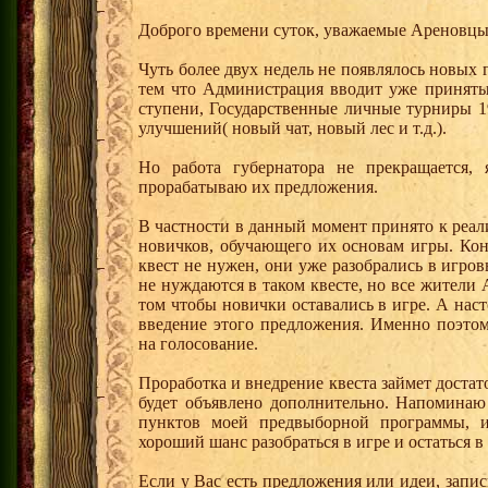
Доброго времени суток, уважаемые Ареновцы
Чуть более двух недель не появлялось новых
тем что Администрация вводит уже приняты
ступени, Государственные личные турниры 1
улучшений( новый чат, новый лес и т.д.).
Но работа губернатора не прекращается,
прорабатываю их предложения.
В частности в данный момент принято к реал
новичков, обучающего их основам игры. Ко
квест не нужен, они уже разобрались в игро
не нуждаются в таком квесте, но все жители
том чтобы новички оставались в игре. А нас
введение этого предложения. Именно поэто
на голосование.
Проработка и внедрение квеста займет доста
будет объявлено дополнительно. Напоминаю
пунктов моей предвыборной программы, и
хороший шанс разобраться в игре и остаться в
Если у Вас есть предложения или идеи, запи