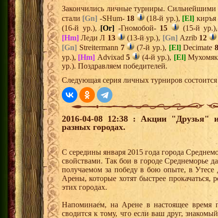
Закончились личные турниры. Сильнейшими и
стали
[Gn]
-SHum-
18
(18-й ур.),
[El]
киръ
(16-й ур.),
[Or]
-Гномобой-
15
(15-й ур.)
[Hm]
Леди Л
13
(13-й ур.),
[Gn]
Azrib
12
[Gn]
Streitermann
7
(7-й ур.),
[El]
Decimate
ур.),
[Hm]
Advixad
5
(4-й ур.),
[El]
Мухомя
ур.). Поздравляем победителей.
Следующая серия личных турниров состоится 
2016-04-08 12:38 : Акции "Друзья"
разных городах.
С середины января 2015 года города Среднем
свойствами. Так бои в городе Среднеморье 
получаемом за победу в бою опыте, в Утесе
Арены, которые хотят быстрее прокачаться, 
этих городах.
Напоминаем, на Арене в настоящее время п
сводится к тому, что если ваш друг, знаком