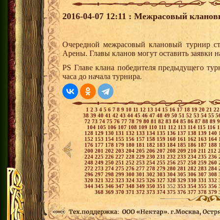
2016-04-07 12:11 : Межрасовый кланов
Очередной межрасовый клановый турнир ста
Арены. Главы кланов могут оставить заявки н
PS Главе клана победителя предыдущего тур
часа до начала турнира.
1
2
3
4
5
6
7
8
9
10
11
12
13
14
15
16
17
18
19
20
21
2
38
39
40
41
42
43
44
45
46
47
48
49
50
51
52
53
54
55
5
72
73
74
75
76
77
78
79
80
81
82
83
84
85
86
87
88
89
104
105
106
107
108
109
110
111
112
113
114
115
116
128
129
130
131
132
133
134
135
136
137
138
139
140
152
153
154
155
156
157
158
159
160
161
162
163
164
176
177
178
179
180
181
182
183
184
185
186
187
188
200
201
202
203
204
205
206
207
208
209
210
211
212
224
225
226
227
228
229
230
231
232
233
234
235
236
248
249
250
251
252
253
254
255
256
257
258
259
260
272
273
274
275
276
277
278
279
280
281
282
283
284
296
297
298
299
300
301
302
303
304
305
306
307
308
320
321
322
323
324
325
326
327
328
329
330
331
332
344
345
346
347
348
349
350
351
352
353
354
355
356
368
369
370
371
372
373
374
375
376
377
378
379