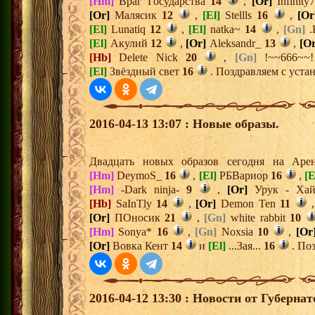
[Hm]
Враг Государства
14
,
[Or]
Infinit
[Or]
Малясик
12
,
[El]
Stellls
16
,
[Or
[El]
Lunatiq
12
,
[El]
natka~
14
,
[Gn]
.
[El]
Акулий
12
,
[Or]
Aleksandr_
13
,
[Or
[Hb]
Delete Nick
20
,
[Gn]
!~~666~~
[El]
Звёздный свет
16
. Поздравляем с уста
2016-04-13 13:07 : Новые образы.
Двадцать новых образов сегодня на Ар
[Hm]
DeymoS_
16
,
[El]
РБВариор
16
,
[E
[Hm]
-Dark ninja-
9
,
[Or]
Урук - Х
[Hb]
SaInTly
14
,
[Or]
Demon Ten
11
[Or]
ПОносик
21
,
[Gn]
white rabbit
10
[Hm]
Sonya*
16
,
[Gn]
Noxsia
10
,
[Or
[Or]
Вовка Кент
14
и
[El]
...Зая...
16
. Поз
2016-04-12 13:30 : Новости от Губерна