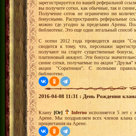
зарегистрируется по вашей реферальной ссылк
вы получите сотки, как обычные, так и синие,
Получение соток не ограничено ни количес
бонусными. Распространять реферальные сс
можно где угодно за пределами Арены. По
библиотеке. Это еще один легальный способ з
С осени 2012 года проводится акция "Со
сводится к тому, что, персонажи зарегист
получают на старте существенные бонусы, 
платиновый аккаунт. Эти бонусы значительно
синие сотки, получаемые по акции "Друзья"
акции "Соратники". С полными правил
библиотеке.
2016-04-08 11:31 : День Рождения клана
Клану
[Or]
Inferno
исполняется 5 лет с 
Арене. Мы поздравляем всех членов клана 
процветания на Арене.