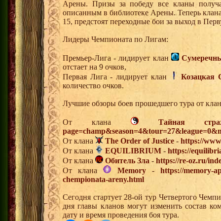
Арены. Призы за победу все кланы получа
описанным в библиотеке Арены. Теперь клана
15, предстоят переходные бои за выход в Пер
Лидеры Чемпионата по Лигам:
Премьер-Лига - лидирует клан
Сумеречны
отстает на 9 очков,
Первая Лига - лидирует клан
Козацкая 
количество очков.
Лучшие обзоры боев прошедшего тура от клан
От клана
Тайная стра
page=champ&season=4&tour=27&league=0&m
От клана
The Order of Justice
-
https://www
От клана
EQUILIBRIUM
-
https://equilibr
От клана
Обитель Зла
-
https://re-oz.ru/i
От клана
Memory
-
https://memory-ap
chempionata-areny.html
Сегодня стартует 28-ой тур Четвертого Чемп
дня главы кланов могут изменить состав к
дату и время проведения боя тура.