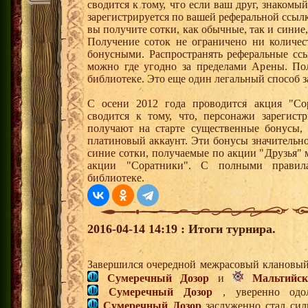
сводится к тому, что если ваш друг, знаком
зарегистрируется по вашей реферальной ссылк
вы получите сотки, как обычные, так и синие,
Получение соток не ограничено ни количес
бонусными. Распространять реферальные сс
можно где угодно за пределами Арены. По
библиотеке. Это еще один легальный способ з
С осени 2012 года проводится акция "Со
сводится к тому, что, персонажи зарегист
получают на старте существенные бонусы, 
платиновый аккаунт. Эти бонусы значительно
синие сотки, получаемые по акции "Друзья"
акции "Соратники". С полными правил
библиотеке.
2016-04-14 14:19 : Итоги турнира.
Завершился очередной межрасовый клановый
Сумеречный Дозор
и
Мальтийс
Сумеречный Дозор
, уверенно одол
Сумеречный Дозор
заслуженно стал си