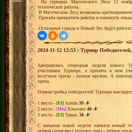
На серверах Магического Леса 12 ноября
технические работы.
В Магическом Лесу возможны кратковременн
Просьба прекратить работы и покинуть локац
Остальные города и Новый Лес будут работа
2024-11-12 12:53 : Турнир Победителе
Завершилась очередная неделя нового Т
участников Турнира, а принять в нем уч
получила призы - личное оружие. А некото
приза.
Первая тройка победителей Турнира выгляди
1 место -
[El]
Arimla
39
2 место -
[Hm]
Kinsvater
40
3 место -
[El]
Tamas.
36
С началом новой недели начался новый эта
первая сотня мест получит приз - личное ору