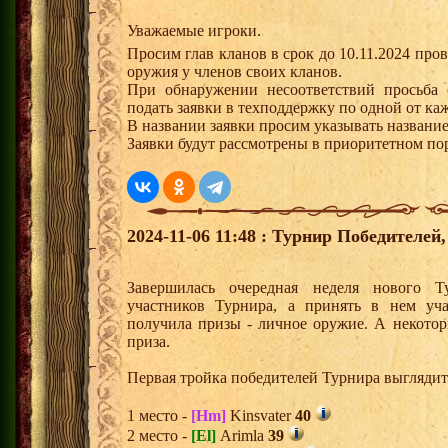
Уважаемые игроки.
Просим глав кланов в срок до 10.11.2024 про
оружия у членов своих кланов.
При обнаружении несоответствий просьба 
подать заявки в техподдержку по одной от ка
В названии заявки просим указывать название
Заявки будут рассмотрены в приоритетном по
2024-11-06 11:48 : Турнир Победителе
Завершилась очередная неделя нового Т
участников Турнира, а принять в нем уч
получила призы - личное оружие. А некото
приза.
Первая тройка победителей Турнира выгляди
1 место -
[Hm]
Kinsvater
40
2 место -
[El]
Arimla
39