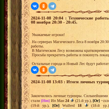
2024-11-08 20:04 : Технические рабо
08 ноября 20:30 - 20:45.
Уважаемые игроки!
На серверах Магического Леса 8 ноября 20:30 
работы.
В Магическом Лесу возможны кратковременн
Просьба прекратить работы и покинуть локац
Остальные города и Новый Лес будут работа
2024-11-08 13:03 : Итоги личных турни
Закончились личные турниры. Сильнейшими и
стали
[Hm]
Ип Ман
24
(21-й ур.),
[Or]
~zzz
(19-й ур.),
[Or]
Wulferd
18
(18-й ур.