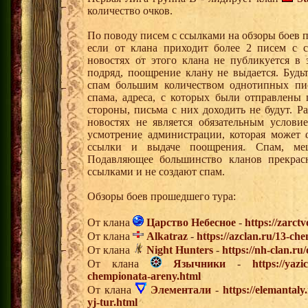
количество очков.
По поводу писем с ссылками на обзоры боев 
если от клана приходит более 2 писем с с
новостях от этого клана не публикуется в 
подряд, поощрение клану не выдается. Будь
спам большим количеством однотипных пис
спама, адреса, с которых были отправлены
стороны, письма с них доходить не будут. Р
новостях не является обязательным услови
усмотрение администрации, которая может 
ссылки и выдаче поощрения. Спам, меш
Подавляющее большинство кланов прекрасн
ссылками и не создают спам.
Обзоры боев прошедшего тура:
От клана
Царство Небесное
-
https://zarct
От клана
Alkatraz
-
https://azclan.ru/13-ch
От клана
Night Hunters
-
https://nh-clan.ru
От клана
Язычники
-
https://yazi
chempionata-areny.html
От клана
Элементали
-
https://elemantal
yj-tur.html