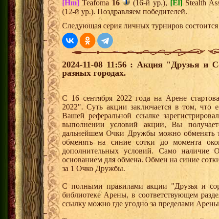
[Hm]
Teafoma
16
(16-й ур.),
[El]
Stealth As
(12-й ур.). Поздравляем победителей.
Следующая серия личных турниров состоится 
2024-11-08 11:56 : Акция "Друзья и 
разных городах.
С 16 сентября 2022 года на Арене стартов
2022". Суть акции заключается в том, что е
Вашей реферальной ссылке зарегистрирова
выполнении условий акции, Вы получае
дальнейшем Очки Дружбы можно обменять 
обменять на синие сотки до момента око
дополнительных условий. Само наличие О
основанием для обмена. Обмен на синие сотки 
за 1 Очко Дружбы.
С полными правилами акции "Друзья и сор
библиотеке Арены, в соответствующем разде
ссылку можно где угодно за пределами Арены