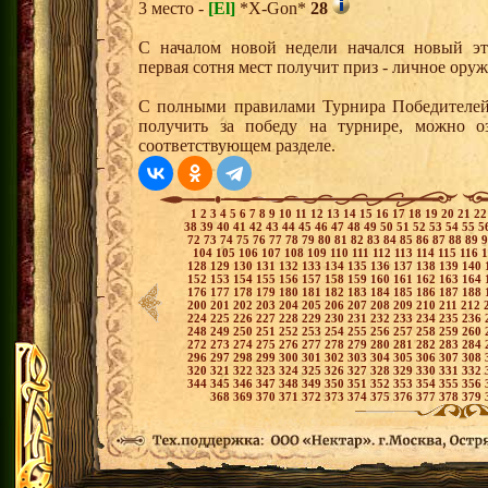
3 место -
[El]
*X-Gon*
28
С началом новой недели начался новый эта
первая сотня мест получит приз - личное ору
С полными правилами Турнира Победителей,
получить за победу на турнире, можно о
соответствующем разделе.
1
2
3
4
5
6
7
8
9
10
11
12
13
14
15
16
17
18
19
20
21
2
38
39
40
41
42
43
44
45
46
47
48
49
50
51
52
53
54
55
5
72
73
74
75
76
77
78
79
80
81
82
83
84
85
86
87
88
89
104
105
106
107
108
109
110
111
112
113
114
115
116
128
129
130
131
132
133
134
135
136
137
138
139
140
152
153
154
155
156
157
158
159
160
161
162
163
164
176
177
178
179
180
181
182
183
184
185
186
187
188
200
201
202
203
204
205
206
207
208
209
210
211
212
224
225
226
227
228
229
230
231
232
233
234
235
236
248
249
250
251
252
253
254
255
256
257
258
259
260
272
273
274
275
276
277
278
279
280
281
282
283
284
296
297
298
299
300
301
302
303
304
305
306
307
308
320
321
322
323
324
325
326
327
328
329
330
331
332
344
345
346
347
348
349
350
351
352
353
354
355
356
368
369
370
371
372
373
374
375
376
377
378
379