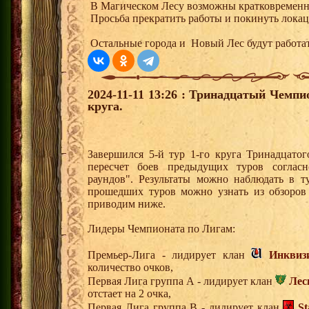
В Магическом Лесу возможны кратковременн
Просьба прекратить работы и покинуть локац
Остальные города и Новый Лес будут работа
2024-11-11 13:26 : Тринадцатый Чемпи
круга.
Завершился 5-й тур 1-го круга Тринадцат
пересчет боев предыдущих туров соглас
раундов". Результаты можно наблюдать в т
прошедших туров можно узнать из обзоров
приводим ниже.
Лидеры Чемпионата по Лигам:
Премьер-Лига - лидирует клан
Инквиз
количество очков,
Первая Лига группа А - лидирует клан
Лес
отстает на 2 очка,
Первая Лига группа В - лидирует клан
S