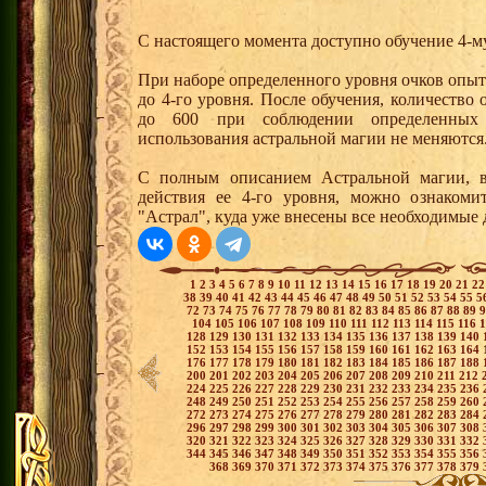
С настоящего момента доступно обучение 4-м
При наборе определенного уровня очков опыт
до 4-го уровня. После обучения, количество
до 600 при соблюдении определенных 
использования астральной магии не меняются
С полным описанием Астральной магии, в
действия ее 4-го уровня, можно ознакоми
"Астрал", куда уже внесены все необходимые
1
2
3
4
5
6
7
8
9
10
11
12
13
14
15
16
17
18
19
20
21
2
38
39
40
41
42
43
44
45
46
47
48
49
50
51
52
53
54
55
5
72
73
74
75
76
77
78
79
80
81
82
83
84
85
86
87
88
89
104
105
106
107
108
109
110
111
112
113
114
115
116
128
129
130
131
132
133
134
135
136
137
138
139
140
152
153
154
155
156
157
158
159
160
161
162
163
164
176
177
178
179
180
181
182
183
184
185
186
187
188
200
201
202
203
204
205
206
207
208
209
210
211
212
224
225
226
227
228
229
230
231
232
233
234
235
236
248
249
250
251
252
253
254
255
256
257
258
259
260
272
273
274
275
276
277
278
279
280
281
282
283
284
296
297
298
299
300
301
302
303
304
305
306
307
308
320
321
322
323
324
325
326
327
328
329
330
331
332
344
345
346
347
348
349
350
351
352
353
354
355
356
368
369
370
371
372
373
374
375
376
377
378
379