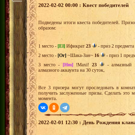
2022-02-02 00:00 : Квест победителей
Подведены итоги квеста победителей. Приз
образом:
1 место -
[El]
Ификрат
23
- приз 2 предмета
2 место -
[Or]
~Шака-Зан~
16
- приз 1 пред
3 место -
[Hm]
!Maxi!
23
- алмазный 
алмазного аккаунта на 30 суток,
Все 3 призера могут проследовать в комна
получить заслуженные призы. Сделать это м
момента.
2022-02-01 12:30 : День Рождения клан