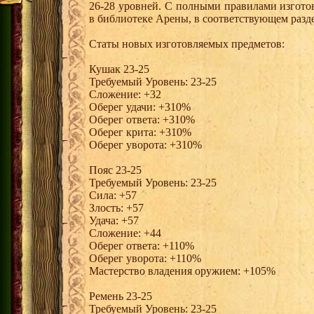
26-28 уровней. С полными правилами изгото
в библиотеке Арены, в соответствующем разде
Статы новых изготовляемых предметов:
Кушак 23-25
Требуемый Уровень: 23-25
Сложение: +32
Оберег удачи: +310%
Оберег ответа: +310%
Оберег крита: +310%
Оберег уворота: +310%
Пояс 23-25
Требуемый Уровень: 23-25
Сила: +57
Злость: +57
Удача: +57
Сложение: +44
Оберег ответа: +110%
Оберег уворота: +110%
Мастерство владения оружием: +105%
Ремень 23-25
Требуемый Уровень: 23-25