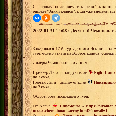
С полным описанием изменений можно оз
разделе "Замки кланов", куда уже внесены вс
2022-01-31 12:08 : Десятый Чемпионат 
Завершился 17-й тур Десятого Чемпионата 
тура можно узнать из обзоров кланов, ссылки
Лидеры Чемпионата по Лигам:
Премьер-Лига - лидирует клан
Night Hunte
на 3 очка,
Первая Лига - лидирует клан
Инквизици
на 3 очка.
Обзоры боев прошедшего тура:
От клана
Пивоманы
-
https://pivoman
tura-x-chempionata-areny.html?showall=1
От клана
Элементали
-
https://elem