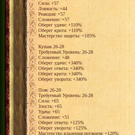
Сила: +57
Ловкость: +44
Реакция: +57
Сложение: +57
Оберег удачи: +110%
Оберег крита: +110%
Мастерство защиты: +105%
Кушак 26-28
Требуемый Уровень: 26-28
Сложение: +48
Оберег удачи: +340%
Оберег ответа: +340%
Оберег крита: +340%
Оберег уворота: +340%
Пояс 26-28
Требуемый Уровень: 26-28
Сила: +65
Злость: +65
Удача: +65
Сложение: +51
Оберег ответа: +125%
Оберег уворота: +125%
Мастерство владения оружием: +120%