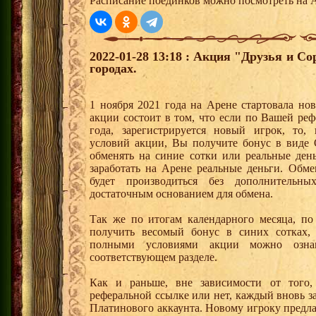
Расписание поединков можно посмотреть на А
2022-01-28 13:18 : Акция "Друзья и С
городах.
1 ноября 2021 года на Арене стартовала но
акции состоит в том, что если по Вашей реф
года, зарегистрируется новый игрок, то,
условий акции, Вы получите бонус в вид
обменять на синие сотки или реальные ден
заработать на Арене реальные деньги. Обм
будет производиться без дополнительн
достаточным основанием для обмена.
Так же по итогам календарного месяца, п
получить весомый бонус в синих сотках,
полными условиями акции можно озна
соответствующем разделе.
Как и раньше, вне зависимости от того,
реферальной ссылке или нет, каждый вновь з
Платинового аккаунта. Новому игроку предл