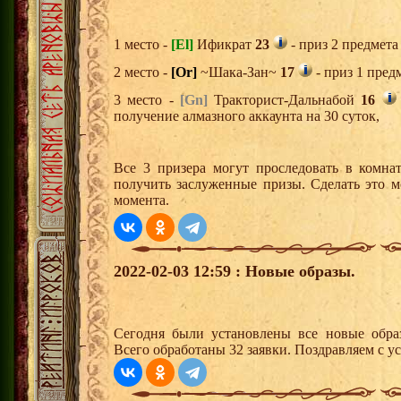
1 место -
[El]
Ификрат
23
- приз 2 предмета
2 место -
[Or]
~Шака-Зан~
17
- приз 1 пред
3 место -
[Gn]
Тракторист-Дальнабой
16
получение алмазного аккаунта на 30 суток,
Все 3 призера могут проследовать в комна
получить заслуженные призы. Сделать это м
момента.
2022-02-03 12:59 : Новые образы.
Сегодня были установлены все новые образ
Всего обработаны 32 заявки. Поздравляем с у