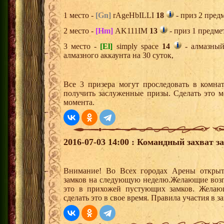
1 место -
[Gn]
rAgeHbILLI
18
- приз 2 пред
2 место -
[Hm]
AK111IM
13
- приз 1 предме
3 место -
[El]
simply space
14
- алмазный
алмазного аккаунта на 30 суток,
Все 3 призера могут проследовать в комна
получить заслуженные призы. Сделать это м
момента.
2016-07-03 14:00 : Командный захват з
Внимание! Во Всех городах Арены открыт
замков на следующую неделю.Желающие возгла
это в прихожей пустующих замков. Желающ
сделать это в свое время. Правила участия в 