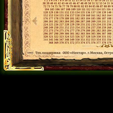
1
2
3
4
5
6
7
8
9
10
11
12
13
14
15
16
17
18
19
20
21
2
38
39
40
41
42
43
44
45
46
47
48
49
50
51
52
53
54
55
5
72
73
74
75
76
77
78
79
80
81
82
83
84
85
86
87
88
89
104
105
106
107
108
109
110
111
112
113
114
115
116
128
129
130
131
132
133
134
135
136
137
138
139
140
152
153
154
155
156
157
158
159
160
161
162
163
164
176
177
178
179
180
181
182
183
184
185
186
187
188
200
201
202
203
204
205
206
207
208
209
210
211
212
224
225
226
227
228
229
230
231
232
233
234
235
236
248
249
250
251
252
253
254
255
256
257
258
259
260
272
273
274
275
276
277
278
279
280
281
282
283
284
296
297
298
299
300
301
302
303
304
305
306
307
308
320
321
322
323
324
325
326
327
328
329
330
331
332
344
345
346
347
348
349
350
351
352
353
354
355
356
368
369
370
371
372
373
374
375
376
377
378
379