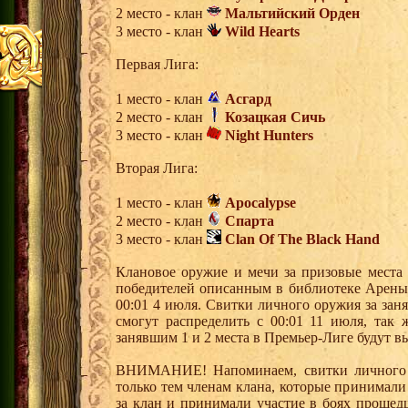
2 место - клан
Мальтийский Орден
3 место - клан
Wild Hearts
Первая Лига:
1 место - клан
Асгард
2 место - клан
Козацкая Сичь
3 место - клан
Night Hunters
Вторая Лига:
1 место - клан
Apocalypse
2 место - клан
Спарта
3 место - клан
Clan Of The Black Hand
Клановое оружие и мечи за призовые места 
победителей описанным в библиотеке Арены,
00:01 4 июля. Свитки личного оружия за зан
смогут распределить с 00:01 11 июля, так 
занявшим 1 и 2 места в Премьер-Лиге будут вы
ВНИМАНИЕ! Напоминаем, свитки личного о
только тем членам клана, которые принимали
за клан и принимали участие в боях прошед