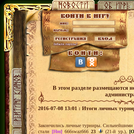
В этом разделе размещаются н
администр
2016-07-08 13:01 : Итоги личных турни
Закончились личные турниры. Сильнейшими и
стали
[Hm]
666swaz666
23
(21-й ур.),
[O