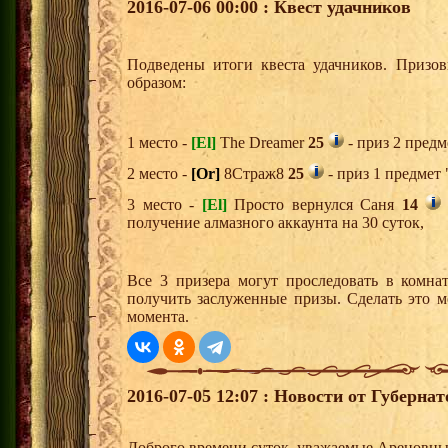
2016-07-06 00:00 : Квест удачников
Подведены итоги квеста удачников. Призо
образом:
1 место -
[El]
The Dreamer
25
- приз 2 предм
2 место -
[Or]
8Страж8
25
- приз 1 предмет 
3 место -
[El]
Просто вернулся Саня
14
получение алмазного аккаунта на 30 суток,
Все 3 призера могут проследовать в комна
получить заслуженные призы. Сделать это м
момента.
2016-07-05 12:07 : Новости от Губерна
Доброго времени суток, уважаемые Ареновцы