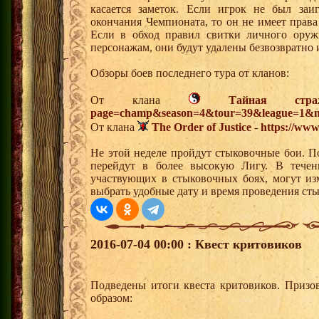
касается заметок. Если игрок не был заи
окончания Чемпионата, то он не имеет права
Если в обход правил свитки личного оруж
персонажам, они будут удалены безвозвратно 
Обзоры боев последнего тура от кланов:
От клана
Тайная стра
page=champ&season=4&tour=39&league=1&m
От клана
The Order of Justice
-
https://www
Не этой неделе пройдут стыковочные бои. П
перейдут в более высокую Лигу. В течен
участвующих в стыковочных боях, могут из
выбрать удобные дату и время проведения сты
2016-07-04 00:00 : Квест критовиков
Подведены итоги квеста критовиков. Призо
образом: