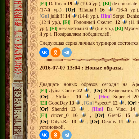
[El]
Daffman
19
(19-й ур.),
[El]
de chokolate
(17-й ур.),
[Or]
!!Паша!!
16
(16-й ур.
[Gn]
julik!!!
14
(14-й ур.),
[Hm]
Serge_Denis
(12-й ур.),
[El]
-Голодный Скелет-
12
(11-й
ур.),
[El]
незаметный
6
(6-й ур.),
[El]
Мухом
й ур.). Поздравляем победителей.
Следующая серия личных турниров состоится 
2016-07-07 13:04 : Новые образы.
Двадцать новых образов сегодня на А
[El]
Душа Санти
22
,
[Or]
Я Бездельник
1
[Or]
...Striker...
10
,
[Hm]
SuperJet
20
[El]
GoodDay
13
,
[Gn]
*spectr*
12
,
[Or]
[Or]
Shendri
13
,
[Hm]
Da Vinci
14
[El]
citizen_0
16
,
[Or]
Gret42
15
[Or]
Ditya.Ra
13
,
[Or]
Deonis
11
и
установкой.