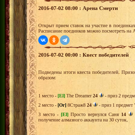
2016-07-02 08:00 : Арена Смерти
Открыт прием ставок на участие в поединка
Расписание поединков можно посмотреть на А
2016-07-02 00:00 : Квест победителей
Подведены итоги квеста победителей. Приз
образом:
1 место -
[El]
The Dreamer
24
- приз 2 предм
2 место -
[Or]
8Страж8
24
- приз 1 предмет 
3 место -
[El]
Просто вернулся Саня
14
получение алмазного аккаунта на 30 суток,