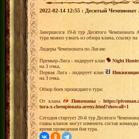
2022-02-14 12:55 : Десятый Чемпионат 
Завершился 19-й тур Десятого Чемпионата 
тура можно узнать из обзора клана, ссылку н
Лидеры Чемпионата по Лигам:
Премьер-Лига - лидирует клан
Night Hunte
на 3 очка,
Первая Лига - лидирует клан
Инквизици
на 3 очка.
Обзор боев прошедшего тура:
От клана
Пивоманы
-
https://pivoman
tura-x-chempionata-areny.html?showall=1
Сегодня стартует 20-й тур Десятого Чемпион
главы кланов могут изменить состав команды
время проведения боя тура.