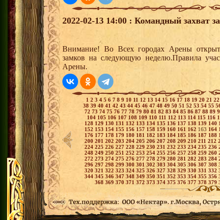
2022-02-13 14:00 : Командный захват з
Внимание! Во Всех городах Арены открыт
замков на следующую неделю.Правила учас
Арены.
1
2
3
4
5
6
7
8
9
10
11
12
13
14
15
16
17
18
19
20
21
2
38
39
40
41
42
43
44
45
46
47
48
49
50
51
52
53
54
55
5
72
73
74
75
76
77
78
79
80
81
82
83
84
85
86
87
88
89
104
105
106
107
108
109
110
111
112
113
114
115
116
128
129
130
131
132
133
134
135
136
137
138
139
140
152
153
154
155
156
157
158
159
160
161
162
163
164
176
177
178
179
180
181
182
183
184
185
186
187
188
200
201
202
203
204
205
206
207
208
209
210
211
212
224
225
226
227
228
229
230
231
232
233
234
235
236
248
249
250
251
252
253
254
255
256
257
258
259
260
272
273
274
275
276
277
278
279
280
281
282
283
284
296
297
298
299
300
301
302
303
304
305
306
307
308
320
321
322
323
324
325
326
327
328
329
330
331
332
344
345
346
347
348
349
350
351
352
353
354
355
356
368
369
370
371
372
373
374
375
376
377
378
379