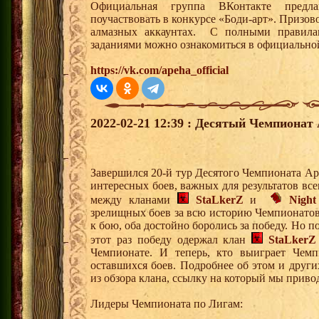
Официальная группа ВКонтакте предл
поучаствовать в конкурсе «Боди-арт». Призо
алмазных аккаунтах. С полными правилам
заданиями можно ознакомиться в официально
https://vk.com/apeha_official
2022-02-21 12:39 : Десятый Чемпионат 
Завершился 20-й тур Десятого Чемпионата Ар
интересных боев, важных для результатов вс
между кланами
StaLkerZ
и
Night
зрелищных боев за всю историю Чемпионато
к бою, оба достойно боролись за победу. Но п
этот раз победу одержал клан
StaLkerZ
Чемпионате. И теперь, кто выиграет Чемпи
оставшихся боев. Подробнее об этом и друг
из обзора клана, ссылку на который мы приво
Лидеры Чемпионата по Лигам: