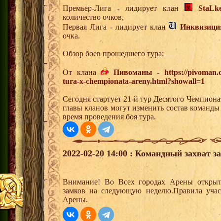
Премьер-Лига - лидирует клан
StaLk
количество очков,
Первая Лига - лидирует клан
Инквизици
очка.
Обзор боев прошедшего тура:
От клана
Пивоманы
-
https://pivoman
tura-x-chempionata-areny.html?showall=1
Сегодня стартует 21-й тур Десятого Чемпион
главы кланов могут изменить состав команды
время проведения боя тура.
2022-02-20 14:00 : Командный захват з
Внимание! Во Всех городах Арены открыт
замков на следующую неделю.Правила учас
Арены.