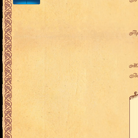
Про
Мес
Воз