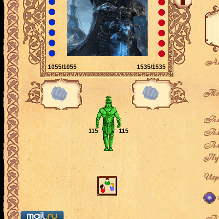
Ак
1055/1055
1535/1535
Теку
Вла
Вла
115
115
Вла
Пут
Игро
В л