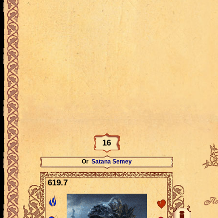
16
Or
Satana Semey
619.7
По