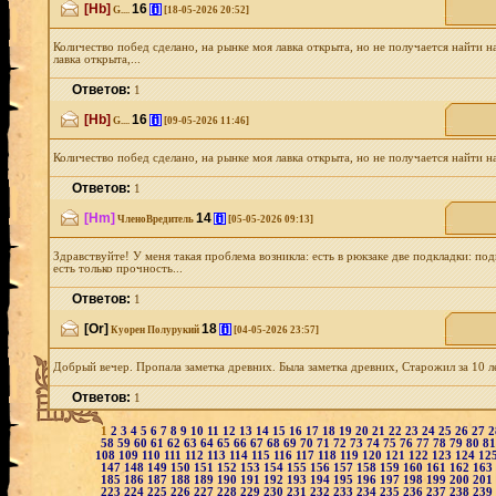
[Hb]
16
[i]
G....
[18-05-2026 20:52]
Количество побед сделано, на рынке моя лавка открыта, но не получается найти на
лавка открыта,...
Ответов:
1
[Hb]
16
[i]
G....
[09-05-2026 11:46]
Количество побед сделано, на рынке моя лавка открыта, но не получается найти на 
Ответов:
1
[Hm]
14
[i]
ЧленоВредитель
[05-05-2026 09:13]
Здравствуйте! У меня такая проблема возникла: есть в рюкзаке две подкладки: под
есть только прочность...
Ответов:
1
[Or]
18
[i]
Куорен Полурукий
[04-05-2026 23:57]
Добрый вечер. Пропала заметка древних. Была заметка древних, Старожил за 10 ле
Ответов:
1
1
2
3
4
5
6
7
8
9
10
11
12
13
14
15
16
17
18
19
20
21
22
23
24
25
26
27
58
59
60
61
62
63
64
65
66
67
68
69
70
71
72
73
74
75
76
77
78
79
80
8
108
109
110
111
112
113
114
115
116
117
118
119
120
121
122
123
124
12
147
148
149
150
151
152
153
154
155
156
157
158
159
160
161
162
163
185
186
187
188
189
190
191
192
193
194
195
196
197
198
199
200
201
223
224
225
226
227
228
229
230
231
232
233
234
235
236
237
238
239