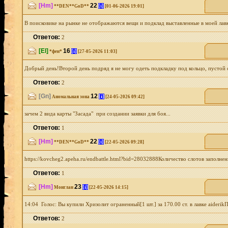
[Hm]
22
[i]
**DEN**GoD**
[01-06-2026 19:01]
В поисковике на рынке не отображаются вещи и подклад выставленные в моей лавк
Ответов:
2
[El]
16
[i]
*фен*
[27-05-2026 11:03]
Добрый день!Второй день подряд я не могу одеть подкладку под кольцо, пустой сл
Ответов:
2
[Gn]
12
[i]
Аномальная зона
[24-05-2026 09:42]
зачем 2 вида карты "Засада" при создании заявки для боя...
Ответов:
1
[Hm]
22
[i]
**DEN**GoD**
[22-05-2026 09:28]
https://kovcheg2.apeha.ru/endbattle.html?bid=28032888Количество слотов запол
Ответов:
1
[Hm]
23
[i]
Монглан
[22-05-2026 14:15]
14:04 Голос: Вы купили Хризолит ограненный[1 шт.] за 170.00 ст. в лавке aiderikП
Ответов:
2