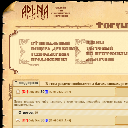
Техподдержка
В этом разделе сообщается а багах, глюках, ра
техподдержки.
[Dr]
30
[i]
Only One.
[22-08-2025 17:57]
Перед тем,как что либо написать в этом топике, подробно изучите новые усл
внимательно...
Ответов:
10
[Dr]
30
[i]
Only One.
[05-01-2015 17:40]