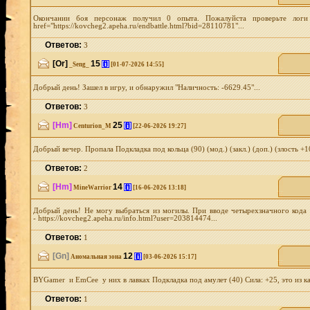
Oкончании боя персонаж получил 0 опыта. Пожалуйста проверьте лог
href="https://kovcheg2.apeha.ru/endbattle.html?bid=28110781"...
Ответов:
3
[Or]
15
[i]
_Seng_
[01-07-2026 14:55]
Добрый день! Зашел в игру, и обнаружил "Наличность: -6629.45"...
Ответов:
3
[Hm]
25
[i]
Centurion_M
[22-06-2026 19:27]
Добрый вечер. Пропала Подкладка под кольца (90) (мод.) (закл.) (доп.) (злость +1
Ответов:
2
[Hm]
14
[i]
MineWarrior
[16-06-2026 13:18]
Добрый день! Не могу выбраться из могилы. При вводе четырехзначного кода 
- https://kovcheg2.apeha.ru/info.html?user=203814474...
Ответов:
1
[Gn]
12
[i]
Аномальная зона
[03-06-2026 15:17]
BYGamer и EmCee у них в лавках Подкладка под амулет (40) Сила: +25, это из как
Ответов:
1