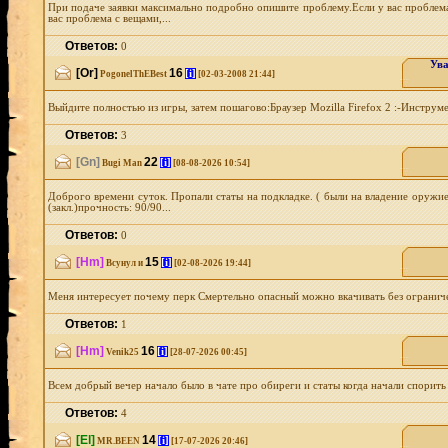
При подаче заявки максимально подробно опишите проблему.Если у вас проблема
вас проблема с вещами,...
Ответов:
0
Ува
[Or]
16
[i]
PogonelThEBest
[02-03-2008 21:44]
Выйдите полностью из игры, затем пошагово:Браузер Mozilla Firefox 2 :-Ин
Ответов:
3
[Gn]
22
[i]
Bugi Man
[08-08-2026 10:54]
Доброго времени суток. Пропали статы на подкладке. ( были на владение оружие
(закл.)прочность: 90/90...
Ответов:
0
[Hm]
15
[i]
Всунул и
[02-08-2026 19:44]
Меня интересует почему перк Смертельно опасный можно вкачивать без ограничен
Ответов:
1
[Hm]
16
[i]
Venik25
[28-07-2026 00:45]
Всем добрый вечер начало было в чате про обиреги и статы когда начали спорить 
Ответов:
4
[El]
14
[i]
MR.BEEN
[17-07-2026 20:46]