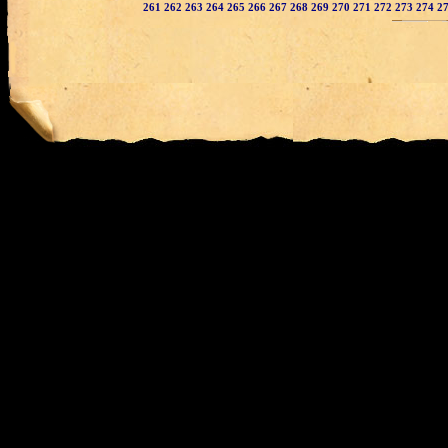
261
262
263
264
265
266
267
268
269
270
271
272
273
274
2