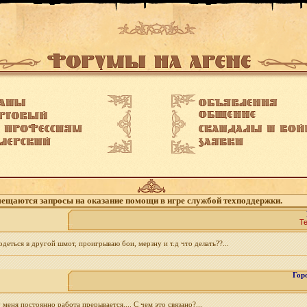
змещаются запросы на оказание помощи в игре службой техподдержки.
Т
одеться в другой шмот, проигрываю бои, мерзну и т.д что делать??...
Гор
меня постоянно работа прерывается.... С чем это связано?...