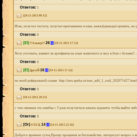
Ответов:
1
[20-11-2011 00:15]
Итак, получил чистоту, получил приглашение в клан, нажал(дважды) принять, но 
Ответов:
0
[El]
26
[i]
!!!Алькор!!!
[19-11-2011 17:52]
Хочу уточнить, влияют ли артефакты на опыт животного в лесу в бою с ботами?...
Ответов:
0
[El]
16
[i]
ДругоЙ
[19-11-2011 17:14]
по моей реферальной ссылке http://utes.apeha.ru/user_add_1_ruid_202071427.
Ответов:
0
[18-11-2011 20:21]
с чем связанна эта ошибка с 3 раза получаеться нажать куданить чтобы выйти либо
Ответов:
0
[Or]
14
[i]
О.Т.Е.Ц.
[14-11-2011 22:16]
Доброго времени суток,Прошу прощения за беспокойство, интересует вопрос о ком