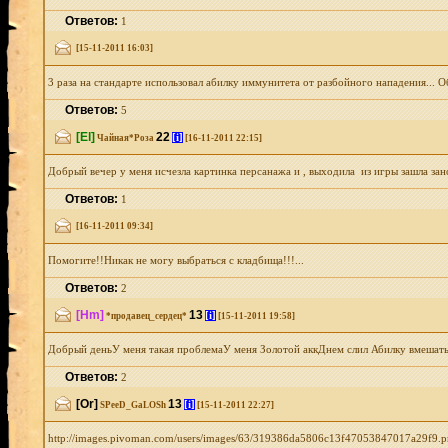
Ответов:
1
[15-11-2011 16:03]
3 раза на стандарте использовал абилку иммунитета от разбойного нападения... О
Ответов:
5
[El]
22
[i]
Чайная*Роза
[16-11-2011 22:15]
Добрый вечер у меня исчезла картинка персанажа и , выходила из игры зашла зано
Ответов:
1
[16-11-2011 09:34]
Помогите!!Никак не могу выбраться с кладбища!!!...
Ответов:
2
[Hm]
13
[i]
*продавец_сердец*
[15-11-2011 19:58]
Добрый деньУ меня такая проблемаУ меня Золотой аккДнем слил Абилку вмешаться
Ответов:
2
[Or]
13
[i]
SPeeD_GaLOSh
[15-11-2011 22:27]
http://images.pivoman.com/users/images/63/319386da5806c13f47053847017a29f9.pn