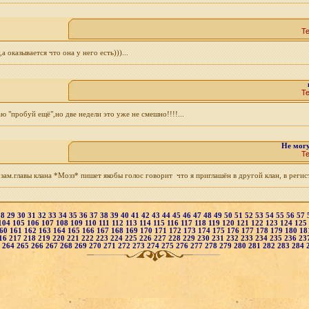
Т
оказывается что она у него есть)))...
Т
 "пробуй ещё",но две недели это уже не смешно!!!!...
Не могу
Т
- зам.главы клана *Мозз* пишет якобы голос говорит что я приглашён в другой клан, в регис
28
29
30
31
32
33
34
35
36
37
38
39
40
41
42
43
44
45
46
47
48
49
50
51
52
53
54
55
56
57
104
105
106
107
108
109
110
111
112
113
114
115
116
117
118
119
120
121
122
123
124
125
60
161
162
163
164
165
166
167
168
169
170
171
172
173
174
175
176
177
178
179
180
18
16
217
218
219
220
221
222
223
224
225
226
227
228
229
230
231
232
233
234
235
236
23
3
264
265
266
267
268
269
270
271
272
273
274
275
276
277
278
279
280
281
282
283
284