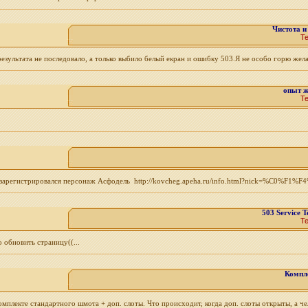
Чистота и
Т
результата не последовало, а только выбило белый екран и ошибку 503.Я не особо горю жела
опыт ж
Т
htmlзарегистрировался персонаж Асфодель http://kovcheg.apeha.ru/info.html?nick=%C0%F
503 Service T
Т
 обновить страницу((...
Компле
плекте стандартного шмота + доп. слоты. Что происходит, когда доп. слоты открыты, а чел