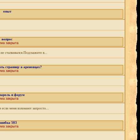
опыт
вопрос
ема закрыта
не сталкивался.Подскажите в...
ать страницу в ареновцах?
ема закрыта
пароль и форум
ема закрыта
 если меня взломают запросто...
шибка 503
ема закрыта