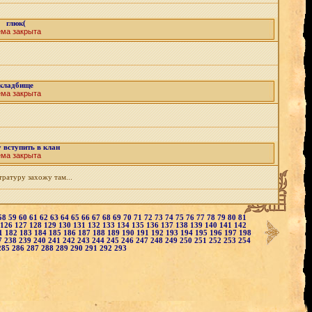
глюк(
ема закрыта
кладбище
ема закрыта
 вступить в клан
ема закрыта
тратуру захожу там...
58
59
60
61
62
63
64
65
66
67
68
69
70
71
72
73
74
75
76
77
78
79
80
81
126
127
128
129
130
131
132
133
134
135
136
137
138
139
140
141
142
1
182
183
184
185
186
187
188
189
190
191
192
193
194
195
196
197
198
7
238
239
240
241
242
243
244
245
246
247
248
249
250
251
252
253
254
285
286
287
288
289
290
291
292
293