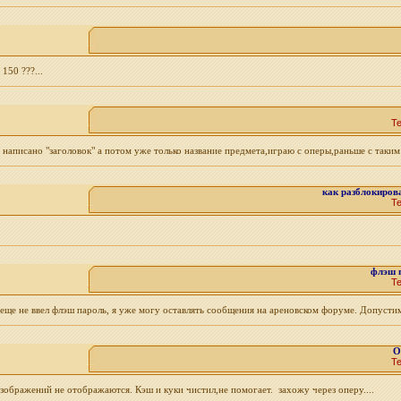
150 ???...
Т
аписано "заголовок" а потом уже только название предмета,играю с оперы,раньше с таким 
как разблокиров
Т
флэш 
Т
 еще не ввел флэш пароль, я уже могу оставлять сообщения на ареновском форуме. Допустим
О
Т
зображений не отображаются. Кэш и куки чистил,не помогает. захожу через оперу....