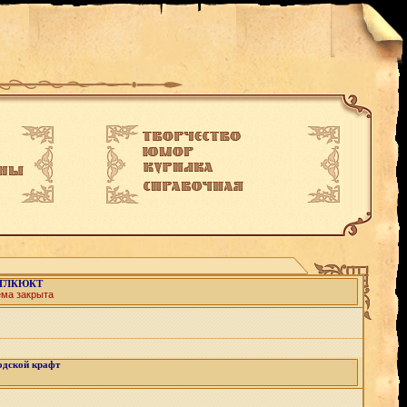
ГЛКЮКТ
ема закрыта
одской крафт