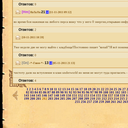
Ответов:
9
[Hm]
21
[i]
HaTaJIu
[11-11-2011 09:12]
во время боя нажимая на любого перса вижу что у него 0 энергии,открываю инфу,а 
Ответов:
2
[10-11-2011 10:59]
Уже недели две не могу выйти с кладбища!Постоянно пишет "копай"!Я всё понимаю
Ответов:
0
[Gn]
13
[i]
~*~Гном~*~
[05-11-2011 21:13]
чистоту дали на вступление в клан underworld но меня не могут туда пригласить 
Ответов:
4
1
2
3
4
5
6
7
8
9
10
11
12
13
14
15
16
17
18
19
20
21
22
23
24
25
26
27
82
83
84
85
86
87
88
89
90
91
92
93
94
95
96
97
98
99
100
101
102
103
143
144
145
146
147
148
149
150
151
152
153
154
155
156
157
158
159
1
199
200
201
202
203
204
205
206
207
208
209
210
211
212
213
214
215
2
255
256
257
258
259
260
261
262
26