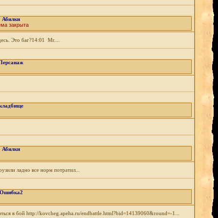
Абилки
ема закрыта
есь. Это баг?14:01 Mr....
Персанаж
кладбище
Абилки
узили ладно все норм потратил...
Ошибка2
ся в бой http://kovcheg.apeha.ru/endbattle.html?bid=14139060&round=-1...