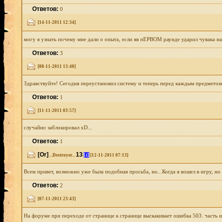
Ответов:
0
[14-11-2011 12:34]
могу я узнать почему мне дали о опыта, если яв пЕРВОМ раунде ударил чувака на 
Ответов:
3
[08-11-2011 13:40]
Здравствуйте! Сегодня переустановил систему и теперь перед каждым предметом н
Ответов:
1
[11-11-2011 03:57]
случайно заблокировал xD...
Ответов:
1
[Or]
13
[i]
...Destroyer...
[12-11-2011 07:13]
Всем привет, возможно уже была подобная просьба, но...Когда я вошел в игру, но
Ответов:
2
[07-11-2011 23:43]
На форуме при переходе от странице к странице выскакивает ошибка 503. часть и