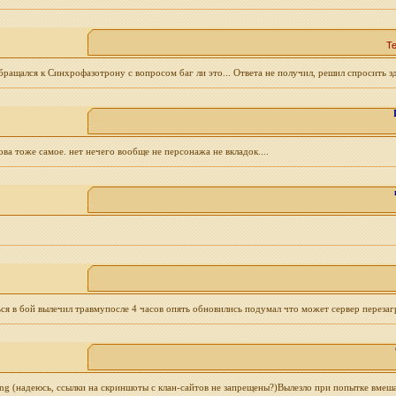
Т
бращался к Синхрофазотрону с вопросом баг ли это... Ответа не получил, решил спросить зд
ва тоже самое. нет нечего вообще не персонажа не вкладок....
 в бой вылечил травмупосле 4 часов опять обновились подумал что может сервер перезагр
g (надеюсь, ссылки на скриншоты с клан-сайтов не запрещены?)Вылезло при попытке вмешать