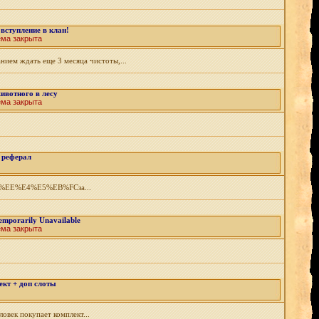
 вступление в клан!
ема закрыта
нием ждать еще 3 месяца чистоты,...
ивотного в лесу
ема закрыта
реферал
1%F4%EE%E4%E5%EB%FCза...
emporarily Unavailable
ема закрыта
кт + доп слоты
овек покупает комплект...