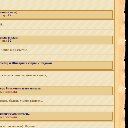
икол в чате)
1
2
стр.:
й...
уплю в клан.
1
2
стр.:
чемпе и в развитие...
svater, и Шикарная стерва с Раджой.
ключить этих игроков из кланов,...
горь батькович и его мульты.
ема закрыта
аказы будешь у меня гасится...
кович знаменитость.
ема закрыта
 его не носило). Видать...