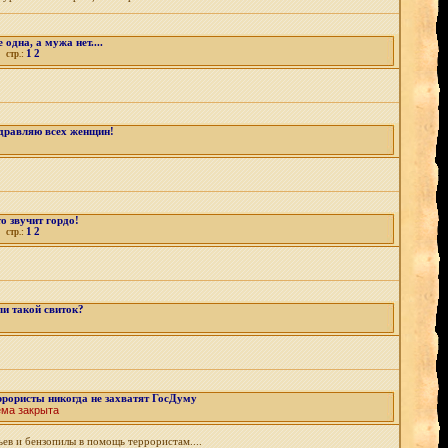
 одна, а мужа нет....
1
2
стр.:
здравляю всех женщин!
о звучит гордо!
1
2
стр.:
ли такой свиток?
ррористы никогда не захватят ГосДуму
ема закрыта
ьев и бензопилы в помощь террористам....