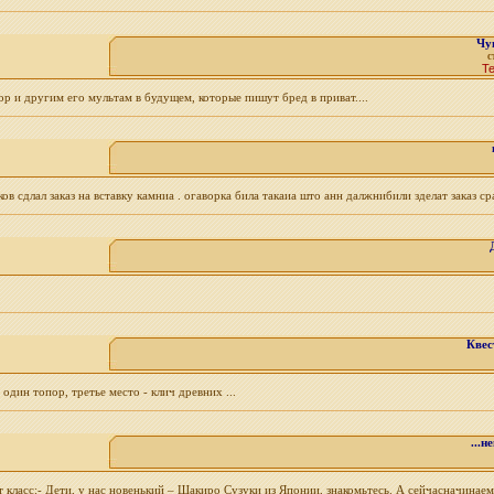
Чу
с
Т
 и другим его мультам в будущем, которые пишут бред в приват....
сдлал заказ на вставку камниа . огаворка била такаиа што анн далжнибили зделат заказ сра
Квес
один топор, третье место - клич древних ...
...
 класс:- Дети, у нас новенький – Шакиро Сузуки из Японии, знакомьтесь. А сейчасначинаем