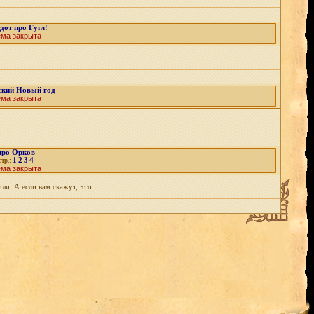
дот про Гугл!
ема закрыта
ский Новый год
ема закрыта
про Орков
1
2
3
4
стр.:
ема закрыта
и. А если вам скажут, что...