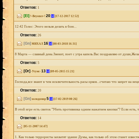
Ответов:
1
[El]
20
[i]
!~Beyonce~!
[17-12-2017 12:52]
12:42 Голос: Этого нельзя делать в бою...
Ответов:
26
[Gn]
16
[i]
МИХАЛ
[08-03-2018 16:31]
8 Марта — славный день:Звенит, поет с утра капель.Вас поздравляю от души,Желаю
Ответов:
5
[Or]
13
[i]
-Угумс-
[09-05-2015 15:21]
Господа,все знают в чем исключительность расы орков...считаю что запрет на нец
Ответов:
20
[Gn]
5
[i]
холодомор
[17-02-2019 00:26]
В этой игре есть свиток "Убить противника одним нажатием кнопки"? Если есть, то 
Ответов:
14
[05-11-2007 14:47]
1. Как только террористы захватят здание Думы, как только об этом станет извес