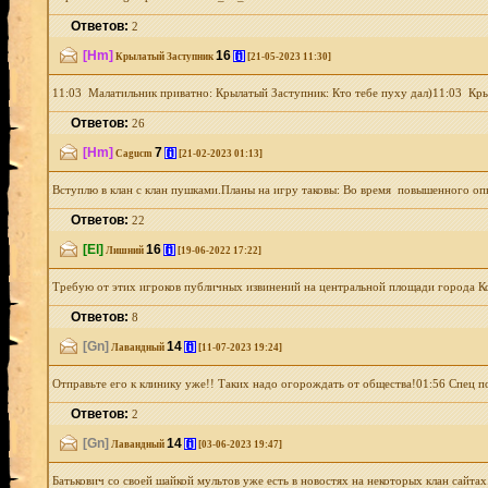
Ответов:
2
[Hm]
16
[i]
Крылатый Заступник
[21-05-2023 11:30]
11:03 Малатильник приватно: Крылатый Заступник: Кто тебе пуху дал)11:03 Кры
Ответов:
26
[Hm]
7
[i]
Cagucm
[21-02-2023 01:13]
Вступлю в клан с клан пушками.Планы на игру таковы: Во время повышенного опыта
Ответов:
22
[El]
16
[i]
Лишний
[19-06-2022 17:22]
Требую от этих игроков публичных извинений на центральной площади города Ковч
Ответов:
8
[Gn]
14
[i]
Лавандный
[11-07-2023 19:24]
Отправьте его к клинику уже!! Таких надо огорождать от общества!01:56 Спец по 
Ответов:
2
[Gn]
14
[i]
Лавандный
[03-06-2023 19:47]
Батькович со своей шайкой мультов уже есть в новостях на некоторых клан сайтах.