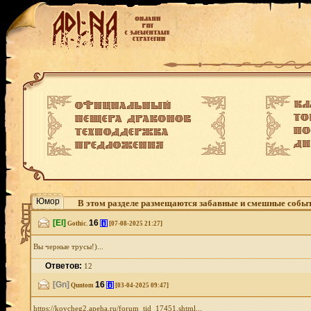
Юмор
В этом разделе размещаются забавные и смешные событи
[El]
16
[i]
Gothic.
[07-08-2025 21:27]
Вы черные трусы!)...
Ответов:
12
[Gn]
16
[i]
Quntom
[03-04-2025 09:47]
https://kovcheg2.apeha.ru/forum_tid_17451.shtml...