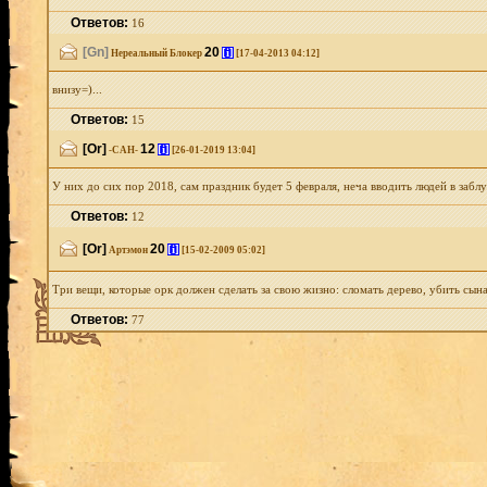
Ответов:
16
[Gn]
20
[i]
Нереальный Блокер
[17-04-2013 04:12]
внизу=)...
Ответов:
15
[Or]
12
[i]
-САН-
[26-01-2019 13:04]
У них до сих пор 2018, сам праздник будет 5 февраля, неча вводить людей в заблу
Ответов:
12
[Or]
20
[i]
Артэмон
[15-02-2009 05:02]
Три вещи, которые орк должен сделать за свою жизно: сломать дерево, убить сына
Ответов:
77