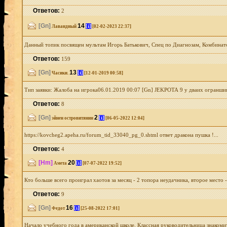
Ответов:
2
[Gn]
14
[i]
Лавандный
[02-02-2023 22:37]
Данный топик посвящен мультам Игорь Батькович, Спец по Диагнозам, Комбинатор
Ответов:
159
[Gn]
13
[i]
Часики.
[12-01-2019 00:58]
Тип заявки: Жалоба на игрока06.01.2019 00:07 [Gn] JEKPOTA 9 у дваих ограншиков 
Ответов:
8
[Gn]
2
[i]
эйнен островитянин
[06-05-2022 12:04]
https://kovcheg2.apeha.ru/forum_tid_33040_pg_0.shtml ответ дракона пушка !...
Ответов:
4
[Hm]
20
[i]
Амета
[07-07-2022 19:52]
Кто больше всего проиграл хаотов за месяц - 2 топора неудачника, второе место - 
Ответов:
9
[Gn]
16
[i]
Федот
[25-08-2022 17:01]
Начало учебного года в американской школе. Классная руководительница знакомит