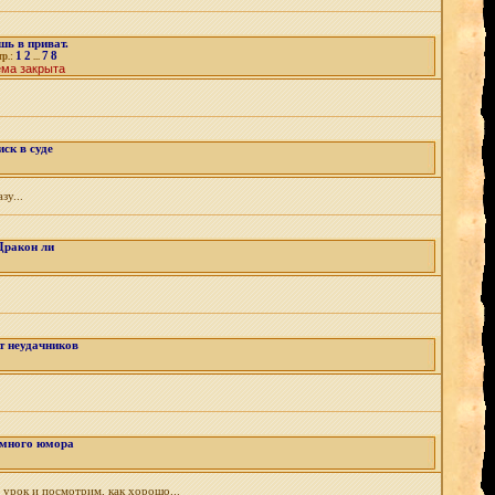
шь в приват.
1
2
7
8
тр.:
...
ема закрыта
иск в суде
зу...
Дракон ли
т неудачников
немного юмора
 урок и посмотрим, как хорошо...