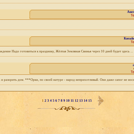
Анег
Т
Китай
Т
ждение Надо готовиться к празднику, Жёлтая Земляная Свинья через 10 дней будет здесь ...
Т
 и разорить дом. ***Орки, по своей натуре - народ неприхотливый. Они даже сапог не носил
1
2
3
4
5
6
7
8
9
10
11
12
13
14
15