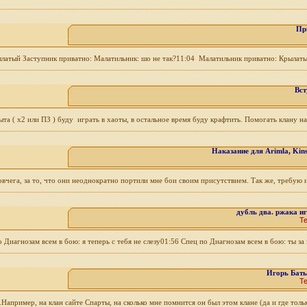
Пр
латый Заступник приватно: Малатильник: шо не так?11:04 Малатильник приватно: Крылаты
Вст
 ( х2 или ПЗ ) буду играть в хаоты, в остальное время буду крафтить. Помогать клану на 
Наказание для Arimla, Kin
ега, за то, что они неоднократно портили мне бои своим присутствием. Так же, требую ис
дубль два. ржака и
Т
Диагнозам всем в бою: я теперь с тебя не слезу01:56 Спец по Диагнозам всем в бою: ты за з
Игорь Бать
Т
Например, на клан сайте Спарты, на сколько мне помнится он был этом клане (да и где только