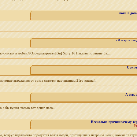
пока в доме
с 8 марта по
 счастья и любви.©Отредактировал [Gn] St0ry 16 Наказан по закону 3в....
Орк эт
ензурные выражения от орков является нарушением 21го закона!...
А есть 
я бы купил, только вот денег мало....
Несколько причин почему те
Т
тно, вокруг парламента образуется толпа людей, притащивших патроны, ножи, ножки от стул