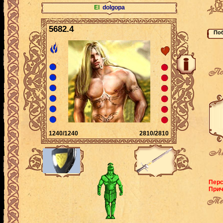
El
dolgopa
5682.4
По
1240/1240
2810/2810
Ак
Перс
Прич
Теку