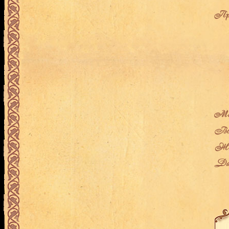
Про
Мес
Воз
Жен
Дат