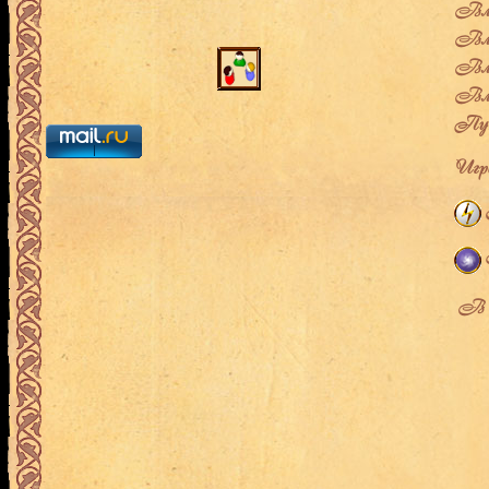
Влад
Вла
Вла
Вла
Пут
Игро
В л