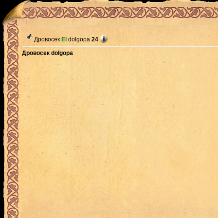
Дровосек
El
dolgopa
24
Дровосек dolgopa