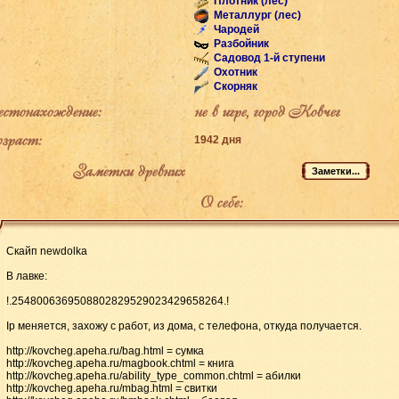
Плотник (лес)
Металлург (лес)
Чародей
Разбойник
Садовод 1-й ступени
Охотник
Скорняк
тонахождение:
не в игре, город Ковчег
раст:
1942 дня
Заметки древних
О себе:
Скайп newdolka
В лавке:
!.2548006369508802829529023429658264.!
Ip меняется, захожу с работ, из дома, с телефона, откуда получается.
http://kovcheg.apeha.ru/bag.html = сумка
http://kovcheg.apeha.ru/magbook.chtml = книга
http://kovcheg.apeha.ru/ability_type_common.chtml = абилки
http://kovcheg.apeha.ru/mbag.html = свитки