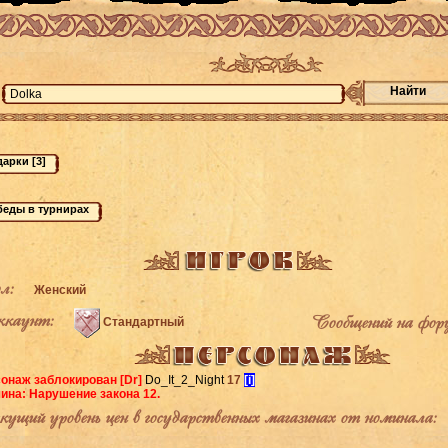
Найти
л:
Женский
каунт:
Сообщений на фор
Стандартный
онаж заблокирован
[Dr]
Do_It_2_Night
17
[i]
ина: Нарушение закона 12.
щий уровень цен в государственных магазинах от номинала: