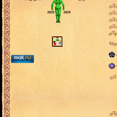
Влад
Вла
2825
2825
Вла
Вла
Пут
Игро
В л
Про