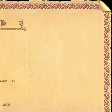
уме:
10
100%