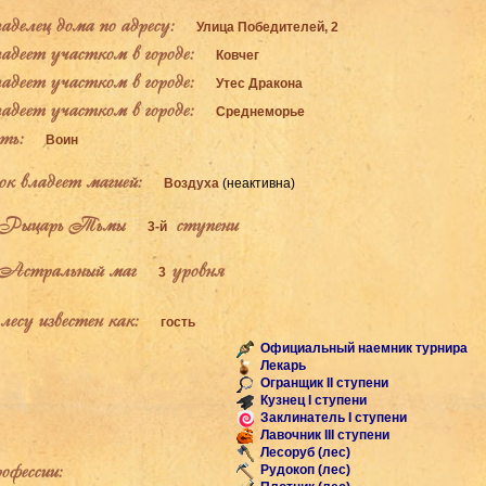
елец дома по адресу:
Улица Победителей, 2
деет участком в городе:
Ковчег
деет участком в городе:
Утес Дракона
деет участком в городе:
Среднеморье
ь:
Воин
к владеет магией:
Воздуха
(неактивна)
Рыцарь Тьмы
ступени
3-й
Астральный маг
уровня
3
есу известен как:
гость
Официальный наемник турнира
Лекарь
Огранщик II ступени
Кузнец I ступени
Заклинатель I ступени
Лавочник III ступени
Лесоруб (лес)
фессии:
Рудокоп (лес)