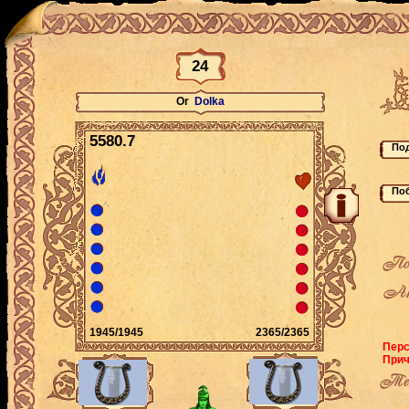
24
Or
Dolka
5580.7
По
Ак
1945/1945
2365/2365
Перс
Прич
Теку