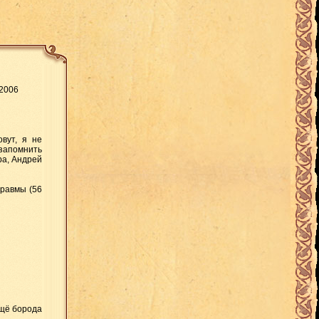
.2006
овут, я не
 запомнить
ра, Андрей
травмы (56
ещё борода