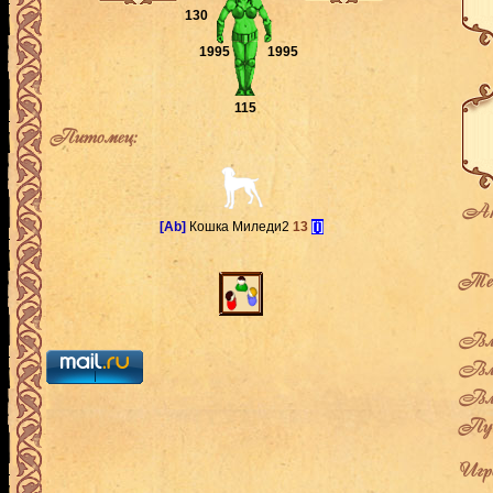
130
1995
1995
115
Питомец:
Ак
[Ab]
Кошка Миледи2
13
[i]
Теку
Вла
Вла
Вла
Пут
Игро