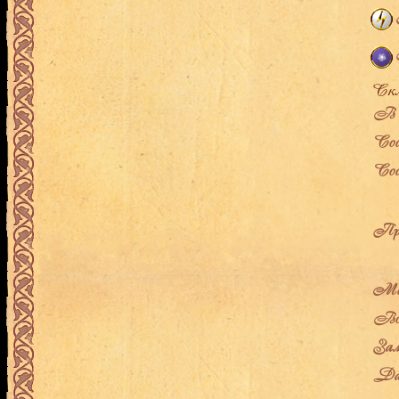
В л
Сос
Сос
Про
Мес
Воз
Зам
Дат