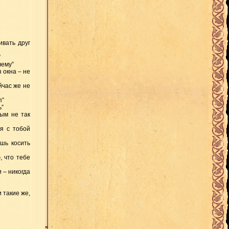
вать друг
”
чему”
 окна – не
час же не
п”
ь”
ым не так
я с тобой
шь косить
 что тебе
 – никогда
такие же,