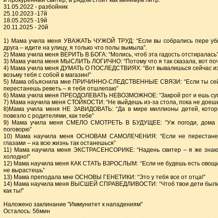
31.05.2022 - разбойник
25.10.2023 -17й
18.05.2025 -19й
20.11.2025 - 20й
1) Мама учила меня УВАЖАТЬ ЧУЖОЙ ТРУД: “Если вы собрались пере уби
друга – идите на улицу, я только что полы вымыла”.
2) Мама учила меня ВЕРИТЬ В БОГА: “Молись, чтоб эта гадость отстиралась
3) Мама учила меня МЫСЛИТЬ ЛОГИЧНО: “Потому что я так сказала, вот по
4) Мама учила меня ДУМАТЬ О ПОСЛЕДСТВИЯХ: “Вот вывалишься сейчас из
возьму тебя с собой в магазин!”
5) Мама объяснила мне ПРИЧИННО-СЛЕДСТВЕННЫЕ СВЯЗИ: “Если ты сей
перестанешь реветь – я тебя отшлепаю”
6) Мама учила меня ПРЕОДОЛЕВАТЬ НЕВОЗМОЖНОЕ: “Закрой рот и ешь су
7) Мама научила меня СТОЙКОСТИ: “Не выйдешь из-за стола, пока не доеш
8)Мама учила меня НЕ ЗАВИДОВАТЬ: “Да в мире миллионы детей, котор
повезло с родителями, как тебе”
9) Мама учила меня СМЕЛО СМОТРЕТЬ В БУДУЩЕЕ: “Уж погоди, дома 
поговорю”
10) Мама научила меня ОСНОВАМ САМОЛЕЧЕНИЯ: “Если не перестане
глазами – на всю жизнь так останешься”
11) Мама научила меня ЭКСТРАСЕНСОРИКЕ: “Надень свитер – я же знаю,
холодно!”
12) Мама научила меня КАК СТАТЬ ВЗРОСЛЫМ: “Если не будешь есть овощи
не вырастешь”
13) Мама преподала мне ОСНОВЫ ГЕНЕТИКИ: “Это у тебя все от отца!”
14) Мама научила меня ВЫСШЕЙ СПРАВЕДЛИВОСТИ: “Чтоб твои дети были 
как ты!”
Наложено заклинание "Иммунитет к нападениям"
Осталось: 56мин