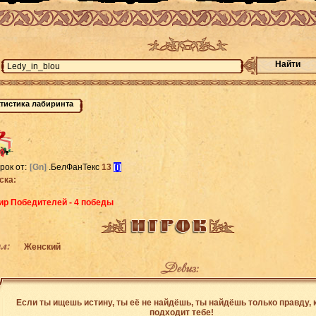
Найти
рок от:
[Gn]
.БелФанТекс
13
[i]
ска:
ир Победителей - 4 победы
л:
Женский
Девиз:
Если ты ищешь истину, ты её не найдёшь, ты найдёшь только правду, 
подходит тебе!