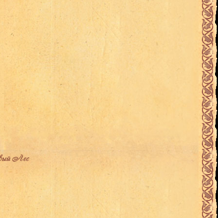
вый Лес