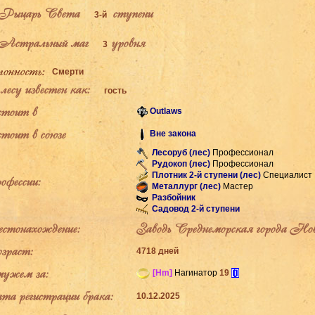
Рыцарь Света
ступени
3-й
Астральный маг
уровня
3
Смерти
есу известен как:
гость
тоит в
Outlaws
тоит в союзе
Вне закона
Лесоруб (лес)
Профессионал
Рудокоп (лес)
Профессионал
Плотник 2-й ступени (лес)
Специалист
фессии:
Металлург (лес)
Мастер
Разбойник
Садовод 2-й ступени
тонахождение:
Заводь Среднеморская города Но
раст:
4718 дней
ужем за:
[Hm]
Нагинатор
19
[i]
а регистрации брака:
10.12.2025