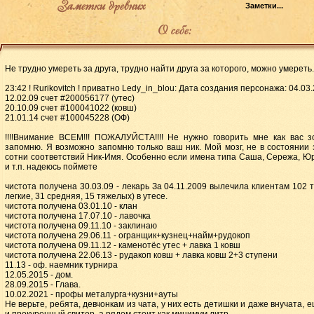
Заметки древних
О себе:
Не трудно умереть за друга, трудно найти друга за которого, можно умереть.
23:42 ! Rurikovitch ! приватно Ledy_in_blou: Дата создания персонажа: 04.03
12.02.09 счет #200056177 (утес)
20.10.09 счет #100041022 (ковш)
21.01.14 счет #100045228 (ОФ)
!!!!Внимание ВСЕМ!!! ПОЖАЛУЙСТА!!!! Не нужно говорить мне как вас з
запомню. Я возможно запомню только ваш ник. Мой мозг, не в состоянии
сотни соответствий Ник-Имя. Особенно если имена типа Саша, Сережа, Ю
и т.п. надеюсь поймете
чистота получена 30.03.09 - лекарь За 04.11.2009 вылечила клиентам 102 
легкие, 31 средняя, 15 тяжелых) в утесе.
чистота получена 03.01.10 - клан
чистота получена 17.07.10 - лавочка
чистота получена 09.11.10 - заклинаю
чистота получена 29.06.11 - огранщик+кузнец+найм+рудокоп
чистота получена 09.11.12 - каменотёс утес + лавка 1 ковш
чистота получена 22.06.13 - рудакоп ковш + лавка ковш 2+3 ступени
11.13 - оф. наемник турнира
12.05.2015 - дом.
28.09.2015 - Глава.
10.02.2021 - профы металурга+кузни+ауты
Не верьте, ребята, девчонкам из чата, у них есть детишки и даже внучата, 
и прокуренный свитер, а рядом стоит как минимум литр.