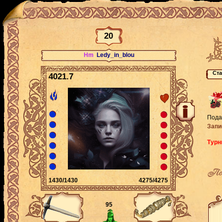
20
Hm
Ledy_in_blou
4021.7
Пода
Запи
Турн
По
1430/1430
4275/4275
95