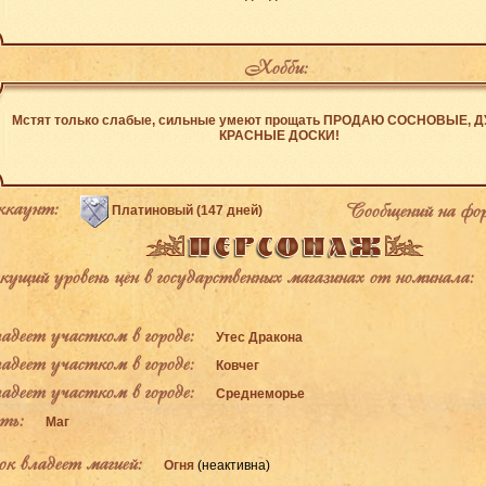
Хобби:
Мстят только слабые, сильные умеют прощать ПРОДАЮ СОСНОВЫЕ, 
КРАСНЫЕ ДОСКИ!
каунт:
Сообщений на фо
Платиновый (147 дней)
щий уровень цен в государственных магазинах от номинала:
деет участком в городе:
Утес Дракона
деет участком в городе:
Ковчег
деет участком в городе:
Среднеморье
ь:
Маг
к владеет магией:
Огня
(неактивна)