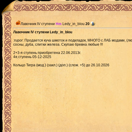
Лавочник IV ступени
Hm
Ledy_in_blou
20
Лавочник IV ступени Ledy_in_blou
:rupor: Продается куча шмоток и подкладок, МНОГО с ЛАБ модами, (люб
сосны, дуба, слитки железа. Скупаю бревна любые !!!
2+3-я ступень приобретена 22.06.2013г.
4я ступень 05-12-2025
Кольцо Тигра (мод.) (закл.) (доп.) (слож. +5) до 26.10.2026