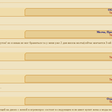
Об
Т
Молча, Прок
Т
ок! но я никак не мог браниться т.к у меня уже 2 дня висела молча(сейчас кончается 3-ий д
Т
Т
..
Отд
Т
щей на двоих с женой в игревопрос состоит в следующем если шмот купит жена а моды на н