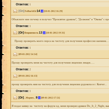
Ответов:
1
[Gn]
14
[i]
FoRmAtEd
[10-01-2012 16:29]
Объясните мне почему я получил "Проклятие дракона", "Должник" и "Оковы" с при
Ответов:
1
[Or]
13
[i]
Неприятность
[10-01-2012 19:31]
Прошу проверить моего перса на чистоту для получения профессии наемник......
Ответов:
1
[09-01-2012 14:14]
Прошу проверить меня на чистоту для получения лицензии лекаря......
Ответов:
2
[09-01-2012 16:13]
прошу проверить мня на чистоту для получения лицензии рудокопа в г. Ковчег...
Ответов:
1
[Or]
9
[i]
...Морпех...
[09-01-2012 17:51]
Я подал заявку на чистоту на форум од, меня проверял дрвкон Do_It_2_Night, вы