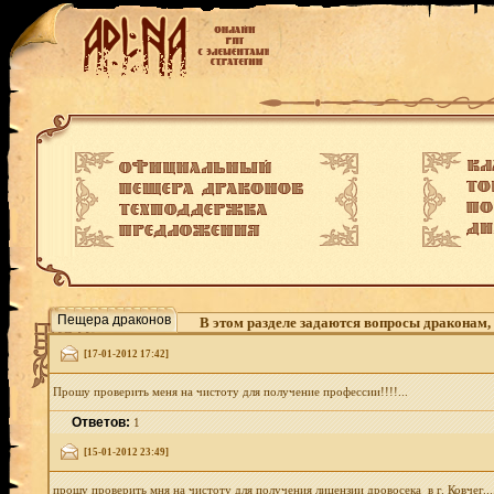
Пещера драконов
В этом разделе задаются вопросы драконам,
[17-01-2012 17:42]
Прошу проверить меня на чистоту для получение профессии!!!!...
Ответов:
1
[15-01-2012 23:49]
прошу проверить мня на чистоту для получения лицензии дровосека в г. Ковчег....