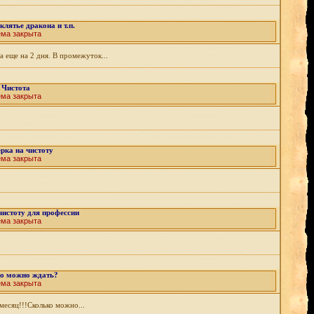
лятье дракона и т.п.
ема закрыта
 еще на 2 дня. В промежуток...
Чистота
ема закрыта
рка на чистоту
ема закрыта
чистоту для профессии
ема закрыта
о можно ждать?
ема закрыта
месяц!!!Сколько можно...