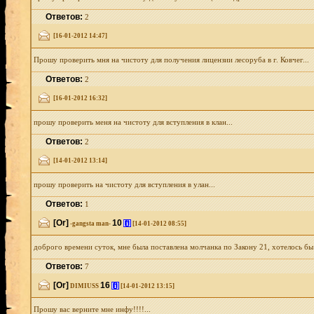
Ответов:
2
[16-01-2012 14:47]
Прошу проверить мня на чистоту для получения лицензии лесоруба в г. Ковчег...
Ответов:
2
[16-01-2012 16:32]
прошу проверить меня на чистоту для вступления в клан...
Ответов:
2
[14-01-2012 13:14]
прошу проверить на чистоту для вступления в улан...
Ответов:
1
[Or]
10
[i]
-gangsta man-
[14-01-2012 08:55]
доброго времени суток, мне была поставлена молчанка по Закону 21, хотелось бы
Ответов:
7
[Or]
16
[i]
DIMIUSS
[14-01-2012 13:15]
Прошу вас верните мне инфу!!!!...