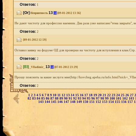
Ответов:
1
[Or]
13
[i]
Неприятность
[09-01-2012 13:36]
Не дают чистоту для профессии наемник. Два раза уже написано"тема закрыта", н
Ответов:
2
[09-01-2012 12:59]
Оставил заявку на форуме ОД для проверки на чистоту для вступления в клан.Стр.
Ответов:
2
[El]
13
[i]
_Vlladimir_
[07-01-2012 23:29]
Прошу пояснить за какие заслуги мне(http://kovcheg.apeha.ru/info.html?nick=_Vl
Ответов:
2
1
2
3
4
5
6
7
8
9
10
11
12
13
14
15
16
17
18
19
20
21
22
23
24
25
26
27
82
83
84
85
86
87
88
89
90
91
92
93
94
95
96
97
98
99
100
101
102
103
143
144
145
146
147
148
149
150
151
152
153
154
155
156
157
1