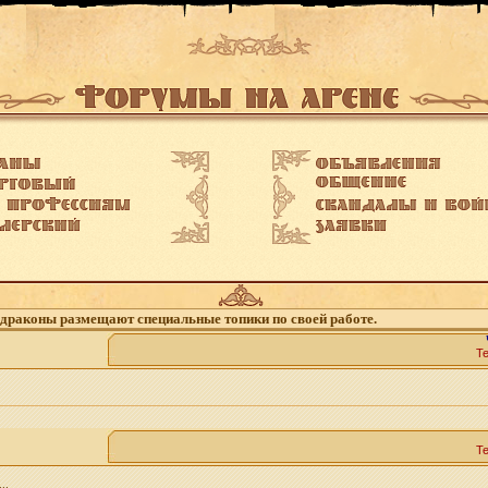
 драконы размещают специальные топики по своей работе.
Т
Т
..