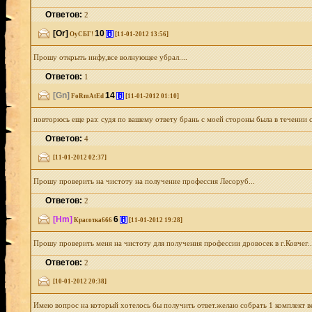
Ответов:
2
[Or]
10
[i]
ОуСБГ!
[11-01-2012 13:56]
Прошу открыть инфу,все волнующее убрал....
Ответов:
1
[Gn]
14
[i]
FoRmAtEd
[11-01-2012 01:10]
повторюсь еще раз: судя по вашему ответу брань с моей стороны была в течении сут
Ответов:
4
[11-01-2012 02:37]
Прошу проверить на чистоту на получение профессия Лесоруб...
Ответов:
2
[Hm]
6
[i]
Красотка666
[11-01-2012 19:28]
Прошу проверить меня на чистоту для получения профессии дровосек в г.Ковчег..
Ответов:
2
[10-01-2012 20:38]
Имею вопрос на который хотелось бы получить ответ.желаю собрать 1 комплект ве