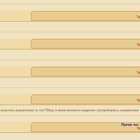
Т
Т
Т
Т
 получить разъяснение за что??Игде в моем контексте кнкретно употреблялось ограничение
Прошу вас 
Т