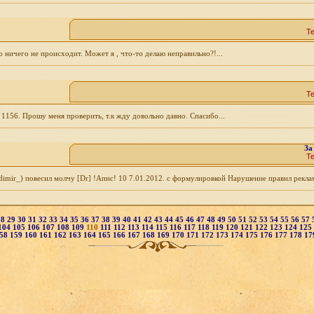
Т
о ничего не происходит. Может я , что-то делаю неправильно?!...
Т
 1156. Прошу меня проверить, т.к жду довольно давно. Спасибо...
За
Т
ladimir_) повесил молчу [Dr] !Апис! 10 7.01.2012. с формулировкой Нарушение правил рекла
28
29
30
31
32
33
34
35
36
37
38
39
40
41
42
43
44
45
46
47
48
49
50
51
52
53
54
55
56
57
104
105
106
107
108
109
110
111
112
113
114
115
116
117
118
119
120
121
122
123
124
125
58
159
160
161
162
163
164
165
166
167
168
169
170
171
172
173
174
175
176
177
178
17