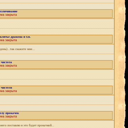
езличивание
ема закрыта
лятье дракона и т.п.
ема закрыта
ень)...так скажите мне...
чистота
ема закрыта
чистоти
ема закрыта
елу прокачек
ема закрыта
его поставлю я это будет прокачкой...