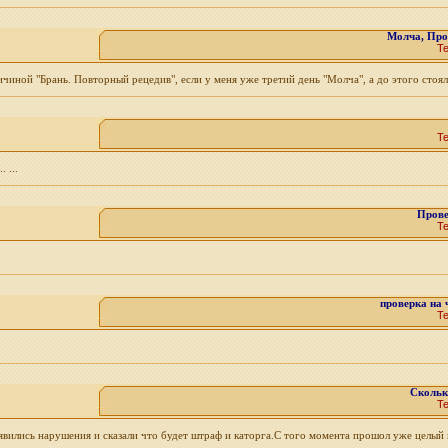
Молча, Прок
Т
чиной "Брань. Повторный рецедив", если у меня уже третий день "Молча", а до этого стояла
Т
 ...
Прове
Т
проверка на 
Т
Скольк
Т
явились нарушения и сказали что будет штраф и каторга.С того момента прошол уже целый 