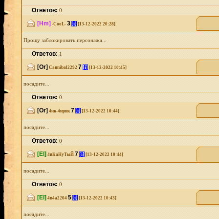
Ответов:
0
[Hm]
3
[i]
-CooL-
[13-12-2022 20:28]
Прощу заблокировать персонажа...
Ответов:
1
[Or]
7
[i]
Cannibal2292
[13-12-2022 10:45]
посадите...
Ответов:
0
[Or]
7
[i]
4ик-4ирик
[13-12-2022 10:44]
посадите...
Ответов:
0
[El]
7
[i]
4иКаНуТыЙ
[13-12-2022 10:44]
посадите...
Ответов:
0
[El]
5
[i]
4и4а2204
[13-12-2022 10:43]
посадите...