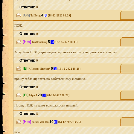
Ответов:
0
[Gn]
4
[i]
TaiBong
[18-12-2022 01:29]
ПСЖ...
Ответов:
0
[Hm]
5
[i]
JustTheKing
[18-12-2022 00:33]
Хочу Блок ПСЖ(пересоздаю персонажа не хочу нарушать закон игры)...
Ответов:
0
[El]
6
[i]
*Лилия_Любви*
[16-12-2022 18:26]
прошу заблокировать по собственному желанию...
Ответов:
0
[El]
29
[i]
60pw4
[01-12-2022 20:22]
Прошу ПСЖ не дают возможности играть!...
Ответов:
8
[Hm]
10
[i]
Зачем мне это
[14-12-2022 14:26]
псж...