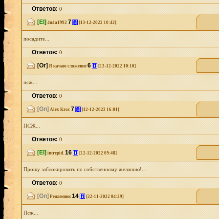
Ответов:
0
[El]
7
[i]
4u4a1992
[13-12-2022 10:42]
посадите...
Ответов:
0
[Or]
6
[i]
Я качаю сложение
[13-12-2022 10:10]
псж...
Ответов:
0
[Gn]
7
[i]
Alex Kroc
[12-12-2022 16:01]
ПСЖ...
Ответов:
0
[El]
16
[i]
intrepid.
[12-12-2022 09:48]
Прошу заблокировать по собственному желанию!...
Ответов:
0
[Gn]
14
[i]
Режимник
[22-11-2022 04:29]
Псж...