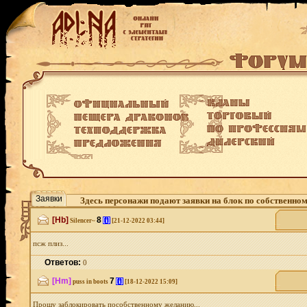
Заявки
Здесь персонажи подают заявки на блок по собственно
[Hb]
8
[i]
Silencer~
[21-12-2022 03:44]
псж плиз...
Ответов:
0
[Hm]
7
[i]
puss in boots
[18-12-2022 15:09]
Прошу заблокировать пособственному желанию...