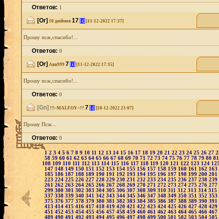
Ответов:
1
[Or]
17
[i]
10 дюймов
[11-12-2022 17:37]
Прошу псж,спасибо!...
Ответов:
0
[Or]
7
[i]
Авв999
[11-12-2022 17:35]
Прошу псж,спасибо!...
Ответов:
0
[Gn]
7
[i]
!!!~MALFOY~!!!
[10-12-2022 23:07]
Прошу Псж...
Ответов:
0
1
2
3
4
5
6
7
8
9
10
11
12
13
14
15
16
17
18
19
20
21
22
23
24
25
26
27
58
59
60
61
62
63
64
65
66
67
68
69
70
71
72
73
74
75
76
77
78
79
80
8
108
109
110
111
112
113
114
115
116
117
118
119
120
121
122
123
124
12
147
148
149
150
151
152
153
154
155
156
157
158
159
160
161
162
163
185
186
187
188
189
190
191
192
193
194
195
196
197
198
199
200
201
223
224
225
226
227
228
229
230
231
232
233
234
235
236
237
238
239
261
262
263
264
265
266
267
268
269
270
271
272
273
274
275
276
277
299
300
301
302
303
304
305
306
307
308
309
310
311
312
313
314
315
337
338
339
340
341
342
343
344
345
346
347
348
349
350
351
352
353
375
376
377
378
379
380
381
382
383
384
385
386
387
388
389
390
391
413
414
415
416
417
418
419
420
421
422
423
424
425
426
427
428
429
451
452
453
454
455
456
457
458
459
460
461
462
463
464
465
466
467
489
490
491
492
493
494
495
496
497
498
499
500
501
502
503
504
505