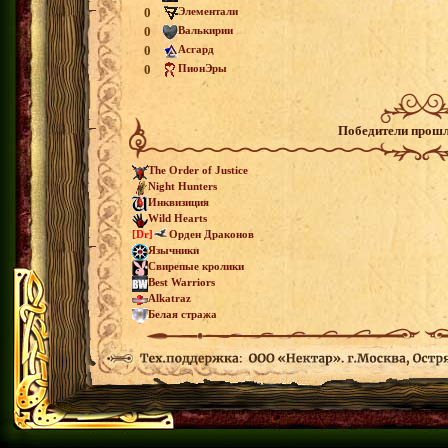
0
Элементали
0
Валькирии
0
Асгард
0
ПионЭры
Победители прошл
The Order of Justice
Night Hunters
Инквизиция
Wild Hearts
[Dr]
Орден Драконов
Язычники
Свирепые кролики
Best Warriors
Alkatraz
Белая стража