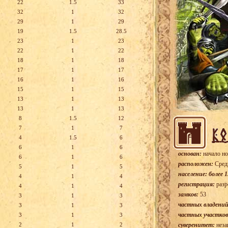
22
1.5
33
32
1
32
29
1
29
19
1.5
28.5
23
1
23
22
1
22
18
1
18
17
1
17
16
1
16
15
1
15
13
1
13
13
1
13
8
1.5
12
7
1
7
4
1.5
6
6
1
6
основан:
начало но
6
1
6
расположен:
Сред
5
1
5
население: более 1
4
1
4
регистрация:
разр
4
1
4
замков:
53
3
1
3
частных владений
3
1
3
частных участков
3
1
3
суверенитет:
неза
2
1
2