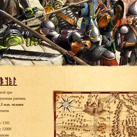
вой эры
иземная равнина
.3 млн. человек
ешена
:
1181
:
12009
висим