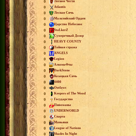
0
Легион Чести
0
Atlantis
0
Лесная Сичь
0
Мальтийский Орден
0
Царство Небесное
0
StaLkerZ
0
Сумеречный Дозор
0
HEAVY COUNTY
0
Тайная стража
0
ANGELS
0
Legion
0
АлконаФты
0
DarkStone
0
Козацкая Сичь
0
4400
0
Outlaws
0
Keepers of The Wood
0
Государство
0
Пивоманы
0
UNDERWORLD
0
Спарта
0
Маньяки
0
League of Nations
0
Shades In Night