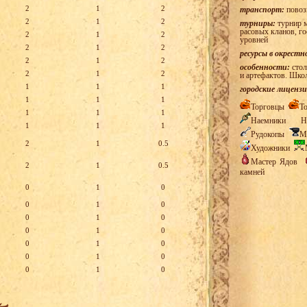
2
1
2
транспорт:
повоз
2
1
2
турниры:
турнир м
расовых кланов, г
2
1
2
уровней
2
1
2
ресурсы в окрестн
2
1
2
особенности:
стол
2
1
2
и артефактов. Шко
1
1
1
городские лицензи
1
1
1
Торговцы
Т
1
1
1
Наемники
Н
1
1
1
Рудокопы
М
2
1
0.5
Художники
Мастер Ядов
2
1
0.5
камней
0
1
0
0
1
0
0
1
0
0
1
0
0
1
0
0
1
0
0
1
0