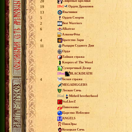
20
Свирепые кролики
19
[Dr]
Орден Драконов
13
Язычники
5
Орден Смерти
2
Best Warriors
6
Alkatraz
АлконаФты
4
Братство Зари
11
Рыцари Судного Дня
Орда
Тайная стража
Keepers of The Wood
Сумеречный Дозор
[Hm]
BLACKDEATH
4
Белая стража
MEGADIGGERS
Лесная Сичь
[Gn]
Mithril brotherhood
StaLkerZ
Пивоманы
Царство Небесное
ANGELS
ПионЭры
Козацкая Сичь