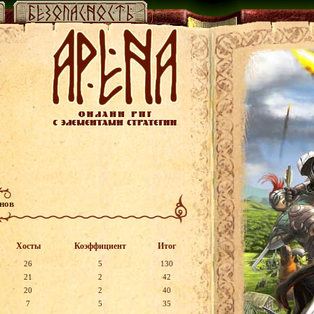
анов
Хосты
Коэффициент
Итог
26
5
130
21
2
42
20
2
40
7
5
35