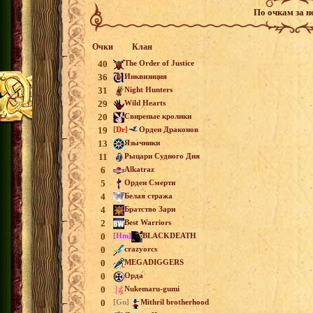
По очкам за 
Очки
Клан
40
The Order of Justice
36
Инквизиция
31
Night Hunters
29
Wild Hearts
20
Свирепые кролики
19
[Dr]
Орден Драконов
13
Язычники
11
Рыцари Судного Дня
6
Alkatraz
5
Орден Смерти
4
Белая стража
4
Братство Зари
2
Best Warriors
0
[Hm]
BLACKDEATH
0
crazyorcs
0
MEGADIGGERS
0
Орда
0
Nukemaru-gumi
0
[Gn]
Mithril brotherhood