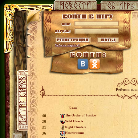
Рейтинг кл
Клан
40
The Order of Justice
29
Wild Hearts
31
Night Hunters
36
Инквизиция