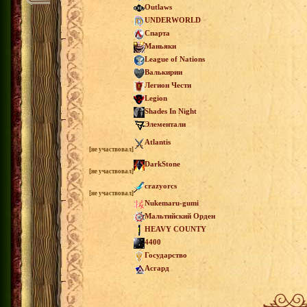
Outlaws
UNDERWORLD
Спарта
Маньяки
League of Nations
Валькирии
Легион Чести
Legion
Shades In Night
Элементали
Atlantis
[не участвовал]
DarkStone
[не участвовал]
crazyorcs
[не участвовал]
Nukemaru-gumi
Мальтийский Орден
HEAVY COUNTY
4400
Государство
Асгард