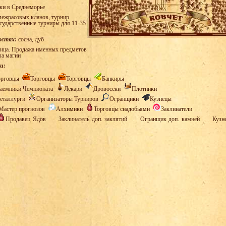
ки в Среднеморье
ежрасовых кланов, турнир
осударственные турниры для 11-35
остях:
сосна, дуб
ица. Продажа именных предметов
ла магии
и:
орговцы
Торговцы
Торговцы
Банкиры
аемники Чемпионата
Лекари
Дровосеки
Плотники
еталлурги
Организаторы Турниров
Огранщики
Кузнецы
Мастер прогнозов
Алхимики
Торговцы снадобьями
Заклинатели
Продавец Ядов
Заклинатель доп. заклятий
Огранщик доп. камней
Кузн