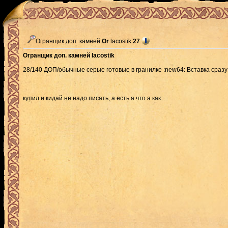
Огранщик доп. камней
Or
lacostik
27
Огранщик доп. камней lacostik
28/140 ДОП/обычные серые готовые в гранилке :new64: Вставка сразу
купил и кидай не надо писать, а есть а что а как.