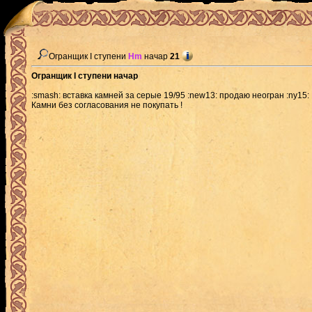
Огранщик I ступени
Hm
начар
21
Огранщик I ступени начар
:smash: вставка камней за серые 19/95 :new13: продаю неогран :ny15:
Камни без согласования не покупать !