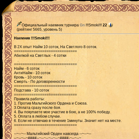
Официальный наемник турнира
Gn
!!!Smoki!!!
22
(рейтинг 5665, уровень 5)
Наемник !!!Smoki!!!
В 2Х опыт Найм 10 соток, На Светлого 8 соток.
=============================
Абилкой на Светлых - 4 сотки
=============================
Найм - 6 соток
АнтиНайм - 10 соток
Кровь - 10 соток
Смерть - По договоренности
=============================
Подстава - 10 соток
=============================
Правила работы:
1. Против Мальтийского Ордена и Союза.
3.Оплата сразу после боя.
4. Вы покупаете мое участие в бою, а не 100% победу.
5. Оплата в любом случае.
6. Если не отвечаю в течение 1минуты. Значит нет на месте.
=============================
--~--~-- Мальтийский Орден навсегда --~--~--
--~--~--~####--~--~--~--~--~####-~--~--~