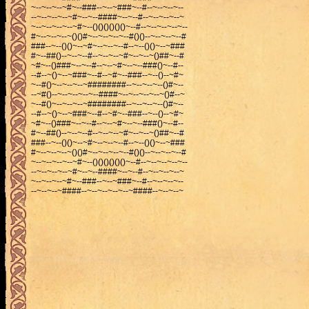
~--~--~--~#~--###--~--~###~--#--~--~--~--
--~--~--~--~#~--~--####~--~--#--~--~--~--~
~--~--~--~--~#~--()()()()()()~--#--~--~--~--~--
#~--~--~--~()()#~--~--~--~--#()()--~--~--~--#
###--~--()()~--~#~--~--~--#--~--()()~--~###
#~--##()--~--~--#--~--~--~#~--~--~()##~--#
~#~--()###~--~--#--~--~#~--~--###()~--#--
--#--~()~--~###~--#--~#~--###--~--()--~#~
~--#()~--~--~--~########--~--~--~--()#~--
--~#()--~--~--~--~--####~--~--~--~--~()#--~
~--#()~--~--~--~########--~--~--~--()#~--
--#--~()~--~###~--#--~#~--###--~--()--~#~
~#~--()###~--~--#--~--~#~--~--###()~--#--
#~--##()--~--~--#--~--~--~#~--~--~()##~--#
###--~--()()~--~#~--~--~--#--~--()()~--~###
#~--~--~--~()()#~--~--~--~--#()()--~--~--~--#
~--~--~--~--~#~--()()()()()()~--#--~--~--~--~--
--~--~--~--~#~--~--####~--~--#--~--~--~--~
~--~--~--~#~--###--~--~###~--#--~--~--~--
--~--~--~####--~--~--~--~--~####--~--~--~